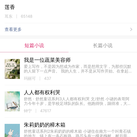
莲香
耳东
65148
查看更多
短篇小说
长篇小说
我是一位蔬菜美容师
爱上写作，不是因为想成为作家，而是想用文字，为那些沉默
的人留下一点声音。 我的人生，并不是从写作开始。在拿起笔
之前，我曾是姐姐，走进过职场，也站上过讲台。来到美国以
玛丽可
437
后，我又在超市里整理蔬菜。...
人人都有权利哭
舒然 · 舒然童话系列3人人都有权利哭 文/舒然 小谜的表哥阿
力今年十岁，是学校足球队的队长。他跑得快，踢得准，大家
都叫他“大力”。 有一天，阿力在足球赛...
钟宁
47617
朱莉奶奶的樟木箱
舒然童话系列2朱莉奶奶的樟木箱 小谜住在南方一个叫青石镇
的地方。镇上有一条石板路，路尽头有一棵老槐树，树后面是