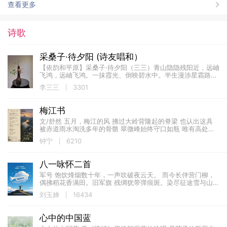
查看更多
诗歌
采桑子·待夕阳 (诗友唱和）
【依韵和平原】采桑子·待夕阳（三三）青山隐隐残阳近，远岫
飞鸿，远岫飞鸿。一抹霞光、倒映碧水中。半生漫涉星霜路，
淡泊怀胸，淡泊怀胸。且抚素琴、静等夕阳红。【原玉】采桑
李三三
3301
子·待夕...
梅江书
文/舒然 五月，梅江的风 拂过大岭背隆起的脊梁 也认出这具
被赤道雨水淘洗多年的骨骼 翠微峰始终守口如瓶 唯有高处的
油桐 正将群山沉默多年的部分 重新照亮 溪流...
钟宁
6210
八一咏怀二首
军号 饱饮烽烟数十年，一声吹破夜云天。 而今长伴营门柳，
偶拂稻花香满田。旧军旗 残绸犹带弹痕斑。染尽征途雪与山。
不用丹青铺赤色，寸心一点几人还。
刘玉婵
16434
心中的中国蓝