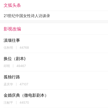
文狐头条
21世纪中国女性诗人访谈录
影视改编
滇缅往事
伍秋明
44768
换位（剧本}
邱明
49467
孤独行路
孟庆华
47107
金婚庆典（微电影剧本）
汪献平
44570