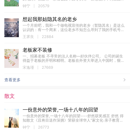
一栋灰瓦白墙的老房子。那是姨婆朱莉奶奶的家。 朱莉奶奶今
钟宁
20579
年八十岁了。她头发全白了，...
想起我那姑隐其名的老乡
一个月前吧，我和一个做电视宣传的老乡（暂隐其名）是这么
认识的：有一个周末，这位老乡不知怎么寻到了我的手机号
吗，说是有个编稿子挣钱的活儿可以合作，电话里说不清，最
王霁良
22884
好能聚在一起一块啦啦。因离得不远，下班...
老板家不装修
一、招募老板 不寻常的法人名称—好伙伴公司。 公司的诞生
得益于老板的开明和精明。老板在外资大举进入中国时，狠狠
赚了一把。首先授权会计师按当期职工人数留出3年员工薪资
宋逸瑾
27669
以保障万一之时所...
查看更多
散文
一份意外的荣誉,一场十八年的回望
一份意外的荣誉,一场十八年的回望----舒然获奖感言 舒然 得
知散文《且将目送作深拥》荣获全球华人“家文化·亲子教育故
事&...
钟宁
26773