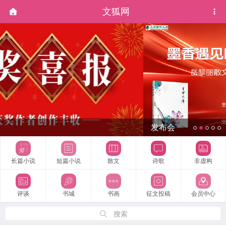
文狐网
发布会
长篇小说
短篇小说
散文
诗歌
非虚构
评谈
书城
书画
征文投稿
会员中心
搜索