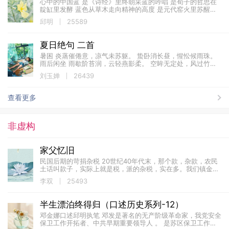
心中的中国蓝 是《诗经》里终朝采蓝的吟唱 是荀子的哲思在
靛缸里发酵 蓝色从草木走向精神的高度 是元代窑火里苏醒的
青花 让世界记住了这抹东方的蓝霞 中国最早合成了这深邃的
邱明
25589
蓝...
夏日绝句 二首
暑困 炎蒸催倦意，凉气未苏躯。 蛰卧消长昼，惺忪候雨珠。
雨后闲坐 雨歇阶苔润，云轻燕影柔。 空眸无定处，风过竹低
头。
刘玉婵
26439
查看更多
非虚构
家父忆旧
民国后期的苛捐杂税 20世纪40年代末，那个款，杂款，农民
土话叫款子，实际上就是税，派的杂税，实在多。我们镇金
区，逢场，赶场，三天一次叫大场，两天一次叫小场。这个派
李双
25493
款，每一大场都有，就是每三天都有款子...
半生漂泊终得归（口述历史系列-12）
邓金娜口述邱明执笔 邓发是著名的无产阶级革命家，我党安全
保卫工作开拓者、中共早期重要领导人 。 是苏区保卫工作奠