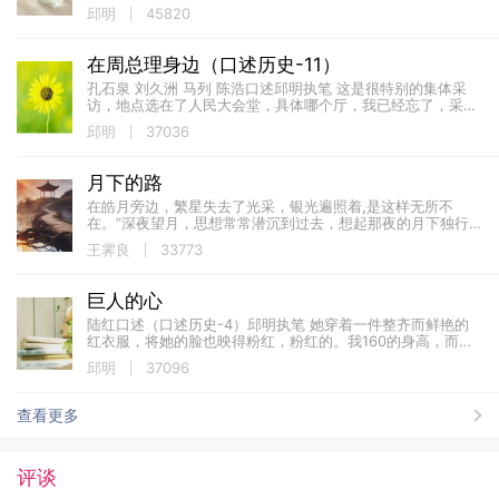
基人。 1936年曾秘密护送埃德加·斯诺进入陕北苏区，斯诺在
邱明
45820
《西行...
在周总理身边（口述历史-11）
孔石泉 刘久洲 马列 陈浩口述邱明执笔 这是很特别的集体采
访，地点选在了人民大会堂，具体哪个厅，我已经忘了，采访
目的是为《中华英烈》写稿，几位伯伯居然都到齐了，实属不
邱明
37036
易，因为周恩来已经去世10年了...
月下的路
在皓月旁边，繁星失去了光采，银光遍照着,是这样无所不
在。”深夜望月，思想常常潜沉到过去，想起那夜的月下独行
来，历载睽隔，依然如昨。 那样一个冬意已真、四野阒然的深
王霁良
33773
夜，—&...
巨人的心
陆红口述（口述历史-4）邱明执笔 她穿着一件整齐而鲜艳的
红衣服，将她的脸也映得粉红，粉红的。我160的身高，而她
的身高不及我的胸，小小的手，胖胖的，短短的，像是幼儿。
邱明
37096
她梳一对短辫，常常露着甜甜的笑。...
查看更多
评谈