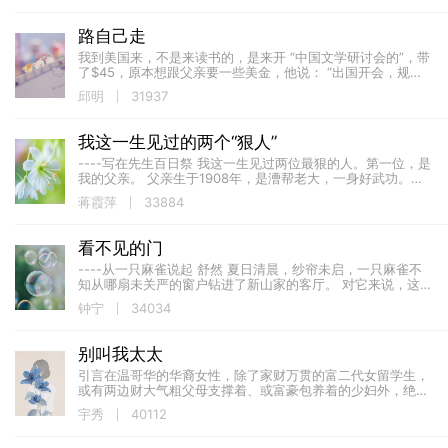
路自己走
我到美国来，不是来读书的，是来开 “中国文学研讨会的”，带
了$45，原本想跟父亲要一些美金，他说： “出国开会，规定
就是$45，你凭什么多带？” ...
邱明
31937
我这一生见过的两个“狠人”
----写在先生百日祭 我这一生见过两位最狠的人。第一位，是
我的父亲。 父亲生于1908年，是漕帮老大，一身好武功。几
十年风浪里，行船护镖。我小时候见过家里比我人还高的独角
蒋霞萍
33884
龙（一种一次只能打一...
看不见的门
----从一只麻雀说起 舒然 夏日清晨，纱帘未启，一只麻雀不
知从哪扇未关严的窗户钻进了新山家的客厅。 对它来说，这方
空间全然陌生。吊灯低垂，窗帘厚重，沙发与书柜堆叠出陌生
钟宁
34034
的轮廓...
别叫我太太
引言在温哥华的华裔女性，除了家财万贯的富二代女留学生，
或有两边财大气粗父母支撑着、或富豪包养着的少妇外，绝大
多数已为人妻的女人都有做得与做不得太太的纠结和郁闷。即
宇秀
40112
使是在西温哥华山上买了不止一栋海景房的...