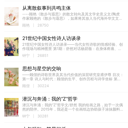
从离散叙事到共鸣主体
----顾艳《散步与遐思》的散文转向及其文学史意义文/陶虎
作家顾艳的《散步与遐思》，如果将其放入当代海外华文文学
与女性知识分子写作的脉络中考察，这部作品更值得关注之处
顾艳
28750
在于：它标志着一种从&ldq...
21世纪中国女性诗人访谈录
21世纪中国女性诗人访谈录——当代女性诗歌的情感经验、创
作现场与精神图景 第1期：舒然对话杨碧薇：在身体疼痛、南
洋经验与先锋精神之间 项目发起人、学术主持：...
钟宁
26851
思想与星空的交响
——顾偕的诗歌世界及其当代价值的深层研究皇甫伊尊 目次：
第一章 诗人与时代：顾偕的生平、创作历程与诗学坐标 第二
章 文本的宇宙：顾偕核心作品的诗学建构与艺术...
顾偕
30224
潜沉与奔涌：我的“Z”哲学
潜沉与奔涌：我的“Z”哲学文/舒然 我的绘画之路，始于一次偶
然的陪伴。2015年，我还是一个在画纸边协助孩子涂抹颜料的
母亲。未曾想，那份童稚的邀请，竟悄然开启了我与艺术的
钟宁
30281
深...