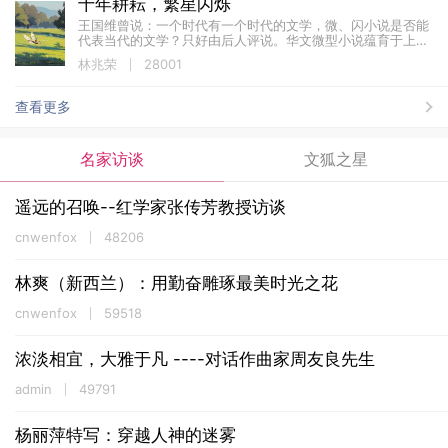
十年耕耘，繁星闪烁
王国维曾说：一个时代有一个时代的文学，微、闪小说是否能
代表当代的文学？只好由后人评说。华文微型小说蕴育于上世
纪八十年代初，包含华文闪小说。 1994年12月于新加坡召开
林兆荣
28001
首届世界华文微型小说...
查看更多
名家访谈
文狐之星
遥远的召唤--红学家张传芳教授访谈
cnwenfox
48206
林爽（新西兰）：用勤奋雕琢最美时光之花
cnwenfox
59518
浓淡相宜，大雅于凡 ----对话作曲家周友良先生
admin
49791
杨丽萍特写：穿越人神的迷雾