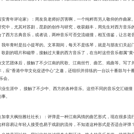
青年评论家）：周友良老师好厉害啊，一个纯粹而另人敬仰的作曲家。
研究中，尤其对苏剧，昆剧的创作与研究，收获颇丰，周先生对西方音乐
合了西方古典音乐，或者说，两种音乐可否交流碰撞，相互借鉴，让古老
年青时是拉小提琴的。文革期间，每天不是练琴，就是与朋友们关起门
、歌剧的唱片和磁带，接触过大量的西方音乐了，在当时这些音乐都属“黄
艺团体后，接触了不少江南的民歌、江南丝竹、曲艺、戏曲等。写了并
4年，应“香港中华文化促进中心”之邀，还组织并排练的一台以十番鼓与
乐会。
生涯中， 接触了不少中、西方的各种音乐。这些不同的音乐交汇碰撞
的事。
拿大枫怡雅社社长）：评弹是一种江南风情的曲艺形式，现在很多流行
这样容易让年轻人接受也易于戏剧的流传，不知道这种形式是否适合评弹