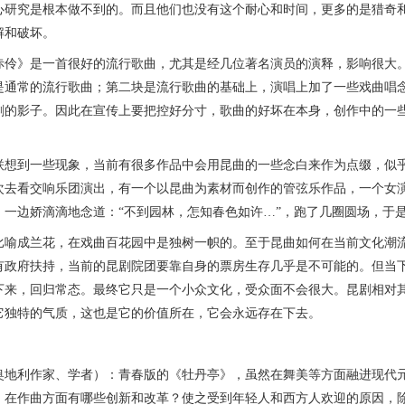
心研究是根本做不到的。而且他们也没有这个耐心和时间，更多的是猎奇
解和破坏。
》是一首很好的流行歌曲，尤其是经几位著名演员的演释，影响很大。
是通常的流行歌曲；第二块是流行歌曲的基础上，演唱上加了一些戏曲唱
剧的影子。因此在宣传上要把控好分寸，歌曲的好坏在本身，创作中的一些
到一些现象，当前有很多作品中会用昆曲的一些念白来作为点缀，似乎
次去看交响乐团演出，有一个以昆曲为素材而创作的管弦乐作品，一个女
，一边娇滴滴地念道：“不到园林，怎知春色如许…”，跑了几圈圆场，于
成兰花，在戏曲百花园中是独树一帜的。至于昆曲如何在当前文化潮流
有政府扶持，当前的昆剧院团要靠自身的票房生存几乎是不可能的。但当
下来，回归常态。最终它只是一个小众文化，受众面不会很大。昆剧相对
它独特的气质，这也是它的价值所在，它会永远存在下去。
利作家、学者）：青春版的《牡丹亭》，虽然在舞美等方面融进现代元
，在作曲方面有哪些创新和改革？使之受到年轻人和西方人欢迎的原因，