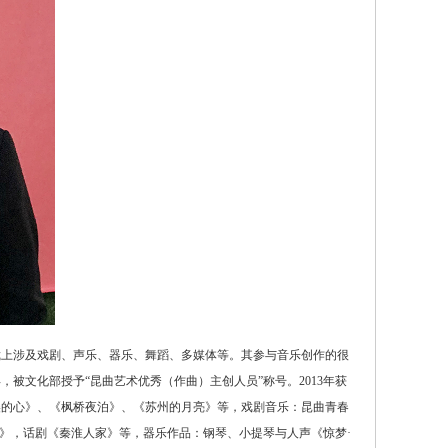
裁上涉及戏剧、声乐、器乐、舞蹈、多媒体等。其参与音乐创作的很
被文化部授予“昆曲艺术优秀（作曲）主创人员”称号。2013年获
美的心》、《枫桥夜泊》、《苏州的月亮》等，戏剧音乐：昆曲青春
》，话剧《秦淮人家》等，器乐作品：钢琴、小提琴与人声《惊梦·