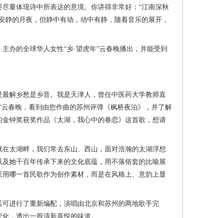
尽量体现诗中所表达的意境。你讲得非常好：“江南深秋
安静的月夜，但静中有动，动中有静，随着音乐的展开，
办的全球华人女性“乡·望虎年”云春晚播出，并能受到
最解乡愁是乡音。我是天津人，曾任中医药大学教师直
”云春晚，看到由您作曲的苏州评弹《枫桥夜泊》，并了解
的金钟奖获奖作品《太湖，我心中的眷恋》这首歌，想请
在太湖畔，我们常去东山、西山，面对浩瀚的太湖浮想
以及她千百年传承下来的文化底蕴，用不落俗套的比喻展
采用哪一首民歌作为创作素材，而是在风格上、意韵上显
可进行了重新编配，演唱由北京和苏州的两地歌手完
变化，透出一股清新喜悦的味道。