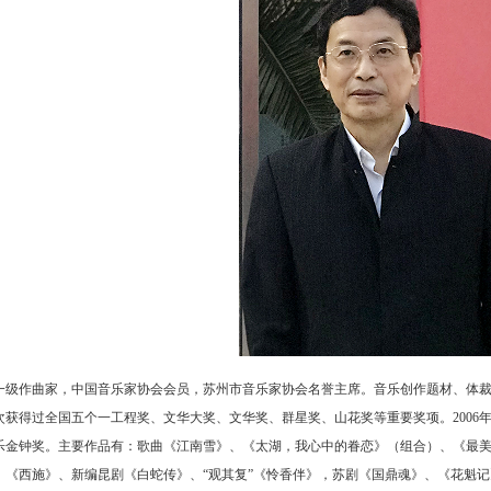
一级作曲家，中国音乐家协会会员，苏州市音乐家协会名誉主席。音乐创作题材、体
获得过全国五个一工程奖、文华大奖、文华奖、群星奖、山花奖等重要奖项。2006年，
乐金钟奖。主要作品有：歌曲《江南雪》、《太湖，我心中的眷恋》（组合）、《最
、《西施》、新编昆剧《白蛇传》、“观其复”《怜香伴》，苏剧《国鼎魂》、《花魁记