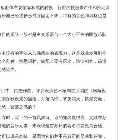
。板腔体主要依靠板式的转换、行腔的快慢来产生和推动音
奏乐器已经逐步形成并固定下来，特有的音色和风格也是
目的乐队一般都是主奏乐器与一个大小不等的民族乐队
中没有的手法来加强戏曲的表现力，这是戏曲发展到今
这个剧种，熟悉唱腔。编配上要有层次，浓淡相宜，该渲
的感染力。
目中，由您作曲、评弹表演艺术家周红演唱的《枫桥夜
江南深秋夜景的描绘，月落乌啼，寒夜霜天，情景交融，
之愁，寥落之感的？
寺时，写下的一首羁旅诗。诗的知名度很高，尤其在苏
当地的音乐元素，来表现这首苏州的著名诗篇更为合适。
所以说是韵味，是因为它们并不是真正的昆曲和评弹，