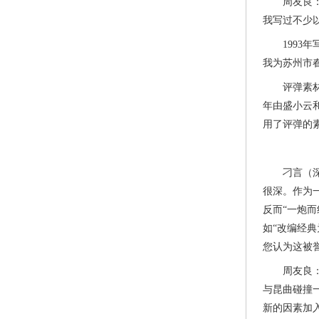
周友良：当
我写过不少
1993年写
我为苏州市
评弹素材的
年由盛小云
用了评弹的
刁言（深圳
很深。作为
反而“一炮
如“改编经
您认为这被
周友良：昆
与昆曲碰撞
新的因素加