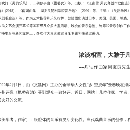
吹打《吴韵乐风》、二胡叙事曲《孟姜女》等。出版：《江南雪·周友良创作歌曲选》CD专辑
》(2018) 、《南园曲集— 周友良昆剧唱腔音乐选》（2020）等。主编：《吴韵乐风
苏剧唱腔选》等。作为艺术指导和乐队指挥，曾随团出访过日本、美国、英国、希腊
农民文艺会演开幕式等国家级及众多大型活动、晚会的音乐总监、统筹和音乐创作工
广播电台等新闻媒体上，多次作为嘉宾做过音乐专题和接受过采访。
浓淡相宜，大雅于
----对话作曲家周友良先
22年2月1日，由《文狐网》主办的全球华人女性“乡·望虎年”云春晚在
苏州评弹《枫桥夜泊》受到观众一致好评。近日，网站十几位作家、学者
切友好的交流。
学者，作家）：板腔体的音乐有灵活变化性。当代戏曲音乐的创作，在