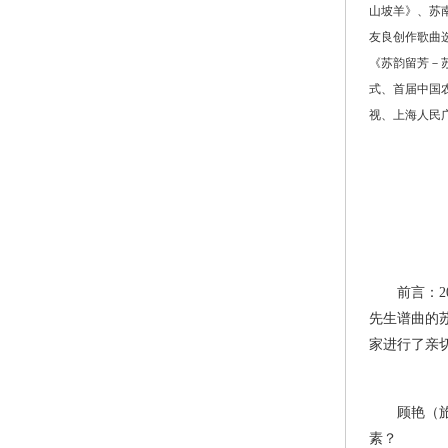
山坡羊》、苏南
友良创作歌曲选
《苏韵留芳－
式、首届中国
视、上海人民
前言：20
先生谱曲的
家进行了亲
顾艳（旅美
素？