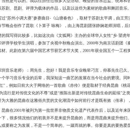
然是可以的。我以往担任过很多大型活动、晚会的音乐总监、统筹和音
以苏剧、昆剧、评弹为载体的作品，以及以这些为素材的歌曲和舞蹈音乐
过“苏州小调大赛”参赛曲目-《山塘春色》，取材于苏剧太平调，由王芳
春节晚会创作了昆歌《卜算子 咏梅》，由上海昆剧团张静娴老师演唱，后
我写得比较多，比如这次由《文狐网》主办的全球华人女性“乡·望虎年”
和评弹学校学生演唱，参加了央视中秋晚会演出。2000年为南京话剧团
素材。此剧在第六届中国艺术节获艺术节大奖，2001年获全国五个一工程
音乐老师）：周先生，您好！我是音乐专业晚辈刁言，仰慕先生已久。
一个学习音乐专业的后辈，我深知这一曲艺的发展在当今社会的窘境。同
而红”，例如日前大火于网络的一首歌曲《赤伶》便是取材于经典昆曲《桃
典为流行是对传统文化的不尊”或是“推陈出新是对传统昆曲生命的延续”之
誉为大雅的昆曲在这雅俗共赏的文化潮流中如何前行才是既有效（传承），
曲在2001年被列为第一批世界非物质文化遗产代表作后，以及近年来
一下，很多情况他们的初衷并不是来提升昆曲的，而是用昆曲来提升他们
入或要称之为发展，不是一个简单的、一蹴而就的事。你要是真的要热爱昆