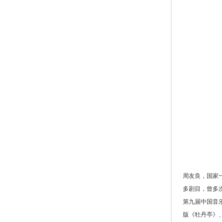
周友良，国家
多剧目，曾多次
第九届中国音
版《牡丹亭》