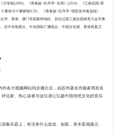
(2004)、《青春版<牡丹亭>全谱》(2014)、《江南花雨-周
》十番鼓与十番锣鼓(CD) 、《青春版<牡丹亭>唱腔及伴奏选段》、
、台湾、香港、澳门等国家和地区。担任过第三届全国体育大会开幕
作。在中央电视台、中央国际广播电台、中国文化报、香港凤凰卫
凡
生
海内外各大视频网站同步播出后，由苏州著名作曲家周友良
、评论家、热心读者与这位潜心弘扬中国传统文化的音乐
演奏乐器上，有没有什么改造、创新，来丰富戏曲元