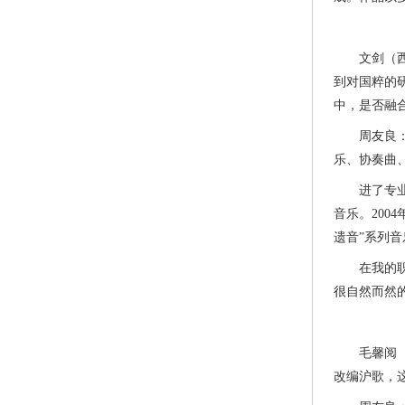
文剑（西安
到对国粹的
中，是否融
周友良：我
乐、协奏曲
进了专业文
音乐。200
遗音”系列音
在我的职业
很自然而然
毛馨阅（加
改编沪歌，