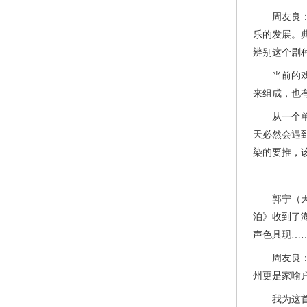
周友良：全
乐的发展。
辨别这个剧
当前的戏曲
来组成，也
从一个单旋
天必然会遇
染的要推，
郭宁（天津
泊》收到了
声色具现…
周友良：《
州更是家喻
我为这首诗