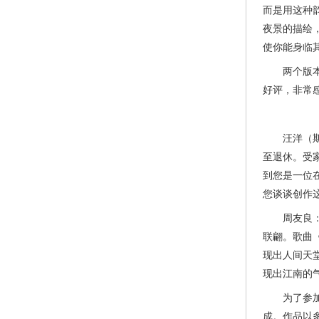
而是用这种
夜景的描绘
使你能身临
两个版本面
好评，非常
汪洋（斯洛
至退休。受
到您是一位
您谈谈创作
周友良：太
联翩。歌曲
现出人间天
现出江南的
为了参加第
成。作品以