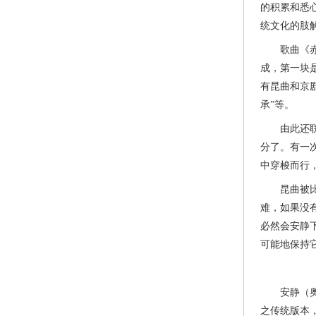
的积累和悉
统文化的肢
歌曲《赤伶
成，第一块
有昆曲和京
承”等。
由此还联想
分了。有一
中穿梭而行
昆曲被比喻
难，如果没
必然会安静
可能地保持
安静（奥地
之传统版本