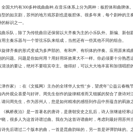
国大约有300多种戏曲曲种,在音乐体系上分为两种：板腔体和曲牌体
典型的如京剧，苏州的地方戏苏剧也是板腔体。很多年来，每个剧种的主
种的标识之一。
乐队，除了为传统曲目还保留以大齐奏为主的小乐队外。新编、新创剧
有用主奏乐器与一个管弦乐队来组成，当然还有一些其他不同的组合。
律齐奏的形式变成为多声部的、有和声、有织体的伴奏。应用原来戏曲
到的问题。问题是你如何用？用好用坏效果大不一样。你必须要十分熟悉
该清淡的要让，绝对不要喧宾夺主。做得好，可以大大地丰富和加强唱腔
作家）：在《文狐网》主办的全球华人女性“乡，望虎年”公益云春晚节
海内外观众喜爱与好评。周先生创作的旋律精准而又细腻的契合了唐诗对
…请问周先生，作为苏州人，您是如何精准的感悟到作品中所蕴含的羁旅
枫桥夜泊》是一首著名的唐诗，是唐朝安史之乱后，诗人张继途经寒山
户晓，很多人为这首诗谱过曲。我在为这首诗谱曲时，考虑到最好用苏州
先后谱过二个版本的曲，一首是昆曲韵味的，另一首是评彈韵味的。之