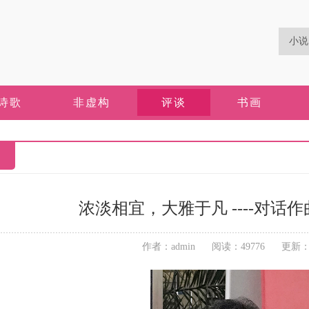
诗歌
非虚构
评谈
书画
浓淡相宜，大雅于凡 ----对话
作者：admin 阅读：49776 更新：202