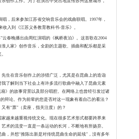
乐创作工作。为了在演出中突出地宣传苏州这座城市，
。
演唱，后来参加江苏省交响音乐会的戏曲联唱。1997年，
来收入到《江苏义务教育教科书-音乐》。
云春晚播出由周红演唱的《枫桥夜泊》。这首歌在2004
《秦淮人家》创作音乐，全剧的主题歌、插曲和配乐都是采
奖。
先生在音乐创作上的涉猎广泛，尤其是在昆曲上的造诣
时我了解到当下社会上有许多流行歌曲中融入了昆曲元素
花扇》的故事背景以及部分唱腔。在网络上也曾经引发过诸
类的辩论。作为前辈的您是否对这一现象有着自己的看法？
又有“票”（卖座，指关注度）的？
国家越来越重视传统文化。现在很多艺术形式都要跨界来
。艺术的流变一直是一条运动的长河，不断地有所扬弃。
曲，并想“推陈出新是对传统昆曲生命的延续”，没有多年