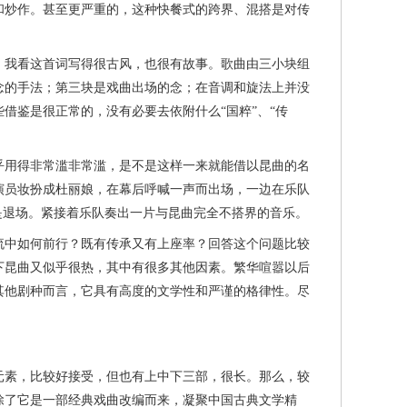
和炒作。甚至更严重的，这种快餐式的跨界、混搭是对传
我看这首词写得很古风，也很有故事。歌曲由三小块组
念的手法；第三块是戏曲出场的念；在音调和旋法上并没
借鉴是很正常的，没有必要去依附什么“国粹”、“传
用得非常滥非常滥，是不是这样一来就能借以昆曲的名
演员妆扮成杜丽娘，在幕后呼喊一声而出场，一边在乐队
是退场。紧接着乐队奏出一片与昆曲完全不搭界的音乐。
中如何前行？既有传承又有上座率？回答这个问题比较
下昆曲又似乎很热，其中有很多其他因素。繁华喧嚣以后
其他剧种而言，它具有高度的文学性和严谨的格律性。尽
素，比较好接受，但也有上中下三部，很长。那么，较
除了它是一部经典戏曲改编而来，凝聚中国古典文学精