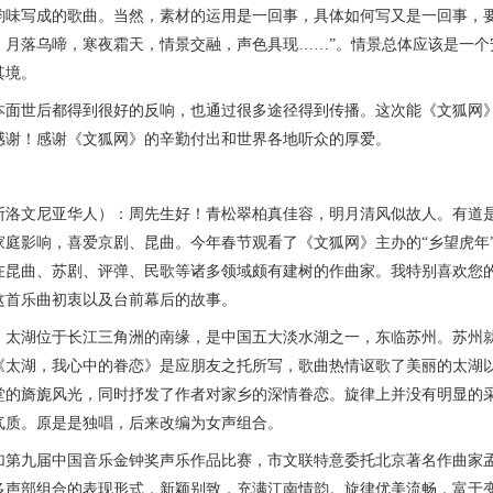
韵味写成的歌曲。当然，素材的运用是一回事，具体如何写又是一回事，要
，月落乌啼，寒夜霜天，情景交融，声色具现……”。情景总体应该是一个
其境。
世后都得到很好的反响，也通过很多途径得到传播。这次能《文狐网》主
感谢！感谢《文狐网》的辛勤付出和世界各地听众的厚爱。
文尼亚华人）：周先生好！青松翠柏真佳容，明月清风似故人。有道是
家庭影响，喜爱京剧、昆曲。今年春节观看了《文狐网》主办的“乡望虎年
在昆曲、苏剧、评弹、民歌等诸多领域颇有建树的作曲家。我特别喜欢您
这首乐曲初衷以及台前幕后的故事。
湖位于长江三角洲的南缘，是中国五大淡水湖之一，东临苏州。苏州就
《太湖，我心中的眷恋》是应朋友之托所写，歌曲热情讴歌了美丽的太湖
堂的旖旎风光，同时抒发了作者对家乡的深情眷恋。旋律上并没有明显的
气质。原是是独唱，后来改编为女声组合。
九届中国音乐金钟奖声乐作品比赛，市文联特意委托北京著名作曲家孟
多声部组合的表现形式，新颖别致，充满江南情韵。旋律优美流畅，富于