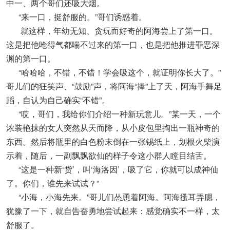
中一、两个哥们还吸大烟。
“来一口，挺舒服的。”哥们诱惑着。
就这样，年幼无知、贪玩而好奇的阿海尝上了第一口。
这是把他呛得气都喘不过来的第一口，也是把他推进罪恶深
渊的第一口。
“哈哈哈，不错，不错！学会吸这个，就证明你长大了。”
哥儿们的狂笑声、“鼓励”声，将阿海“捧”上了天，阿海手舞足
蹈，自认为自己确实“不错”。
“哎，哥们，我给你们介绍一种新玩意儿。”某一天，一个
浓装艳抹的女人突然从天而降，从小皮包里掏出一瓶神奇的
东西。然后将瓶里的白色粉末倒在一张锡纸上，划根火柴演
示着，随后，一副飘飘欲仙的样子令这小群人瞠目结舌。
“这是一种新‘货’，叫‘海洛因’，吸了它，你就可以成神仙
了。你们，谁先来试试？”
“小海，小海先来。”哥儿们怂恿着阿海。阿海搔耳弄腮，
犹豫了一下，就自告奋勇地尝试起来：感觉确实不一样，太
舒服了。