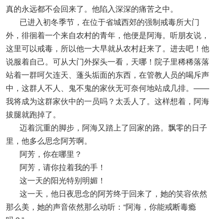
真的永远都不会回来了。他陷入深深的痛苦之中。
已进入初冬季节，在位于省城西郊的强制戒毒所大门
外，徘徊着一个来自农村的青年，他便是阿海。听朋友说，
这里可以戒毒，所以他一大早就从农村赶来了。进去吧！他
说服着自己。可从大门外探头一看，天哪！院子里稀稀落落
站着一群呵欠连天、蓬头垢面的东西，在管教人员的喝斥声
中，这群人不人、鬼不鬼的家伙无可奈何地站成几排。——
我将成为这群家伙中的一员吗？太丢人了。这样想着，阿海
拔腿就跑掉了。
迈着沉重的脚步，阿海又踏上了回家的路。飘零的日子
里，他多么思念阿芳啊。
阿芳，你在哪里？
阿芳，请你拉着我的手！
这一天的阳光特别明媚！
这一天，他日夜思念的阿芳终于回来了，她的笑容依然
那么美，她的声音依然那么动听：“阿海，你能戒断毒瘾