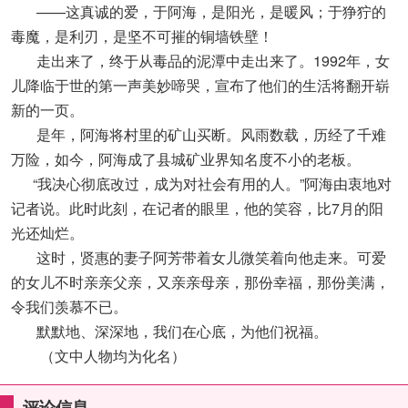
——这真诚的爱，于阿海，是阳光，是暖风；于狰狞的
毒魔，是利刃，是坚不可摧的铜墙铁壁！
走出来了，终于从毒品的泥潭中走出来了。1992年，女
儿降临于世的第一声美妙啼哭，宣布了他们的生活将翻开崭
新的一页。
是年，阿海将村里的矿山买断。风雨数载，历经了千难
万险，如今，阿海成了县城矿业界知名度不小的老板。
“我决心彻底改过，成为对社会有用的人。”阿海由衷地对
记者说。此时此刻，在记者的眼里，他的笑容，比7月的阳
光还灿烂。
这时，贤惠的妻子阿芳带着女儿微笑着向他走来。可爱
的女儿不时亲亲父亲，又亲亲母亲，那份幸福，那份美满，
令我们羡慕不已。
默默地、深深地，我们在心底，为他们祝福。
（文中人物均为化名）
评论信息