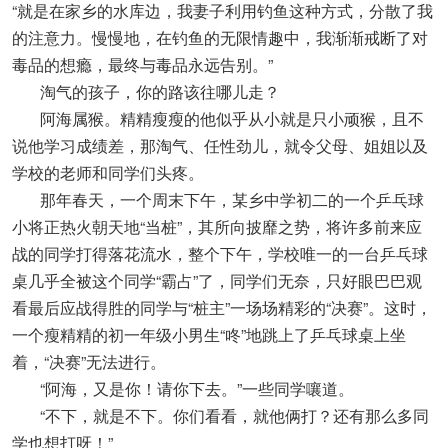
“就是在家乡的水库边，我妻子利用钓鱼这种方式，分散了我
的注意力。慢慢地，在钓鱼的无限情趣中，我渐渐戒断了对
毒品的想瘾，最终与毒品永远告别。”
淘气的孩子，你的路该往哪儿走？
阿海属猴。精精瘦瘦的他似乎从小就是只小顽猴，且不
说他学习成绩差，那淘气、任性劲儿，就令父母、姐姐以及
学校的老师和同学们头疼。
那年春天，一个周末下午，某乡中学初二的一个乒乓球
小将正热火朝天地“当桩”，其所向披靡之势，将许多前来应
战的同学打得落花流水，整个下午，学校唯一的一台乒乓球
桌几乎全被这个同学“霸占”了，同学们无奈，只好眼巴巴观
看最后应战得胜的同学与“桩主”一场场精彩的“决赛”。这时，
一个瘦精精的初一年级小男生“咚”地跳上了乒乓球桌上坐
着，“决赛”无法进行。
“阿海，又是你！请你下去。”一些同学嚷道。
“不下，就是不下。你们看看，就他俩打？还有那么多同
学也想打呀！”