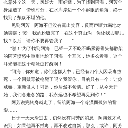
么意外？这一天，风好大，雨好猛，为了找到阿海，阿芳全
身湿透了，傍晚时分，在水库岸边一个不起眼的角落，终于
找到了颓废不堪的他。
见到阿芳，阿海不但没有露出笑容，反而声嘶力竭地对
她嚷嚷：“粉！我的粉吸完了！在这个穷山沟，你让我去哪儿
找？以后，请你不要再管我了……”
“啪！”为了找到阿海，已经一天不吃不喝累得骨头都散架
的阿芳愤怒中重重地给了阿海一个耳光，她多么希望，这个
耳光能把这个糊涂虫打醒啊！
“阿海，你知道，你们这群人中，已经有四个人因吸毒致
死，一个因贩毒被枪毙了吗？我管你，目的只有一个：让你
戒毒，重新做人！可是，你居然不领情。好了，从今天开
始，我们各走各的路，我永远也不希望再见到你！”
阿芳说完转身就走了，留给阿海一个冷漠而孤独的背
影……
日子一天天滑过去，仍然没有阿芳的消息，阿海这才意
识到：如果他再不戒毒，再不改过自新，那么，或许，阿芳