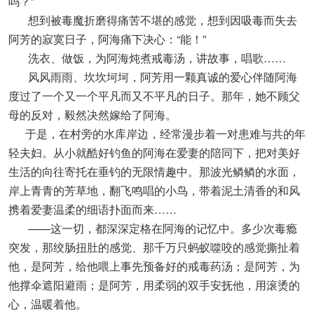
吗？”
想到被毒魔折磨得痛苦不堪的感觉，想到因吸毒而失去
阿芳的寂寞日子，阿海痛下决心：“能！”
洗衣、做饭，为阿海炖煮戒毒汤，讲故事，唱歌……
风风雨雨、坎坎坷坷，阿芳用一颗真诚的爱心伴随阿海
度过了一个又一个平凡而又不平凡的日子。那年，她不顾父
母的反对，毅然决然嫁给了阿海。
于是，在村旁的水库岸边，经常漫步着一对患难与共的年
轻夫妇。从小就酷好钓鱼的阿海在爱妻的陪同下，把对美好
生活的向往寄托在垂钓的无限情趣中。那波光鳞鳞的水面，
岸上青青的芳草地，翻飞鸣唱的小鸟，带着泥土清香的和风
携着爱妻温柔的细语扑面而来……
——这一切，都深深定格在阿海的记忆中。多少次毒瘾
突发，那绞肠扭肚的感觉、那千万只蚂蚁噬咬的感觉撕扯着
他，是阿芳，给他喂上事先预备好的戒毒药汤；是阿芳，为
他撑伞遮阳避雨；是阿芳，用柔弱的双手安抚他，用滚烫的
心，温暖着他。