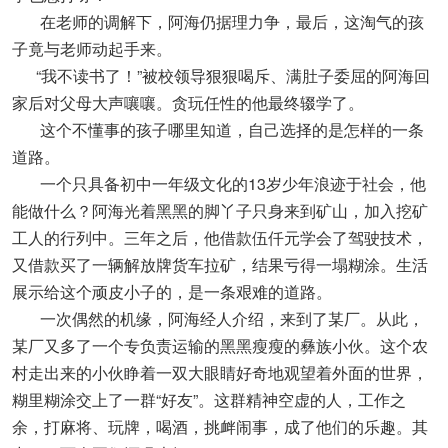
在老师的调解下，阿海仍据理力争，最后，这淘气的孩
子竟与老师动起手来。
“我不读书了！”被校领导狠狠喝斥、满肚子委屈的阿海回
家后对父母大声嚷嚷。贪玩任性的他最终辍学了。
这个不懂事的孩子哪里知道，自己选择的是怎样的一条
道路。
一个只具备初中一年级文化的13岁少年浪迹于社会，他
能做什么？阿海光着黑黑的脚丫子只身来到矿山，加入挖矿
工人的行列中。三年之后，他借款伍仟元学会了驾驶技术，
又借款买了一辆解放牌货车拉矿，结果亏得一塌糊涂。生活
展示给这个顽皮小子的，是一条艰难的道路。
一次偶然的机缘，阿海经人介绍，来到了某厂。从此，
某厂又多了一个专负责运输的黑黑瘦瘦的彝族小伙。这个农
村走出来的小伙睁着一双大眼睛好奇地观望着外面的世界，
糊里糊涂交上了一群“好友”。这群精神空虚的人，工作之
余，打麻将、玩牌，喝酒，挑衅闹事，成了他们的乐趣。其