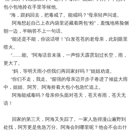
包小包地拎在手里等候他。
“海，跟妈回去，把毒戒了。能戒吗？”母亲轻声问道。
阿海想起自己上衣内袋里还藏着两包“粉”，羞愧地将脸侧
朝一边，半晌答不上一句话。
“能还是不能，你说话呀！”白发苍苍的老母亲，此刻眼里
喷火。
“……能。”阿海话音未落，一声惊天霹雳划过长空，雨，
更大了。
“妈，等明天雨小些我们再回家好吗？”姐姐劝道。
“你们不走，我走。”倔强的母亲迈开步子卷进了倾盆大雨
中，姐姐、阿芳、阿海拎着大包小包急忙追上。
阿海能戒毒吗？母亲仰头面对苍天，苍天有雨，苍天无
语！
回家的第三天，阿海又失踪了。一家人急得漫山遍野到
处找，阿芳更是焦急万分。阿海会到哪里呢？他会不会出什