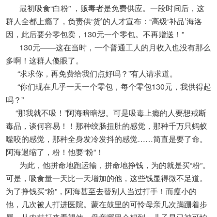
最初吸食“白粉” ，贩毒者是免费供应。一段时间后，这
群人全都上瘾了，负责供‘货’的人才宣布：“高级‘补品’海洛
因，此后要分零包卖，130元一个零包。不再赠送！”
130元——这在当时，一个普通工人的月收入也没有那么
多啊！这群人傻眼了。
“求求你，再免费给我们点好吗？”有人请求道。
“你们现在几乎一天一个零包，每个零包130元，我供得起
吗？”
“那我就不吸！”阿海暗暗想。可是吸毒上瘾的人要想戒断
毒品，谈何容易！！那种绞肠扭肚的感觉，那种千万只蚂蚁
噬咬的感觉，那种全身发冷发抖的感觉……简直是要了命。
阿海退缩了，粉！他要“粉”！
为此，他拼命地跑运输，拼命地挣钱，为的就是买“粉”。
可是，吸食量一天比一天增加的他，这些钱显得微不足道。
为了挣钱买“粉”，阿海甚至去替别人当过打手！而瘦小的
他，几次被人打进医院。蒙在鼓里的可怜母亲几次蹒跚着步