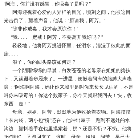
“阿海，你并没有感冒，你吸毒了是吗？”
阿海迎视着心爱的人异样的目光，顷刻之间，他被这目
光击倒了，颤着声音，他说：“原谅我，阿芳。”
“除非你戒毒，我才会原谅你！”
“我……一定戒！阿芳，不要离开我好吗？”
轻轻地，他将阿芳揽进怀里，任泪水，濡湿了彼此的面
庞……
浪子，你的回头路该如何走？
一个阴雨绵绵的早晨，白发苍苍的老母亲在姐姐的搀扶
下，又蹒跚着步履来了。一进屋，便揪着阿海的胳膊大声嚷
嚷：“阿海啊阿海，妈让你来城里是叫你来长长见识的，不是
叫你来吸毒的！你这个败家子，你今天就跟我回去！快，收
东西，走！”
母亲、姐姐、阿芳，默默地为他收拾着衣物。阿海摸摸
上衣内袋，两小包“粉”还在，他冲出屋子，跑到不远处的水
沟边，颤抖着手在包里摸索着，扔？还是不扔？不扔。他将
“粉”揣好，又跑回来了。这时，母亲、姐姐、阿芳，早已大