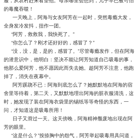
履，从农村赶来看望他。母亲哪里会想到，儿子早已被可怕
的毒魔吞噬！
一天晚上，阿海与女友阿芳在一起时，突然毒瘾大发，
全身发冷发抖，扭作一团。
“阿芳，救救我，我快死了。”
“你怎么了？刚才还好好的，感冒了？”
“没，没，是，是的，感冒了。”尽管毒瘾发作，但在阿海
的潜意识中，他明白：坚决不能让阿芳知道自己吸毒的事，
他那么爱阿芳，他不愿因此而失去她。趁阿芳不注意，他跑
掉了，消失在夜幕中。
阿芳蹊跷不已：阿海到底怎么了？她默默地在阿海的宿
舍里等待着，第二天，又默默地理出阿海的脏衣服清洗，这
时，她发现了装在阿海衣袋里的锡纸等等奇怪的东西，一
问，才知道这是吸毒所用！
日子又滑过一天。这天傍晚，阿海精神颓废地出现在阿
芳的眼里。
“这是什么？”按捺胸中的怨气，阿芳举起吸毒用具问道，