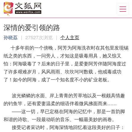
深情的爱引领的路
孙晓荔
|
27527次浏览
|
个人主页
十多年前的一个傍晚，阿芳为阿海洗衣时在其包里发现锡
纸之类的东西，一问旁人，才知这是吸毒用具，她又惊又
怕：阿海吸毒了？后来的日子里，是爱妻阿芳伴随阿海度过
了许多艰难岁月，风风雨雨、坎坎坷坷数载，他戒毒成功
了！如今的阿海，成了一个知名度不小的矿业老板。
波光鳞鳞的水面、岸上青青的芳草地以及一根颇具情趣
的钓鱼竿，还有爱妻温柔的细语伴着微风拂面而来……
——这一切，早已定格在阿海的记忆中，那是一首韵脚
和谐的诗歌、一段最动听的音乐、一幅最美妙的画卷。
接受记者采访时，阿海深情地回忆着这段美好的日子：