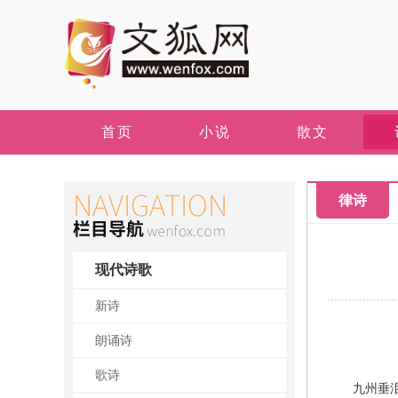
首页
小说
散文
律诗
现代诗歌
新诗
朗诵诗
歌诗
九州垂泪忆