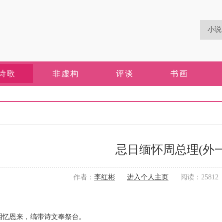
诗歌
非虚构
评谈
书画
忌日缅怀周总理(外一
作者：
李红彬
进入个人主页
阅读：25812 更
恩来，缟带诗文奉祭台。