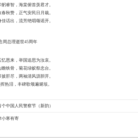
睿智，海棠俯首羡君才。
秋赞，正气安民日月栽。
话出，流芳绝唱颂谣开。
理逝世45周年
恩来，举国追思为汝哀。
铁骨，菊花绿蚁祭忠台。
肝尽，两袖清风沥胆开。
热泪，丰碑歌颂遍埏垓。
首个中国人民警察节（新韵）
律小寒有寄