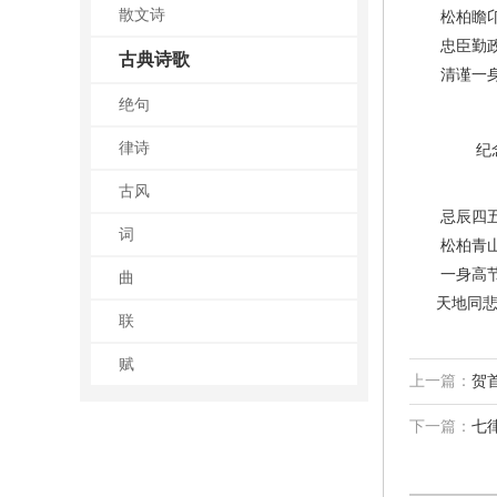
散文诗
松柏瞻卬躬
忠臣勤政春
古典诗歌
清谨一身佳
绝句
律诗
纪念周总
古风
忌辰四五忆
词
松柏青山瞻
一身高节披
曲
天地同悲挥
联
赋
上一篇：
贺
下一篇：
七