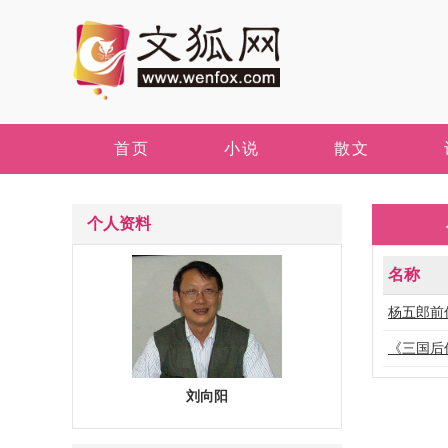
首页
小说
散文
个人资料
名称
杨五郎前
《三国后
刘向阳