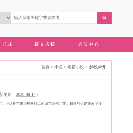
书城
征文投稿
会员中心
首页
> 小说 > 短篇小说 >
乡村风情
更新：
2020-06-14
>
咚“。小咕咚在来到爸爸打工的城市读书之前，和爷爷奶奶在家乡谷