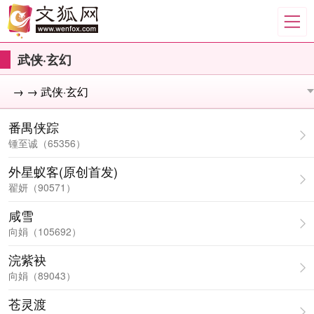
武侠·玄幻
番禺侠踪
锺至诚（65356）
外星蚁客(原创首发)
翟妍（90571）
咸雪
向娟（105692）
浣紫袂
向娟（89043）
苍灵渡