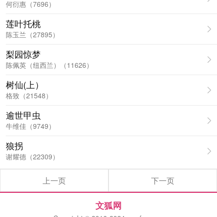
何衍惠（7696）
莲叶托桃
陈玉兰（27895）
梨园惊梦
陈佩英（纽西兰）（11626）
树仙(上）
格致（21548）
逾世甲虫
牛维佳（9749）
狼拐
谢耀德（22309）
上一页
下一页
文狐网