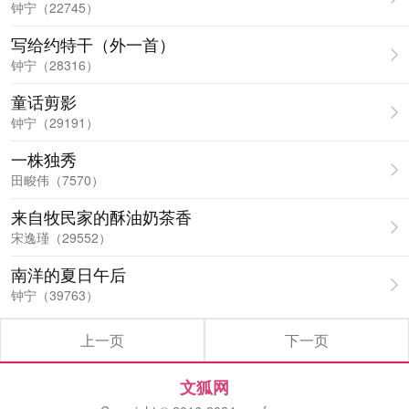
钟宁（22745）
写给约特干（外一首）
钟宁（28316）
童话剪影
钟宁（29191）
一株独秀
田畯伟（7570）
来自牧民家的酥油奶茶香
宋逸瑾（29552）
南洋的夏日午后
钟宁（39763）
上一页
下一页
文狐网