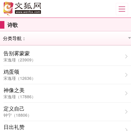
诗歌
告别雾蒙蒙
宋逸瑾（23909）
鸡蛋颂
宋逸瑾（12636）
神像之美
宋逸瑾（17886）
定义自己
钟宁（18806）
日出礼赞