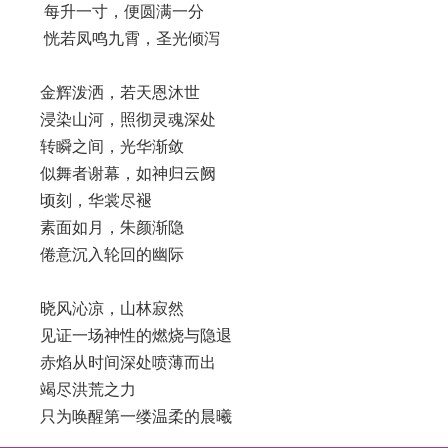
每升一寸，便圆满一分
恍若凤鸣九霄，圣光倾泻
金辉泼洒，若天恩沐世
浸染山河，照彻灵魂深处
转瞬之间，光华渐敛
似舞者谢幕，如神归云阙
顷刻，华裳尽褪
素面如月，朱颜渐隐
倦意沉入轮回的幽际
晓风沁凉，山林寂然
见证一场神性的燃烧与隐退
赤焰从时间深处喷薄而出
竭尽洪荒之力
只为唤醒第一缕温柔的晨曦