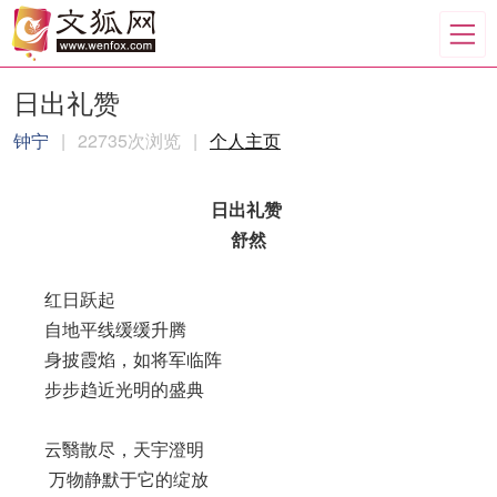
日出礼赞
钟宁
|
22735次浏览
|
个人主页
日出礼赞
舒然
红日跃起
自地平线缓缓升腾
身披霞焰，如将军临阵
步步趋近光明的盛典
云翳散尽，天宇澄明
万物静默于它的绽放