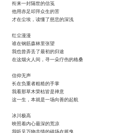
衔来一封隔世的信笺
他用赤足叩拜众生的苦
才在尘埃，读懂了慈悲的深浅
红尘漫漫
谁在钢筋森林里张望
我也曾弄丢了最初的归途
在这烟火人间，寻一朵疗伤的格桑
信仰无声
长在负重者粗糙的手掌
我看那草木荣枯皆是禅意
这一生，本就是一场向善的起航
冰川极高
映照着内心最深的荒凉
我听见万物共情的磁场在摇曳