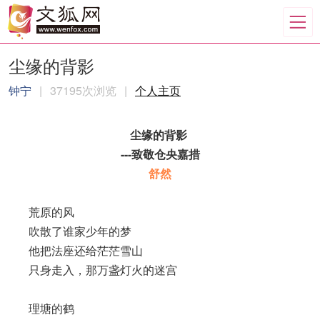
尘缘的背影
钟宁
|
37195次浏览
|
个人主页
尘缘的背影
---致敬仓央嘉措
舒然
荒原的风
吹散了谁家少年的梦
他把法座还给茫茫雪山
只身走入，那万盏灯火的迷宫
理塘的鹤