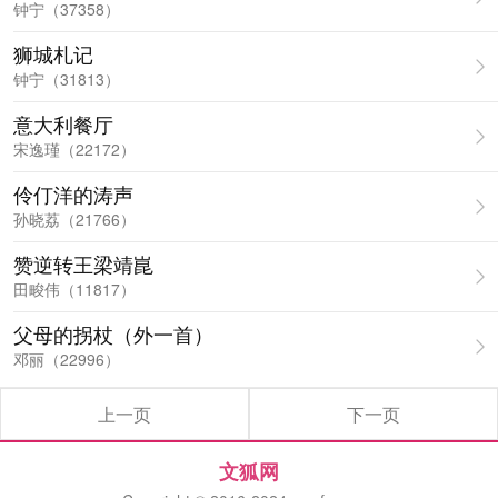
钟宁（37358）
狮城札记
钟宁（31813）
意大利餐厅
宋逸瑾（22172）
伶仃洋的涛声
孙晓荔（21766）
赞逆转王梁靖崑
田畯伟（11817）
父母的拐杖（外一首）
邓丽（22996）
上一页
下一页
文狐网