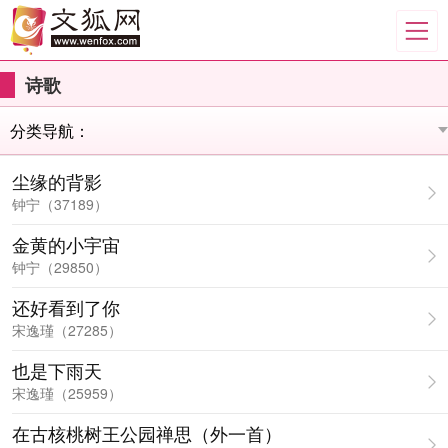
诗歌
尘缘的背影
钟宁（37189）
金黄的小宇宙
钟宁（29850）
还好看到了你
宋逸瑾（27285）
也是下雨天
宋逸瑾（25959）
在古核桃树王公园禅思（外一首）