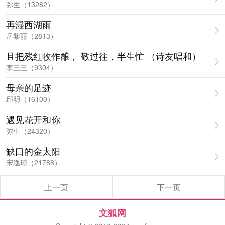
弥生（13282）
再湿西湖雨
岳黎丽（2813）
且把残红收作酿， 敬过往，半生忙 （诗友唱和）
李三三（9304）
母亲的足迹
邱明（16100）
遇见花开和你
弥生（24320）
缺口的金太阳
宋逸瑾（21788）
上一页
下一页
文狐网