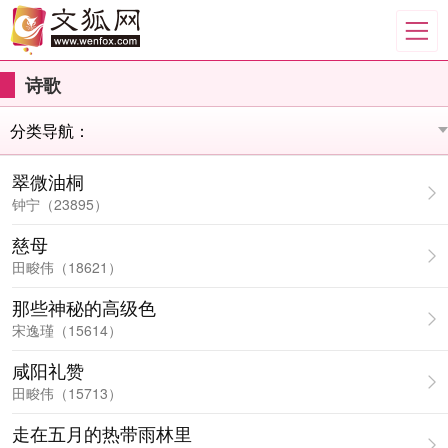
诗歌
翠微油桐
钟宁（23895）
慈母
田畯伟（18621）
那些神秘的高级色
宋逸瑾（15614）
咸阳礼赞
田畯伟（15713）
走在五月的热带雨林里