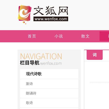
首页
小说
散文
词
现代诗歌
新诗
朗诵诗
歌诗