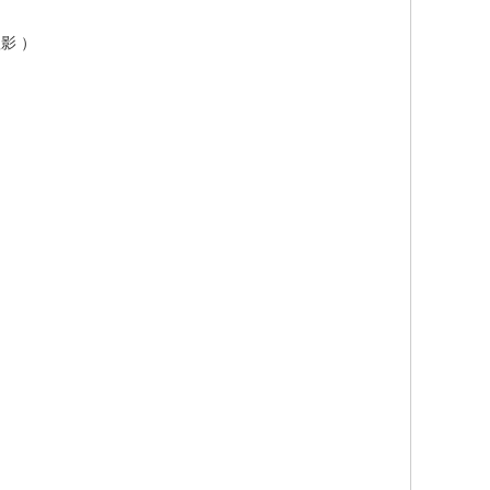
影 ）
）