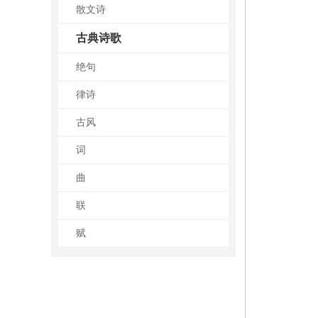
散文诗
古典诗歌
绝句
律诗
古风
词
曲
联
赋