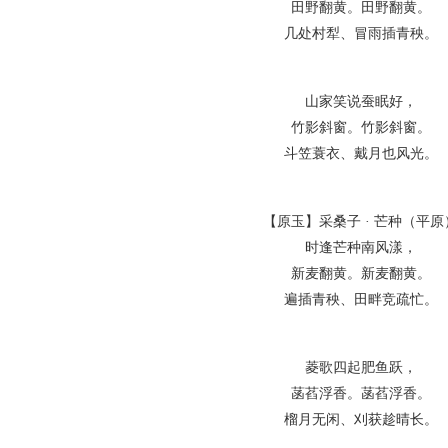
田野翻黄。田野翻黄。
几处村犁、冒雨插青秧。
山家笑说蚕眠好，
竹影斜窗。竹影斜窗。
斗笠蓑衣、戴月也风光。
【原玉】采桑子 · 芒种（平原
时逢芒种南风漾，
新麦翻黄。新麦翻黄。
遍插青秧、田畔竞疏忙。
菱歌四起肥鱼跃，
菡萏浮香。菡萏浮香。
榴月无闲、刈获趁晴长。