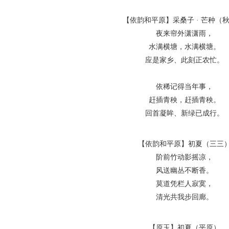
【依韵和平原】采桑子 · 芒种（秋
夜来帘外潇潇雨，
水满横塘，水满横塘。
应是家乡、此刻正农忙。
依稀记得当年事，
赶插青秧，赶插青秧。
回首凝眸、新绿已成行。
【依韵和平原】初夏（三三
阶前竹动影摇凉，
风送幽丛不断香。
莫道凭栏人寂寞，
清光共我步回廊。
【原玉】初夏（平原）