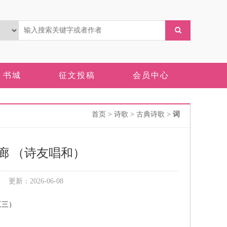
书城
征文投稿
会员中心
首页
> 诗歌 > 古典诗歌 >
词
廊 （诗友唱和）
新：2026-06-08
三三）