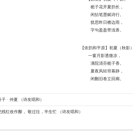
栀子花开夏韵长，
闲拈笔墨赋诗行。
犹思昨日檐边雨，
字句盈盈带浅香。
【依韵和平原】初夏（秋影
一窗月影透微凉，
满院清芬栀子香。
夏夜风轻帘幕静，
闲翻旧卷立回廊。
子 · 仲夏 （诗友唱和）
把残红收作酿， 敬过往，半生忙 （诗友唱和）