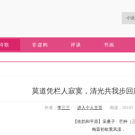
诗歌
非虚构
评谈
书画
莫道凭栏人寂寞，清光共我步回
作者：
李三三
进入个人主页
阅读：26193 更
【依韵和平原】采桑子 · 芒种（
梅霖初歇熏风漾，