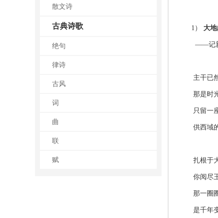
散文诗
古典诗歌
1）
大地
——记新
绝句
律诗
主干已然
古风
那是时光
词
只留一座
曲
供西域的
联
赋
扎根于大
你阅尽王
那一圈圈
是千年变迁