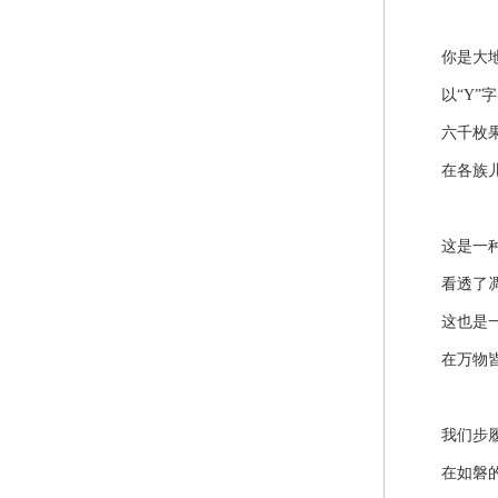
你是大地
以“Y”字
六千枚果实
在各族儿女
这是一种
看透了凋
这也是一
在万物皆枯
我们步履
在如磐的