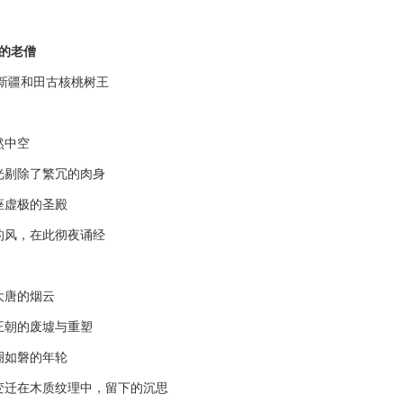
的老僧
疆和田古核桃树王
中空
剔除了繁冗的肉身
虚极的圣殿
风，在此彻夜诵经
唐的烟云
朝的废墟与重塑
如磐的年轮
在木质纹理中，留下的沉思