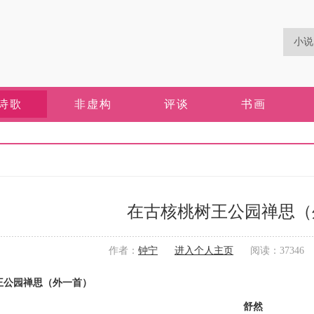
诗歌
非虚构
评谈
书画
在古核桃树王公园禅思（
作者：
钟宁
进入个人主页
阅读：37346 更
王公园禅思（外一首）
舒然