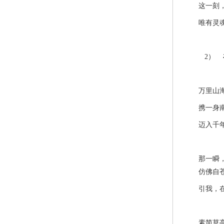
这一刻，
唯有灵魂，
2）
万里山海
携一身南
迈入千年
那一瞬，
仿佛自苍
引我，在
素简草亭