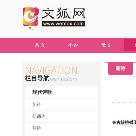
首页
小说
散文
新诗
现代诗歌
新诗
朗诵诗
在古核桃树
歌诗