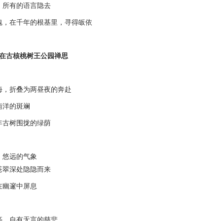
所有的语言隐去
在千年的根基里，寻得皈依
在古核桃树王公园禅思
，折叠为两昼夜的奔赴
洋的斑斓
古树围拢的绿荫
悠远的气象
翠深处隐隐而来
幽邃中屏息
，自有无言的慈悲