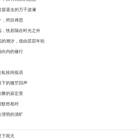
嚣退去的万千波澜
，闭目禅思
，恍若隔在时光之外
的潮汐，借由层层年轮
向内的修行
虬枝间低语
下的微茫回声
磐的寂定里
默然相对
澄明的清旷
是下雨天