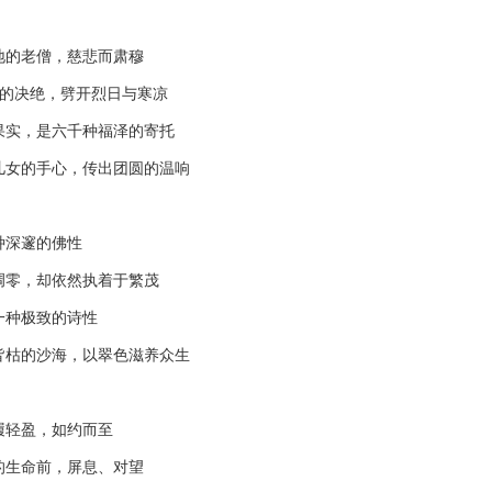
的老僧，慈悲而肃穆
的决绝，劈开烈日与寒凉
，是六千种福泽的寄托
的手心，传出团圆的温响
深邃的佛性
零，却依然执着于繁茂
种极致的诗性
的沙海，以翠色滋养众生
轻盈，如约而至
生命前，屏息、对望