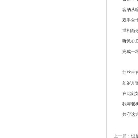
容纳从喧
双手合十
世相渐远
听见心底
完成一场
红丝带在
如岁月留
在此刻如
我与老树
共守这方
上一篇：
也