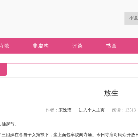
诗歌
非虚构
评谈
书画
放生
作者：
宋逸瑾
进入个人主页
阅读：13513 更
佛诞节。
姐妹在各自子女搀扶下，坐上面包车驶向寺庙。今日寺庙对民众开放日