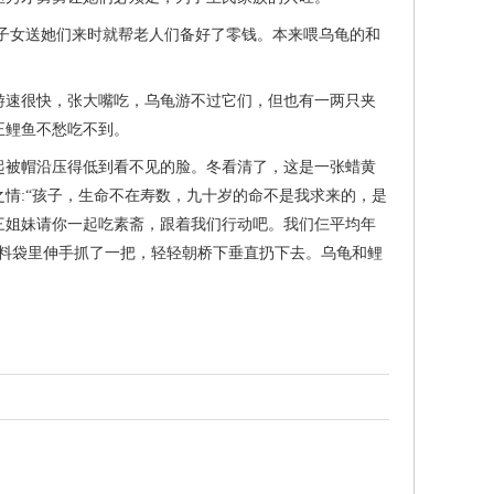
子女送她们来时就帮老人们备好了零钱。本来喂乌龟的和
速很快，张大嘴吃，乌龟游不过它们，但也有一两只夹
正鲤鱼不愁吃不到。
被帽沿压得低到看不见的脸。冬看清了，这是一张蜡黄
情:“孩子，生命不在寿数，九十岁的命不是我求来的，是
三姐妹请你一起吃素斋，跟着我们行动吧。我们仨平均年
饲料袋里伸手抓了一把，轻轻朝桥下垂直扔下去。乌龟和鲤