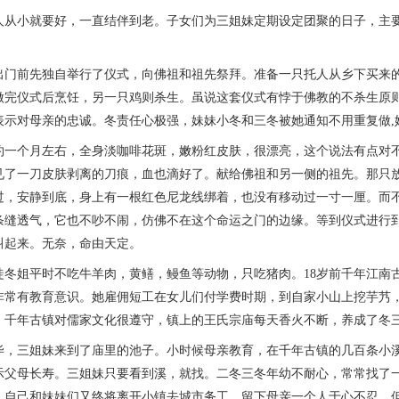
小就要好，一直结伴到老。子女们为三姐妹定期设定团聚的日子，主要
前先独自举行了仪式，向佛祖和祖先祭拜。准备一只托人从乡下买来的
做完仪式后烹饪，另一只鸡则杀生。虽说这套仪式有悖于佛教的不杀生原则
表示对母亲的忠诚。冬责任心极强，妹妹小冬和三冬被她通知不用重复做,
个月左右，全身淡咖啡花斑，嫩粉红皮肤，很漂亮，这个说法有点对不
见了一刀皮肤剥离的刀痕，血也滴好了。献给佛祖和另一侧的祖先。那只
过，安静到底，身上有一根红色尼龙线绑着，也没有移动过一寸一厘。而
条缝透气，它也不吵不闹，仿佛不在这个命运之门的边缘。等到仪式进行
叫起来。无奈，命由天定。
姐平时不吃牛羊肉，黄鳝，鳗鱼等动物，只吃猪肉。18岁前千年江南古
非常有教育意识。她雇佣短工在女儿们付学费时期，到自家小山上挖芋艿
。千年古镇对儒家文化很遵守，镇上的王氏宗庙每天香火不断，养成了冬
三姐妹来到了庙里的池子。小时候母亲教育，在千年古镇的几百条小溪
示父母长寿。三姐妹只要看到溪，就找。二冬三冬年幼不耐心，常常找了
，自己和妹妹们又终将离开小镇去城市务工，留下母亲一个人于心不忍，