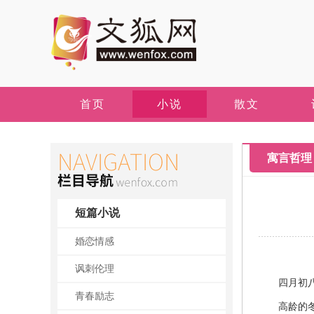
首页
小说
散文
寓言哲理
短篇小说
婚恋情感
讽刺伦理
四月初八
青春励志
高龄的冬三