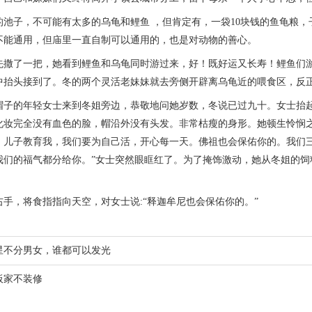
子，不可能有太多的乌龟和鲤鱼 ，但肯定有，一袋10块钱的鱼龟粮，
不能通用，但庙里一直自制可以通用的，也是对动物的善心。
了一把，她看到鲤鱼和乌龟同时游过来，好！既好运又长寿！鲤鱼们游
中抬头接到了。冬的两个灵活老妹妹就去旁侧开辟离乌龟近的喂食区，反
的年轻女士来到冬姐旁边，恭敬地问她岁数，冬说已过九十。女士抬起
化妆完全没有血色的脸，帽沿外没有头发。非常枯瘦的身形。她顿生怜悯之
。儿子教育我，我们要为自己活，开心每一天。佛祖也会保佑你的。我们
把我们的福气都分给你。”女士突然眼眶红了。为了掩饰激动，她从冬姐的
。
，将食指指向天空，对女士说:“释迦牟尼也会保佑你的。”
星不分男女，谁都可以发光
板家不装修