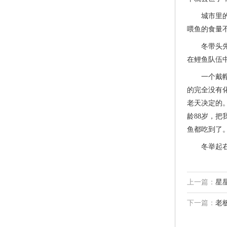
城市里的池
喂鱼的食量
冬带头先撒
在鲤鱼队伍
一个戴帽子
的完全没有
老天决定的
龄88岁，
鱼都吃到了
冬举起右手
上一篇：
星
下一篇：
老