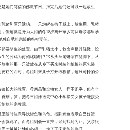
是她们笃信的佛教节日。拜完后她们还可以一起放生，
乳猪和两只活鸡。一只鸡绑在椅子腿上，放生用。乳猪
，但这就是身为大姐的冬18岁离开家乡前从母亲那里学
她独自承担宗族的祭祀责任。
起要杀生的处置。由于乳猪太小，救命声极其轻微，没
放生的公鸡为何如此聪明？它从头至尾蜷缩在凳脚下，从
不放生的那一只被放在从乡下买来时装的纸板箱原包装
到要它的命时，冬姐叫来儿子打开纸板箱，这只可怜的公
镇长大的教育。母亲虽和全镇女人一样不识字，但有个
，香菇，笋，把冬三姐妹送去中心小学接受女孩子能接受
三姐妹的宗教观。
里随时注意寻找鲤鱼和乌龟。找到鲤鱼表示自己好运，
一会就跑了。而冬姐则会一直找，呆到找到为止。父亲很
但秀才舅舅让她们必须走，为了王氏家族的兴旺。