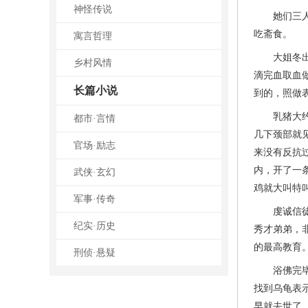
神怪传说
她们三人从
吃斋食。
寓言哲理
大姐冬出门
乡村风情
滴完血取血
长篇小说
到的，照做
乳猪大约一
都市·言情
几下颈部就
官场·励志
来没有反抗
内，开了一
武侠·玄幻
鸡就大叫特
军事·传奇
虔诚信徒冬
纪实·历史
秀才弟弟，
的最高教育
刑侦·悬疑
浴佛完毕，
找到乌龟表
早就去世了