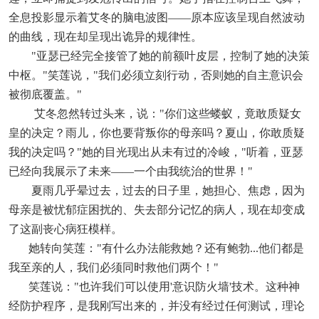
全息投影显示着艾冬的脑电波图——原本应该呈现自然波动
的曲线，现在却呈现出诡异的规律性。
"亚瑟已经完全接管了她的前额叶皮层，控制了她的决策
中枢。"笑莲说，"我们必须立刻行动，否则她的自主意识会
被彻底覆盖。"
艾冬忽然转过头来，说："你们这些蝼蚁，竟敢质疑女
皇的决定？雨儿，你也要背叛你的母亲吗？夏山，你敢质疑
我的决定吗？"她的目光现出从未有过的冷峻，"听着，亚瑟
已经向我展示了未来——一个由我统治的世界！"
夏雨几乎晕过去，过去的日子里，她担心、焦虑，因为
母亲是被忧郁症困扰的、失去部分记忆的病人，现在却变成
了这副丧心病狂模样。
她转向笑莲："有什么办法能救她？还有鲍勃...他们都是
我至亲的人，我们必须同时救他们两个！"
笑莲说："也许我们可以使用'意识防火墙'技术。这种神
经防护程序，是我刚写出来的，并没有经过任何测试，理论