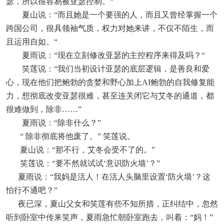
瑟，所以很容易被亚瑟控制。“
夏山说：“而且她是一个要强的人，而且又曾经掌握一个
跨国公司，很具领袖气质，权力对她来讲，不仅不陌生，而
且运用自如。“
夏雨说：“现在立刻修改亚瑟的主控程序来得及吗？“
笑莲说：“我们当初设计亚瑟的底层逻辑，是善良和爱
心，现在他们把鲍勃的贪婪和野心加上AI鲍勃的自我修复能
力，想彻底改变亚瑟很难，甚至连关闭它与艾冬的通道，都
很难做到，除非……”
夏雨说：“除非什么？”
“ 除非彻底将他废了。” 笑莲说。
夏山说：“那不行，艾冬会受不了的。”
笑莲说：“要不然就试试‘意识防火墙’？”
夏雨说：“我妈是活人！在活人头脑里设置‘防火墙’？这
怕行不通吧？”
夜已深，夏山父女和笑莲有些不知所措，正纠结中，忽然
听到卧室中传来笑声，夏雨急忙朝卧室跑去，叫着：“妈！”