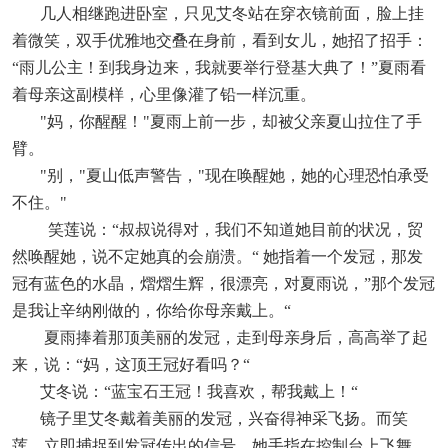
几人相继跑进卧室，只见艾冬站在穿衣镜前面，脸上挂
着微笑，双手优雅地交叠在身前，看到女儿，她招了招手：
“雨儿公主！到我身边来，我就要举行登基大典了！”夏雨看
着母亲这副模样，心里像灌了铅一样沉重。
"妈，你醒醒！"夏雨上前一步，却被父亲夏山拉住了手
臂。
"别，"夏山低声警告，"现在唤醒她，她的心理恐怕承受
不住。"
笑莲说：“叔叔说得对，我们不知道她目前的状况，贸
然唤醒她，说不定她真的会崩溃。“ 她指着一个发冠，那发
冠有蓝色的水晶，熠熠生辉，很漂亮，对夏雨说，”那个发冠
是我让辛纳刚做的，你给你母亲戴上。“
夏雨捧着那顶美丽的发冠，走到母亲身后，高高举了起
来，说：“妈，这顶王冠好看吗？“
艾冬说：“蓝宝石王冠！我喜欢，帮我戴上！“
镜子里艾冬戴着美丽的发冠，兴奋得神采飞扬。而笑
莲，立即捕捉到发冠传出的信号。她手指在控制台上飞舞，