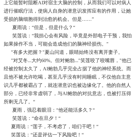
上它能暂时阻断AI对宿主大脑的控制，从而我们可以对病人
进行催眠疗法，使病人自身的潜意识发挥应有的作用，让她
受损的脑细胞得到治愈的机会。但是……”
夏雨说：“但是，但是什么？“
笑莲说：“我担心会有风险，毕竟是外部电子干预，我怕
如果操作不当，可能会造成他们的脑神经损伤。"
"有多大把握？"夏山问道，眼睛始终没有离开妻子。
"对艾冬...大约60%。但对鲍勃..."笑莲咬了咬嘴唇，"他已
经被控制太久了，AI鲍勃几乎完全占据了他的神经系统。而
且他不被允许吃喝，甚至几乎没有时间睡眠，不仅他自主意
识几乎都被霸占了，就连潜意识也被边缘化了。他的自然人
部分，已经非常虚弱了，与AI鲍勃的对抗意志，也被打压得
所剩无几了。“
夏雨，强忍着眼泪：“他还能活多久？“
笑莲说：“命在旦夕！“
夏雨说：“莲子，不考虑了，咱们干吧！“
笑莲说：“还是评估一下风险吧！“