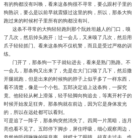
有的狗都没有叫唤，看来这条狗很不寻常，要么跟村子里的
狗熟识，要么是以前早就震慑过这里的狗，所以，那条大狗
跑过来的时候村子里所有的狗都没有叫。
这条不寻常的大狗轻轻跑到那个阮姓坦越人的门口，嗅
了几次，然后掉头跑开；过一会儿，又来嗅了几次，然后用
爪子轻轻抓门。看来这条狗不仅机警，而且是受过严格的训
练。
门开了，那条狗一下子就钻进去，看来是熟门熟路。不
一会儿，那条狗又出来了，先是在大门口嗅了几下，然后撒
开腿就跑，但是出来的时候狗的脖子上似乎多了一样东西，
看不清楚，像是一个小包。五郎决定追上这条狗，一探究
竟。他轻轻从树上滑落，轻手轻脚向狗追去，等离开村子的
时候开始发足狂奔。那条狗就在前边，因为它是身体发光
的，所以在远处都可以看到。
可是追了一阵子，那条狗突然消失了。四周一片黑暗，连月
亮也看不见了。五郎停下脚步，屏住呼吸，细心观察周边，
忽然他听得咻咻的喘息声，就瞪大了眼睛，径直走过去。也