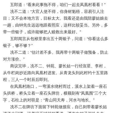
五郎道：“看来此事拖不得，咱们一起去凤凰村看看！”
冼不二道：“大官人使不得，你身材魁梧，容易引人注
目；又不会本地方言，目标太大。我看还是由我陪廖姑娘去
一趟，由钟先生远远地跟着照应，这样比较妥当。另外，多
带一些银子，或许能够把人赎救出来最好。”
五郎闻言从包袱里拿出五十两银子，问道：“你看这么多
银子，够不够？”
冼不二道：“估计差不多。我再带十两银子做预备，防止
对方涨价。”
商议完毕，冼不二、钟苑、廖长姑一行经宣星、李村，
从牛栏岗抄近路向凤凰村进发。从青龙头到此村约十五里路
程，三人一个时辰后即到。
在凤凰村路口，一弯溪水绕村而过，溪水上架着一座石
头拱桥，桥头立着一座石头牌坊，横额刻有“凤凰围”三个大
字，石柱上的对联是：“青山同天寿，河水与地长。”
冼不二在牌坊下面留下钟苑做接应，自己则带着廖长姑