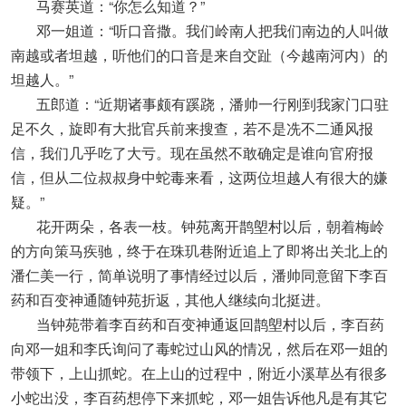
马赛英道：“你怎么知道？”
邓一姐道：“听口音撒。我们岭南人把我们南边的人叫做
南越或者坦越，听他们的口音是来自交趾（今越南河内）的
坦越人。”
五郎道：“近期诸事颇有蹊跷，潘帅一行刚到我家门口驻
足不久，旋即有大批官兵前来搜查，若不是冼不二通风报
信，我们几乎吃了大亏。现在虽然不敢确定是谁向官府报
信，但从二位叔叔身中蛇毒来看，这两位坦越人有很大的嫌
疑。”
花开两朵，各表一枝。钟苑离开鹊塱村以后，朝着梅岭
的方向策马疾驰，终于在珠玑巷附近追上了即将出关北上的
潘仁美一行，简单说明了事情经过以后，潘帅同意留下李百
药和百变神通随钟苑折返，其他人继续向北挺进。
当钟苑带着李百药和百变神通返回鹊塱村以后，李百药
向邓一姐和李氏询问了毒蛇过山风的情况，然后在邓一姐的
带领下，上山抓蛇。在上山的过程中，附近小溪草丛有很多
小蛇出没，李百药想停下来抓蛇，邓一姐告诉他凡是有其它