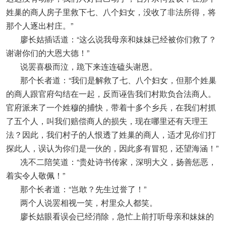
姓巢的商人房子里救下七、八个妇女，没收了非法所得，将
那个人逐出村庄。”
廖长姑插话道：“这么说我母亲和妹妹已经被你们救了？
谢谢你们的大恩大德！”
说罢喜极而泣，跪下来连连磕头谢恩。
那个长者道：“我们是解救了七、八个妇女，但那个姓巢
的商人跟官府勾结在一起，反而诬告我们村欺负合法商人。
官府派来了一个姓穆的捕快，带着十多个乡兵，在我们村抓
了五个人，叫我们赔偿商人的损失，现在哪里还有天理王
法？因此，我们村子的人恨透了姓巢的商人，适才见你们打
探此人，误认为你们是一伙的，因此多有冒犯，还望海涵！”
冼不二陪笑道：“贵处诗书传家，深明大义，扬善惩恶，
着实令人敬佩！”
那个长者道：“岂敢？先生过誉了！”
两个人说罢相视一笑，村里众人都笑。
廖长姑眼看误会已经消除，急忙上前打听母亲和妹妹的