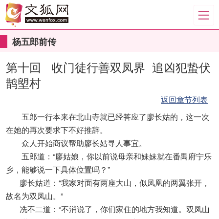
杨五郎前传
第十回 收门徒行善双凤界 追凶犯蛰伏
鹊塱村
返回章节列表
五郎一行本来在北山寺就已经答应了廖长姑的，这一次
在她的再次要求下不好推辞。
众人开始商议帮助廖长姑寻人事宜。
五郎道：“廖姑娘，你以前说母亲和妹妹就在番禺府宁乐
乡，能够说一下具体位置吗？”
廖长姑道：“我家对面有两座大山，似凤凰的两翼张开，
故名为双凤山。”
冼不二道：“不消说了，你们家住的地方我知道。双凤山