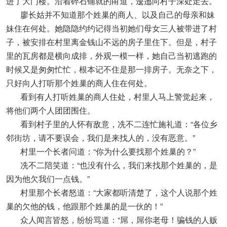
进了大门楼。沿着碎石铺就的甬道，逶迤向村子深处走去。
廖长姑并不知道那个姓巢的商人、以及自己的母亲和妹
妹住在何处。她隐隐约约记得当初她们母女三人被带进了村
子，被安排在村里离金钱山不远的房子里住下。但是，村子
里的瓦房都是横向成排，外观一模一样，她自己当初逃跑的
时候又是匆匆忙忙，根本记不住是那一排房子。无奈之下，
只好向人打听那个姓巢的商人住在何处。
看到有人打听姓巢的商人住处，村里人马上警觉起来，
将他们两个人团团围住。
看到村子里的人怀有敌意，冼不二连忙施礼道：“各位乡
邻街坊，请不要误会，我们是来找人的，没有恶意。”
村里一个长者问道：“你为什么要找那个姓巢的？”
冼不二陪笑道：“也没有什么，我们来找那个姓巢的，是
因为他欠我们一点钱。”
村里那个长者怒道：“大家都听清楚了，这个人说那个姓
巢的欠他的钱，他跟那个姓巢的是一伙的！”
众人闻言皆怒，纷纷骂道：“屌，屌你老母！骗钱的人贩