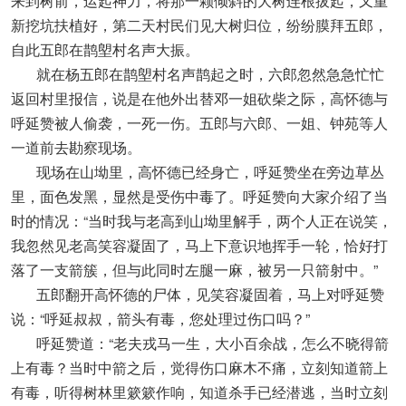
来到树前，运起神力，将那一颗倾斜的大树连根拔起，又重
新挖坑扶植好，第二天村民们见大树归位，纷纷膜拜五郎，
自此五郎在鹊塱村名声大振。
就在杨五郎在鹊塱村名声鹊起之时，六郎忽然急急忙忙
返回村里报信，说是在他外出替邓一姐砍柴之际，高怀德与
呼延赞被人偷袭，一死一伤。五郎与六郎、一姐、钟苑等人
一道前去勘察现场。
现场在山坳里，高怀德已经身亡，呼延赞坐在旁边草丛
里，面色发黑，显然是受伤中毒了。呼延赞向大家介绍了当
时的情况：“当时我与老高到山坳里解手，两个人正在说笑，
我忽然见老高笑容凝固了，马上下意识地挥手一轮，恰好打
落了一支箭簇，但与此同时左腿一麻，被另一只箭射中。”
五郎翻开高怀德的尸体，见笑容凝固着，马上对呼延赞
说：“呼延叔叔，箭头有毒，您处理过伤口吗？”
呼延赞道：“老夫戎马一生，大小百余战，怎么不晓得箭
上有毒？当时中箭之后，觉得伤口麻木不痛，立刻知道箭上
有毒，听得树林里簌簌作响，知道杀手已经潜逃，当时立刻