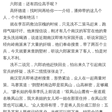
六郎道：还有四位高手呢？
高怀德道：找时间再给你一一介绍，潘帅带的这几个
人，个个都有绝活！
就在李百药救治宗槐的时候，只见冼不二策马赶来，跑
得气喘吁吁。他来报信说，刚才有几个南汉的军官在他的青
龙头洗浴喝酒，说道近期南汉即将与宋国开战，听说宋国已
经向岭南派来了大量的奸细，他们奉命搜查，带了两百个士
兵，今天就要来查鹊塱村，听说六郎家里来了客人，怕是对
客人不利。
冼不二说完，六郎劝他赶快回去，怕出来久了引起南汉
官兵的怀疑，冼不二慌慌张张走了。
南汉官兵即将进村搜查，形势紧迫，众人在一起商量对
策。马赛英道：“鹊塱村南边即是双凤山，山高林密，足够藏
人。”廖长姑的母亲李氏上前说道：“双凤山山麓有一座道观
名唤凤山宫，我大表姐的女儿邓一姐在那里住持，在凤山宫
里也可以藏人。”众人觉得有理，于是将人员分成三部分：五
郎及其家人既然已经落户，当然可以留下来，钟苑会说粤