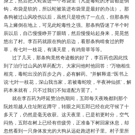
身上，然后把大蛇装进一个布袋里（凡是毒蛇的牙齿都是倒
钩，布袋是软的，所以蛇被装进布袋里是最好的办法）。那
条狗被过山风咬伤以后，虽然只是咬伤了一点点，但那条狗
马上瘫倒在地上，可见此蛇毒性之强。那条狗昏迷了半个时
辰以后，自己慢慢睁开了眼睛，然后慢慢站起身来，晃晃悠
悠出了村。李百药就跟在狗的后边，看那条狗啃食过的野
草，有七叶一枝花，有满天星，有鸡骨草等等。
过了几天，那条狗竟然奇迹般的好了，李百药也因此找
到了治疗过山风的草药配方。大家问他时他回答：“万物相生
相克，毒蛇出没的百步之内，必有解药。”并解释道:“医书上
说‘七叶一枝花，深山我当家，若被毒蛇咬，半夜神仙抓’，解
药本来就有，只不过我们不知道配方罢了。”
就在李百药为呼延赞治伤期间，五郎每天夜晚都到那个
阮姓坦越人住址附近蹲守，转眼之间五郎已经在此守候了十
多天了，仍然是毫无收获。这天夜里，已是初更时分，空气
闷热，五郎在树上已经有些疲劳，正准备下树回家休息，却
忽然看到一只身体发光的大狗从远处跑进村子里。村子里所