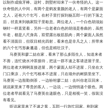
以制作成狼牙棒。这时，鹊塱村却来了一伙奇怪的人。这一
伙奇怪的人中间，有两个是鹤发童颜的老人，有两个是蒙面
之人，还有六个乞丐，在村子里打探到杨五郎一行的下落之
后，径直来到杨家院子里歇息。两位老人，一个白色胡须如
钢针一样直竖着，另外一位老者白色的胡须是卷曲的，虽然
年老，都是八尺身高，双臂露出板筋肌肉；两个蒙面人虽然
看不清面目，但双目精光四射，看来也是非凡之人；所带来
的六个乞丐形象邋遢，但也是精壮汉子。
马赛英和廖二姑在家，看来了那么多陌生人，知道来者
不善，连忙烧水冲茶接待，把这一群不速之客请进屋子里。
两位老者大咧咧直接进屋，两个蒙面人却不进屋，只坐在大
门口乘凉，六个乞丐根本不进屋，只在墙外的树荫里坐下。
马赛英一边殷勤倒茶，一边吩咐廖二姑：去叫你老豆回来，
就说家里来了尊贵的客人，一边说，一边悄悄递个眼色。两
位老者早就看见了马赛英在递眼色，只是相视一笑，假装没
有看见。
听说家里来了不速之客，五郎一行急忙回家。刚到家