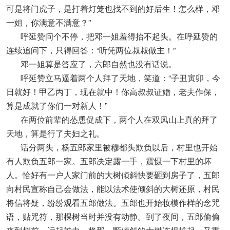
可是将门虎子，是打着灯笼也找不到的好后生！怎么样，邓
一姐，你满意不满意？”
呼延赞问个不停，把邓一姐羞得抬不起头。在呼延赞的
连续追问下，只得回答：“听凭两位叔叔做主！”
邓一姐算是答应了，六郎自然也没有话说。
呼延赞立马逼着两个人拜了天地，笑道：“子丑寅卯，今
日就好！甲乙丙丁，现在就中！你高叔叔证婚，老夫作保，
算是成就了你们一对新人！”
在两位前辈的怂恿促成下，两个人在双凤山上真的拜了
天地，算是行了夫妇之礼。
话分两头，杨五郎家里被穆都头欺负以后，村里也开始
有人欺负五郎一家。五郎决定露一手，震慑一下村里的坏
人。恰好有一户人家门前的大树倾斜快要砸到房子了，五郎
向村民宣称自己会做法，能以法术使倾斜的大树还原，村民
将信将疑，纷纷观看五郎做法。五郎也开始妆模作样的念咒
语，贴咒符，那棵树当时并没有动静。到了夜间，五郎偷偷