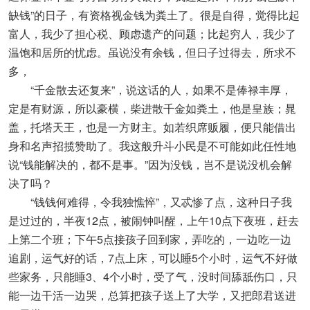
缺钱”的日子，有资格视金钱为粪土了。很是自得，觉得比起
富人，我少了担心税、顾虑遗产的问题；比起穷人，我少了
温饱和居所的忧虑。虽说没有余钱，但日子过得去，所求不
多，
“千金散去还复来”，说这话的人，如果不是俸禄丰厚，
定是有财源，所以豪横，柴进散千金如粪土，他是皇族；晁
盖，托塔天王，也是一方财主。如若织席贩履，便只能借出
身和名声招揽赞助了。我这般升斗小民是不可能如此任性地
说“钱能解决的，都不是事。”因为没钱，岂不是说没机会解
决了吗？
“钱钱何难得，令我独憔悴”，又忒惨了点，这种日子我
是过过的，半夜12点，被闹钟叫醒，上午10点下夜班，赶去
上第二个班；下午5点接孩子回到家，弄吃的，一边吃一边
追剧，运气好的话，7点上床，可以睡5个小时，运气不好做
些家务，只能睡3、4个小时，受了气，没时间舔舐伤口，只
能一边干活一边哭，总算把孩子送上了大学，又把郎君送进