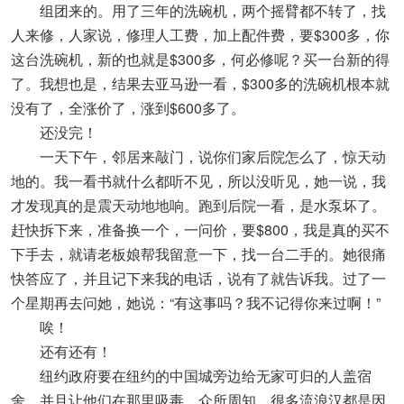
组团来的。用了三年的洗碗机，两个摇臂都不转了，找
人来修，人家说，修理人工费，加上配件费，要$300多，你
这台洗碗机，新的也就是$300多，何必修呢？买一台新的得
了。我想也是，结果去亚马逊一看，$300多的洗碗机根本就
没有了，全涨价了，涨到$600多了。
还没完！
一天下午，邻居来敲门，说你们家后院怎么了，惊天动
地的。我一看书就什么都听不见，所以没听见，她一说，我
才发现真的是震天动地地响。跑到后院一看，是水泵坏了。
赶快拆下来，准备换一个，一问价，要$800，我是真的买不
下手去，就请老板娘帮我留意一下，找一台二手的。她很痛
快答应了，并且记下来我的电话，说有了就告诉我。过了一
个星期再去问她，她说：“有这事吗？我不记得你来过啊！”
唉！
还有还有！
纽约政府要在纽约的中国城旁边给无家可归的人盖宿
舍，并且让他们在那里吸毒。众所周知，很多流浪汉都是因