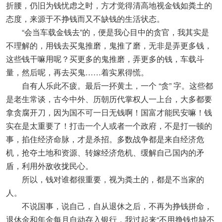
折腰，仍旧为钱忧虑之时，方才觉得清高地视金钱如粪土的
态度，来源于不挣钱而又不缺钱的生活状态。
“会当车载金钱去”的，便是我心目中的贪官，我其实是
不理解的，用钱去买鬼推磨，鬼推了磨，无非是弄更多钱，
这些钱干嘛用呢？买更多的鬼推磨，弄更多的钱，车载斗
量，然后呢，再去买鬼……着实累得慌。
自有人乐此不疲。最后一抔黄土，一个 “贪” 字。这些都
是老生常谈，古今中外、历朝历代掌权人一上台，大多都要
拿贪腐开刀，因为国不可一日无钱啊！国富才能民安嘛！钱
实在是太重要了！打击一个人或者一个政府，不是打一顿的
事，掐住经济命脉，才是杀招。多数战争都是来自经济危
机，抢夺土地和资源、转嫁经济危机、缓解自己国内的矛
盾，利用外敌收拢民心。
所以，钱对谁都很重要，视为粪土的，都是不当家的
人。
不说国事，说自己，自从退休之后，不再为挣钱拼命，
退休金和年金每月自动存入银行，我过起来“不用挣钱也缺不