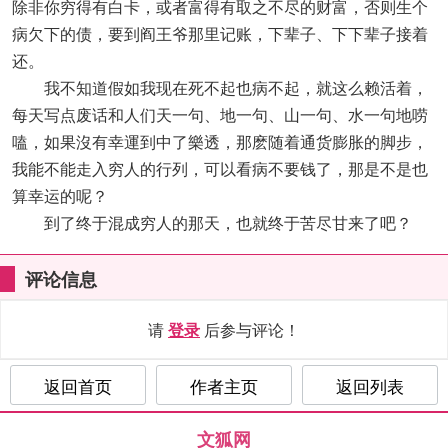
除非你穷得有白卡，或者富得有取之不尽的财富，否则生个
病欠下的债，要到阎王爷那里记账，下辈子、下下辈子接着
还。
我不知道假如我现在死不起也病不起，就这么赖活着，
每天写点废话和人们天一句、地一句、山一句、水一句地唠
嗑，如果沒有幸運到中了樂透，那麽随着通货膨胀的脚步，
我能不能走入穷人的行列，可以看病不要钱了，那是不是也
算幸运的呢？
到了终于混成穷人的那天，也就终于苦尽甘来了吧？
评论信息
请
登录
后参与评论！
返回首页
作者主页
返回列表
文狐网