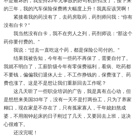
不是最坏的，我坚持23年无事故的好司机折扣没了，接下来
的三年，我的汽车保险保费將大幅度上升！我真应该哭啊！
紧接着我的药没有了，去药房取药，药剂师问我：“你有
没有白卡？”
我当然没有白卡，我不在穷人之列，药剂师说：“那这个
药你要付费的。”
我说：“过去一直吃这个药，都是保险公司付的。”
结果我被告知，今年有一些药不再保了，需要自付了。
我就不明白了，工薪阶级今年有零保费福利，看病、吃药都
不要钱，偏偏我们退休人士，不工作挣钱的，保费涨了、药
费也涨了。这是不是想让我们重新回去工作呢？
这几天听了一些职业培训的广告，我是真有点心动，但
是想想来美国33年了，没有一天不是打两份工，只为了养家
糊口，现在家是不存在了，只有孤家寡人，千年媳妇熬成
婆，不用闹钟起床的日子刚过了几天，又要回去上班，这决
心很难下。
还没完呢！