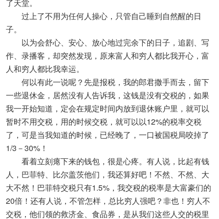
了天堂。
过上了不用为任何人操心，只管自己睡到自然醒的日
子。
以为会舒心、安心、放心地过完余下的日子，追剧、写
作、录播客，却突然发现，原来富人和穷人都比我开心，富
人和穷人都比我幸运。
何以有此一说呢？先是报税，我的郎君撒手而去，留下
一些退休金，居然没有人告诉我，这钱是没有交税的，如果
我一开始知道，定会在规定时间内放到退休账户里，就可以
暂时不用交税，用的时候交税，就可以以12%的税率交税
了，可是当我知道的时候，已经晚了，一口被国税局咬掉了
1/3－30%！
看着立刻瘪下来的钱包，很是心疼。有人说，比起有钱
人，巴菲特、比尔盖茨他们，我还算好吧！不然、不然、大
大不然！巴菲特交税只有1.5%，我交税的税率是大富豪们的
20倍！还有人说，不管怎样，总比穷人强吧？非也！穷人不
交税，他们领的救济金、食品券，是从我们这些人交的税里