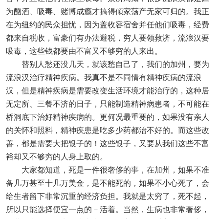
为酗酒、吸毒、赌博成瘾才搞得倾家荡产无家可归的。我正
在为纽约的民众担忧，因为盖收容宿舍并任他们吸毒，经费
都来自税收，富豪们有办法避税，穷人要领救济，流浪汉要
吸毒，这些钱都要由不富又不够穷的人来出。
替别人愁还没几天，就该愁自己了，我们的加州，要为
流浪汉治疗精神疾病。我真不是不同情有精神疾病的流浪
汉，但是精神疾病是需要改变生活环境才能治疗的，这种居
无定所、三餐不济的日子，只能制造精神病患者，不可能在
桥洞底下治好精神疾病的。更何况最重要的，如果没有亲人
的关怀和照料，精神疾患是吃多少药都治不好的。而这些改
善，都是需要大把银子的！这些银子，又要从我们这些不富
裕却又不够穷的人身上取的。
大家都知道，死是一件很奢侈的事，在加州，如果不准
备几万甚至十几万美金，是不能死的，如果不小心死了，会
给生者留下非常沉重的经济负担。我就是太穷了，死不起，
所以只能选择便宜一点的－活着。当然，生病也非常奢侈，