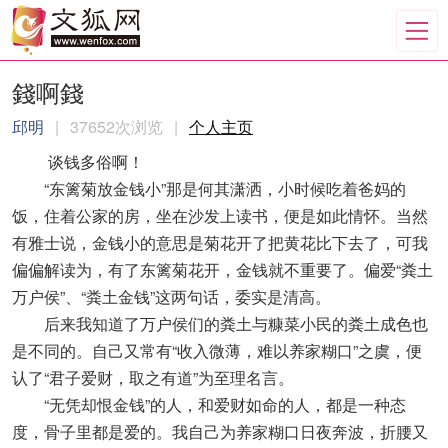
錢啊錢
邱明
|
37652次浏览
|
个人主页
谈钱多俗啊！
“东篱菊放金钱小”那是何其潇洒，小时候吃着爸妈的
饭，住着公家的房，坐在沙发上读书，便是如此情怀。当然
有雅士说，金钱小的意思是菊花开了把黄花比下去了，可我
偏偏解读为，有了东篱菊花开，金钱就不重要了。偏爱“粪土
万户侯”、“粪土金钱”这两句话，委实是清高。
后来我知道了万户侯们的粪土与糠菜小民的粪土成色也
是不同的。自己又常有“收入微薄，难以养家糊口”之虞，便
认了“君子爱财，取之有道”为至理名言。
“无凭却恨金钱”的人，和爱财如命的人，都是一种态
度，骨子里都是爱的。我自己为养家糊口日夜奔波，折腰又