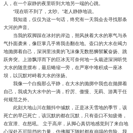
人，在一个寂静的夜里听到大地另一端的心跳。
“现在听不到了，太吵。”老人静静地说。
我知道，仅仅为这一句话，终究有一天我会去寻找那条
大河的声音。
当我的双脚踩在冰封的岸边，朔风挟着大水的寒气与杀
气扑面袭来，像巨掌几乎将我击翻在地。壶口的大水在竭力
地抛掷着自己，深涧里浊黄的飞沫像无数怒狮鬃鬣奋扬、跳
跃奔突。上游飘浮而下的巨冰无可奈何地一头栽进深涧听凭
大水的随意摆布，最后蜷缩一旁，在严寒中堆积成一座冰
坝，以沉默对峙着大水的张扬。
我像一个白痴那么平静，在大水的抛掷中我也在抛掷着
自己，我成为大水中的一滴，狞厉、傲慢、无羁、游离于任
何规范之外。
此刻大地山川在颤抖中缄默，正是冰天雪地的季节，该
死亡的早已死亡，该沉默的都在沉默，只有壶口不知疲倦，
在宣泄、在怒吼。 立于高岸，从脚心真切地感觉到了来自地
心深处不可阻挡的力量，仿佛脚下随时都有崩塌的危险。我