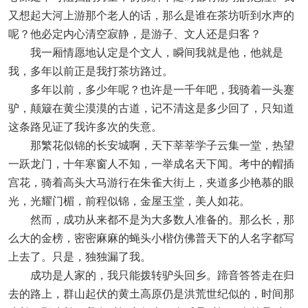
又想起大河上游那个老人的话，那么是谁在茶坊听到水声的
呢？他必定内心清空寂静，是游子、文人还是归客？
我一厢情愿地认定是个文人，瞬间我就是他，他就是
我，多年以前正是我打茶坊路过。
多年以前，多少年呢？也许是一千年吧，我骑着一头蹇
驴，颠簸在黄尘漠漠的古道，记不清这是多少回了，只知道
这条路见证了我许多次的失意。
那繁花似锦的长安城啊，天下莘莘学子云集一堂，热望
一跃龙门，十年寒窗人不知，一举成名天下闻。考中的帽插
宫花，骑着高头大马游行在朱雀大街上，夹道多少艳慕的眼
光，光耀门楣，前程似锦，金屋玉堂，美人如花。
然而，成功从来都不是为大多数人准备的。那么长，那
么大的金榜，密密麻麻的蝇头小楷仿佛普天下的人名字都写
上去了。只是，独独漏了我。
成功是人家的，我只能拨转驴头回乡。蹄音答答走在归
去的路上，群山起伏的黄土高原仍是洪荒世纪似的，时间那