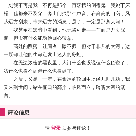
一刻我不再是我，不再是那个一再落榜的倒霉鬼，我跳下床
榻，鞋都来不及穿，奔出门找那个声音。在高高的山岗，风
从远方刮来，带来远方的消息，是了，一定是那条大河！
我甚至在黑暗中看到，他无路可走——前面是万丈深
渊，但没有什么能劝他回心转意。
高处的跌落，让庸者一蹶不振，但对于非凡的大河，这
一跃却让他的生命迸发出迷人的彩虹。
在无边浓密的黑夜里，大河什么也没说但什么也说了，
我什么也看不到但什么也看到了。
之后，又是一千年，在命运的轮回中历经几世几劫，我
又来到世间，站在壶口的高岸，临风而立，聆听大河的箴
言。
评论信息
请
登录
后参与评论！