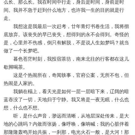
么长、那么长。我在时间中行走，身后是时间，身前是时
间。我并不急于赶到什么地方，也许我一生的目的就是行
走。
我想这是我最后一次赶考，廿年青灯书卷生活，我将彻
底放弃。该丧失的早已丧失，想得到的永不会得到。奇怪的
是，心里并不伤感，倒只有解脱，不是说人生如梦吗？就当
做了一个长梦吧。
暮色苍茫时刻，我投宿茶坊，南来北往的行客都在这儿
歇脚喝茶。
这是个热闹所在，奇闻轶事，官府公案，无所不包，但
热闹是人家的。
我躺在榻上，看天光是如何一层一层暗下来，辽阔的暗
蓝吞没了一切，天地归于宁静。我又将是一夜无眠，什么也
想，什么也不想。
听，是什么声音，渺远而清晰，从地层深处传来，是大
地的心跳吗？内敛而张扬，像呼唤，像呐喊；我的心脏伴着
那隆隆轰鸣开始共振，一刹那，电光火石一般，是大河！那