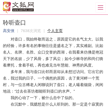
聆听壶口
高安侠
|
7638次浏览
|
个人主页
对壶口，我始终敬而远之，原因是它的名气太大。以我
的经验，许多有名的事物往往是盛名之下，其实难副。比如
名人、名牌、名胜。众口交誉的西湖，在我看来仿佛是艳冠
天下的名妓，少了风骨，多了风尘；如今少林寺的和尚们骑
着摩托，拿着手机，再也难见当年慧能、神秀的风度。
多年来，我与壶口比邻而居却从未想过访问。它出它的
名，我过我的日子。一个偶然的原因，去了黄河畔一个荒
村，与一位古稀老人闲聊说到了壶口，老人嘬着烟袋，闲闲
地说：“过去在茶坊都能听到壶口的水声。”
我的心动了一下，被什么击中了似的。
在沉默中，我臆想是什么人听到的。那一定是个寂寞的