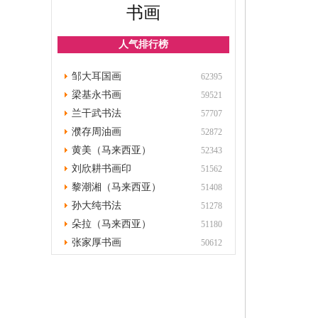
书画
人气排行榜
邹大耳国画
62395
梁基永书画
59521
兰干武书法
57707
濮存周油画
52872
黄美（马来西亚）
52343
刘欣耕书画印
51562
黎潮湘（马来西亚）
51408
孙大纯书法
51278
朵拉（马来西亚）
51180
张家厚书画
50612