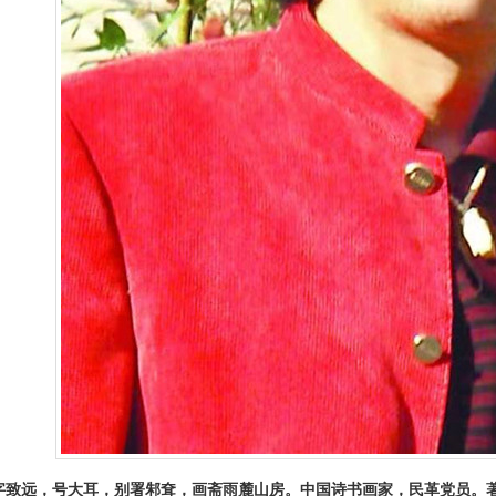
远，号大耳，别署邾耷，画斋雨麓山房。中国诗书画家，民革党员。著