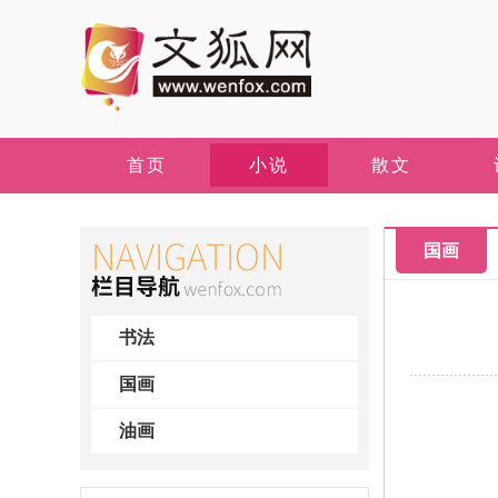
首页
小说
散文
国画
书法
国画
油画