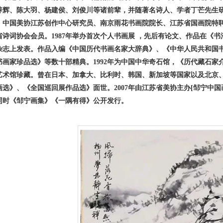
养辉、陈大羽、杨建侯、刘俊川等诸前辈，并随著名诗人、学者丁芒先生
、中国美协江苏创作中心研究员、南京雨花书画院院长、江苏省国画院特
省诗词协会会员。1987年举办首次个人书画展 ，先后有论文、作品在《
杂志上发表。作品入编《中国历代书画名家大辞典》、《中华人民共和国
书画家珍品选》等数十部精典。1992年为中国中华奇石馆，《历代藏石
艺术馆珍藏。曾在日本、加拿大、比利时、韩国、新加坡等国家以及北京
选》、《全国巡回展作品选》面世。2007年由江苏省美协主办[邹宁中国
同时《邹宁画集》《一隅有得》公开发行。