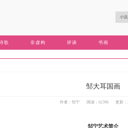
诗歌
非虚构
评谈
书画
邹大耳国画
作者：邹宁 阅读：62396 更新：2018
邹宁艺术简介