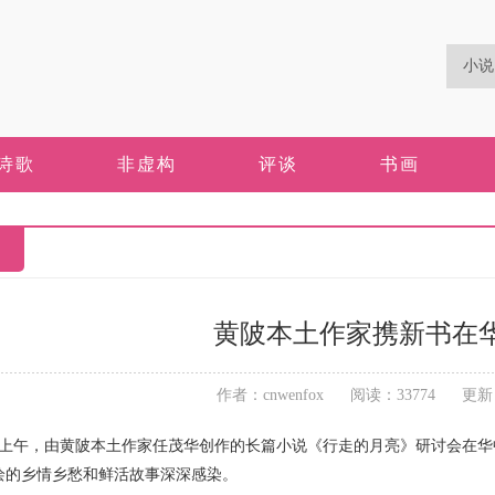
诗歌
非虚构
评谈
书画
黄陂本土作家携新书在
作者：cnwenfox 阅读：33774 更新：20
上午，由黄陂本土作家任茂华创作的长篇小说《行走的月亮》研讨会在华
绘的乡情乡愁和鲜活故事深深感染。