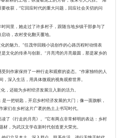
春新耕的土地，弥漫着泥土的芳香，读来引人入胜。”湖
要收获，“它回应时代的重大问题，回应社会关切的问
年时间里，她走过了许多村子，跟随当地乡镇干部参与了
兴启动，农村变化翻天覆地。
化的魅力。”任茂华回顾小说创作的心路历程时动情表
是文化的传承与创新。“月亮湾的月亮最圆，那是家乡的
受到作家保持了一种行走和观察的姿态。“作家独特的人
间，深入生活，用具体微观的视角观察世界。
化，还能为乡村经济发展注入新的活力。
；是一把钥匙，开启乡村经济发展的大门；像一面旗帜，
作家们在乡村这片广袤的热土上书写时代。
读了《行走的月亮》。“它有两点非常鲜明的表达：乡村
题材，为武汉文学在新时代创造更大荣光。
他们立足本土、深入群众，联系生活，进行无愧于时代