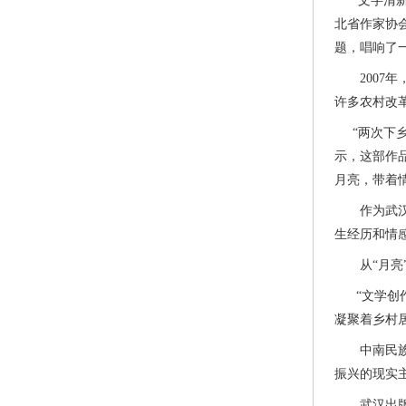
“文字清新
北省作家协
题，唱响了
2007年
许多农村改
“两次下乡
示，这部作
月亮，带着
作为武汉乡
生经历和情
从“月亮”
“文学创作
凝聚着乡村
中南民族大
振兴的现实
武汉出版集