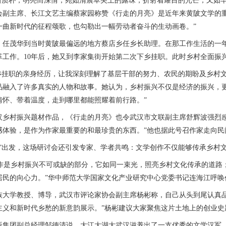
质朴，明亮而深情，宛如清晨草尖上的露珠，折射着耀目的光芒，又如早
会副主席、长江文艺主编蔡家园称赞《行走的月亮》是近年来黄陂文学的重
一曲新时代的征程颂歌，也勾勒出一幅劳动者奋斗的生动画卷。”
，任茂华到当时黄陂最偏远的地方蔡店乡任乡长助理。在那工作生活的一
革工作。10年后，她又到李家集街开始第二次下乡挂职。此时乡村全面振
挂职的亲身经历，让我深刻理解了基层干部的努力、农民的期盼及乡村文
品融入了许多真实的人物和故事。她认为，乡村振兴不仅是经济的振兴，更
情怀、带着温度，走到哪里都能照耀着前行路。”
村振兴题材作品，《行走的月亮》也令武汉市文联副主席舒辉波强烈感
感体验，是作为作家最重要的和最珍贵的东西。”他也据此号召作家走向民
出发，这场研讨会还引发专家、学者共鸣：文学创作不仅能够传承乡村文
是乡村振兴不可或缺的部分，它如同一束光，照亮乡村文化传承的道路
居民的向心力。”华中师范大学国家文化产业研究中心党委书记连海江呼唤
学教授、博导，武汉市评论家协会副主席杨彬称，自己从头到尾认真品
主义和新时代乡愁的新意韵展示。”杨彬建议大家聚焦这片土地上的创业史
团副总经理邹德清说，大江大湖大武汉滋养出了一支优秀的文学汉军，