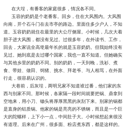
在大埕，有番客的家庭很多，情况各不同。
玉容的奶奶是个老番客。回乡，住在大风围内。大风围
向南，开个石斗门在去市亭的路边。里面住多少户人，不知
道。玉容奶奶就住在最里的大公厅侧屋。小时候，几次大着
胆子进大风围，都没有见过。过很多年，在外读书、工作，
回去，大家说全高墘最年长的就是玉容奶奶。但我始终没有
见过。她到底是去过哪个国家，我也一直不知道。但她确实
与其他乡里的奶奶不同。别的奶奶，一天到晚，洗衫、煮
食、带娃、做田、饲猪、挑水、拜老爷、与人相骂，在外面
行走，很容易认识的。
大巷前，后灰埕，两明兄家不知道谁过番，他们家的东
西与别家不同。那时候，各家隔一段时间就要把锅、鼎拿到
空地来，用小刀、锄头将厚厚黑黑的灰刮下来。别家的锅都
是直身的铝质锅。他家的锅是亮亮的不锈钢，而且是一个巨
大的陀螺样，上下小一点，中间肚子大。小时候想起来很没
有道理。后来在广州，很多面、粉店煮东西，都是这样的。