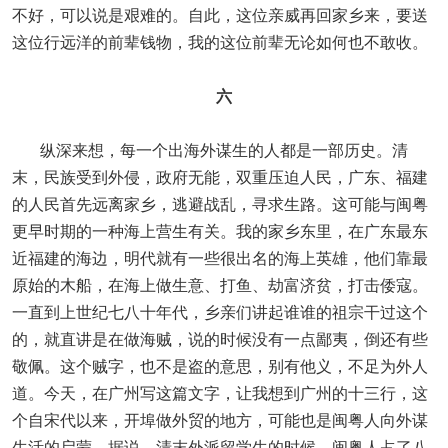
不好，可以说是艰难的。自此，这位亲威再回家乡来，要送
这位行远洋的前辈钱物，我的这位前辈无论如何也不敢收。
六
纵深来想，每一个出海外谋生的人都是一部历史。清
末，民族受到外侵，政府无能，双重压迫人民，广东、福建
的人民首先远离家乡，逃避战乱，寻求生路。这可能与闽粤
更早时期的一种海上营生有关。我的家乡东里，在广东最东
近福建的海边，明代就有一些很出名的海上英雄，他们靠最
原始的木船，在海上做生意、打鱼、劫富济贫，打击倭寇。
一直到上世纪七八十年代，乡亲们讲起谁谁的祖宗干过这个
的，就直讲是在做海贼，说的时候没有一点鄙夷，倒还有些
敬佩。这个贼字，也不是盗的意思，别有他义，不足为外人
道。今天，在广州写这篇文字，让我想到广州的十三行，这
个自宋代以来，开埠做外贸的地方，可能也是闽粤人向外谋
生活的启蒙。据说，清末外派留学生的时候，闽粤人占了八