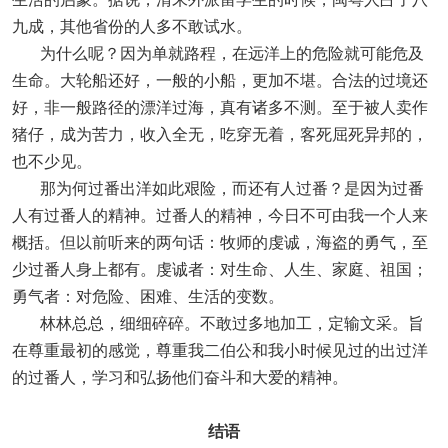
九成，其他省份的人多不敢试水。
为什么呢？因为单就路程，在远洋上的危险就可能危及
生命。大轮船还好，一般的小船，更加不堪。合法的过境还
好，非一般路径的漂洋过海，真有诸多不测。至于被人卖作
猪仔，成为苦力，收入全无，吃穿无着，客死屈死异邦的，
也不少见。
那为何过番出洋如此艰险，而还有人过番？是因为过番
人有过番人的精神。过番人的精神，今日不可由我一个人来
概括。但以前听来的两句话：牧师的虔诚，海盗的勇气，至
少过番人身上都有。虔诚者：对生命、人生、家庭、祖国；
勇气者：对危险、困难、生活的变数。
林林总总，细细碎碎。不敢过多地加工，定输文采。旨
在尊重最初的感觉，尊重我二伯公和我小时候见过的出过洋
的过番人，学习和弘扬他们奋斗和大爱的精神。
结语