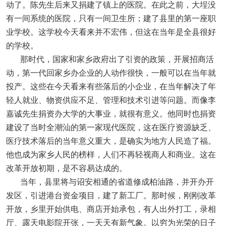
动了。陈先生后来又捐建了镇上的医院。在此之前，大埕没
有一间系统的医院，只有一间卫生所；建了县里的第一座职
业学校。这学校今天看来并不宏伟，但这在当年是全县很好
的学校。
那时代，国家和家乡政府出了引资的政策，开展招商活
动，第一代回家乡办企业的人动作很快，一般可以在当年就
投产。这些在今天看来有些落后的小企业，在当年解决了年
轻人就业、物资供应不足、管理和技术引进等问题。而像李
嘉诚先生捐资办大学的大事业，就很有意义。他同时也捐资
建设了当时全潮汕的第一家现代医院，这在医疗资源缺乏、
医疗技术落后的当年意义重大，是确实为地方人民造了福。
他也成为家乡人民的榜样，人们不再轻视商人和商业。这在
改革开放初期，是不容易达成的。
当年，县里将与诏安相通的省道修成柏油路，并开办开
发区，引进港台资金项目，建了新工厂。那时候，刚刚改革
开放，乡里开始供电、商店开始承包，有人出外打工，录相
厅、露天电影院开张，一天天有新气象。以穷为光荣的日子