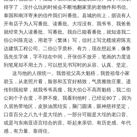
得字了，没什么玩的时候会不断地翻家里的老物件和书信。
泰国和南洋寄来的信件我们叫番批。县城的街上，据说有人
开有店子为人写番批、读番批。大埕没有。我爷爷、我爸爸
就经常为人读番批、写番批。我自己能看番批，就知道我二
伯公叫陈克达，用老字（繁体）写，信封上写北榄坡府陈克
达建筑工程公司。二伯公字质朴、有力，现在想起来，像鲁
迅先生字体，字不结在中间，开张但不放开，笔画的力度送
到笔尾却不用土力，可以想见书写时的从容、认真、坚定。
这与他的人很统一。我曾祖父高大魁梧，我曾祖母小家
碧玉，从老照片看，脸形和五官好精致，气质雅致庄重。遗
传到我祖辈，就我爷爷高瘦，我大伯公不高而魁梧，我二伯
公则个子合度，不胖不瘦。我看到他时，已经近80了，因为
久居热带地区，皮肤油黑结实，脑门圆满，眼神慈祥坚定，
口音百分之八九十是大埕的，一部分可能是大埕的老口音、
或是与东南亚语言结合的音。听起来亲切、有历史感、年代
感，有力量、靠得住。