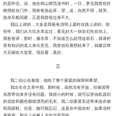
的是怀念。说，他在韩山师范读书时，一日，梦见我曾祖拄
根拐杖在门外，我爸爸急起床，望，追，自然不得，就哭。
急坐车船回家，正是我曾祖过身不久。
我以上讲的，大多是我爸爸清明上墓时在路上讲的。前
些年，我们从大坑水库边过，看见好大一块岩石吃在坝上。
我爸爸讲，那时，修水库，不知道怎么处理这岩石，就请村
里有知识的老人来出意见，我曾祖柱着拐杖来了，就建议将
大石砌在大堤里。现在看，真好。
三
我二伯公在泰国，他给了整个家庭的保障和希望。
我出生在文革中期。那时候，虽然没有开放，但泰国寄
东西寄信来并没有问题。我很小的时候，就可以穿由机器织
的花纹和颜色都很漂亮的毛衣。我二伯婆甚至还寄来连衣裙
和高跟鞋。但是，她可能忘记，这是在中国农村，如果当时
真敢穿，那马上会被人当街当面骂的。