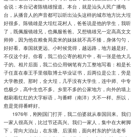
会说：本台记者陈镜雄报道。本台，就是汕头人民广播电
台，从播音人的声音都可以听出汕头这样的城市地方比大埕
好很多。陈镜雄是大埕红花村人，爸爸说是他的学生，我听
了，既佩服镜雄兄，也佩服爸爸。又想镜雄兄一定高高文文
帅帅，因为他在粮食局卖米的妹妹就不高不矮，身体匀匀，
好好看。泰国就更远。小时候觉得，越远路，地方越是好。
不仅这个好。你看，我二伯公寄的相片中，有一张是他大儿
子的。相片后面，我二伯公用钢笔有力工整地写着：相是长
子任直在泰王手里领取博士毕业证书，后两位是公主，旁是
大学教授。那时，全大埕，几乎没有大学生，连中师、中专
也极少，高中生也不多。乡里不多的公家地方，向外的墙上
都刷着红红的大字标语，与番畔（南洋）大不一样。所以，
愈是觉得番畔好。
1976年，刚刚国门打开，我二伯婆就从泰国回来。我们
一家人很高兴，比过节还高兴。我们一家人，集中在大树脚
下，背向大泊山，在东塘、后溪前，面向村东的护法老爷