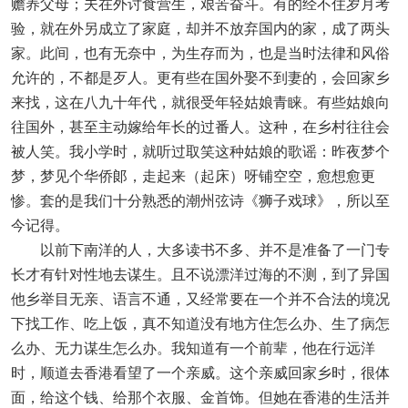
赡养父母；夫在外讨食营生，艰苦奋斗。有的经不住岁月考
验，就在外另成立了家庭，却并不放弃国内的家，成了两头
家。此间，也有无奈中，为生存而为，也是当时法律和风俗
允许的，不都是歹人。更有些在国外娶不到妻的，会回家乡
来找，这在八九十年代，就很受年轻姑娘青睐。有些姑娘向
往国外，甚至主动嫁给年长的过番人。这种，在乡村往往会
被人笑。我小学时，就听过取笑这种姑娘的歌谣：昨夜梦个
梦，梦见个华侨郞，走起来（起床）呀铺空空，愈想愈更
惨。套的是我们十分熟悉的潮州弦诗《狮子戏球》，所以至
今记得。
以前下南洋的人，大多读书不多、并不是准备了一门专
长才有针对性地去谋生。且不说漂洋过海的不测，到了异国
他乡举目无亲、语言不通，又经常要在一个并不合法的境况
下找工作、吃上饭，真不知道没有地方住怎么办、生了病怎
么办、无力谋生怎么办。我知道有一个前辈，他在行远洋
时，顺道去香港看望了一个亲威。这个亲威回家乡时，很体
面，给这个钱、给那个衣服、金首饰。但她在香港的生活并