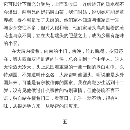
它可以让下面充分受热，上面又收口，连续烧开的汤水都不
会溢出。两明兄的妈妈叫山茶，我们叫姑，说明她可能是童
养媳，要不就是招了夫婿的。他们家不知道与谁家是一宗，
与乡亲交往不多，但对人很和善。他们家墙头高高挺着的葱
花也与众不同，立在大巷端头的照壁之上，成为乡里有趣味
的小景。
在大厝内横巷，向南的小门，傍晚，吃过晚餐，夕阳还
在，我去西面灰埕乱逛的时候，总会见到一个中年人。这人
无论热天冷天，头上总围着重重的一圈一圈的厚白毛巾。头
特别圆。不知道叫什么名，大家都叫他圆头。听说他是从外
国归来，可能是有宗教信仰的国家。我在高墘乡生活到十二
岁，没有见他做过什么宗教的特别事情，但他傍晚不言不
语，独自站在横巷门口，看落日，几乎一动不动，很有神
味，从很远地方来，从秘密的国度来。
五