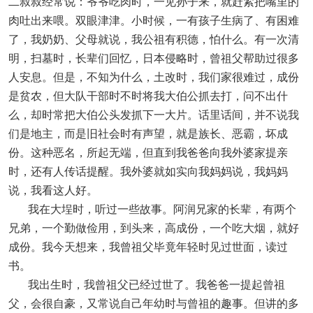
二叔叔经常说：爷爷吃肉时，一见孙子来，就赶紧把嘴里的
肉吐出来喂。双眼津津。小时候，一有孩子生病了、有困难
了，我奶奶、父母就说，我公祖有积德，怕什么。有一次清
明，扫墓时，长辈们回忆，日本侵略时，曾祖父帮助过很多
人安息。但是，不知为什么，土改时，我们家很难过，成份
是贫农，但大队干部时不时将我大伯公抓去打，问不出什
么，却时常把大伯公头发抓下一大片。话里话间，并不说我
们是地主，而是旧社会时有声望，就是族长、恶霸，坏成
份。这种恶名，所起无端，但直到我爸爸向我外婆家提亲
时，还有人传话提醒。我外婆就如实向我妈妈说，我妈妈
说，我看这人好。
我在大埕时，听过一些故事。阿润兄家的长辈，有两个
兄弟，一个勤做俭用，到头来，高成份，一个吃大烟，就好
成份。我今天想来，我曾祖父毕竟年轻时见过世面，读过
书。
我出生时，我曾祖父已经过世了。我爸爸一提起曾祖
父，会很自豪，又常说自己年幼时与曾祖的趣事。但讲的多