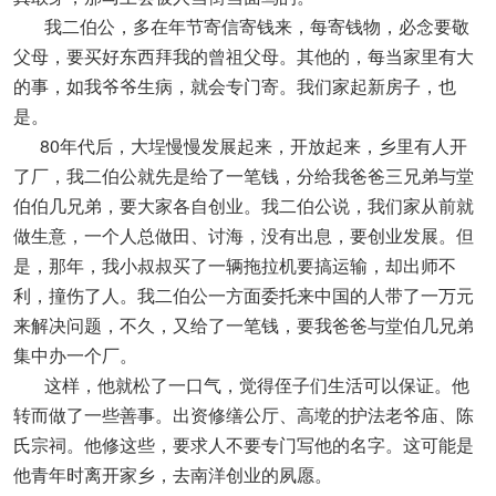
我二伯公，多在年节寄信寄钱来，每寄钱物，必念要敬
父母，要买好东西拜我的曾祖父母。其他的，每当家里有大
的事，如我爷爷生病，就会专门寄。我们家起新房子，也
是。
80年代后，大埕慢慢发展起来，开放起来，乡里有人开
了厂，我二伯公就先是给了一笔钱，分给我爸爸三兄弟与堂
伯伯几兄弟，要大家各自创业。我二伯公说，我们家从前就
做生意，一个人总做田、讨海，没有出息，要创业发展。但
是，那年，我小叔叔买了一辆拖拉机要搞运输，却出师不
利，撞伤了人。我二伯公一方面委托来中国的人带了一万元
来解决问题，不久，又给了一笔钱，要我爸爸与堂伯几兄弟
集中办一个厂。
这样，他就松了一口气，觉得侄子们生活可以保证。他
转而做了一些善事。出资修缮公厅、高墘的护法老爷庙、陈
氏宗祠。他修这些，要求人不要专门写他的名字。这可能是
他青年时离开家乡，去南洋创业的夙愿。