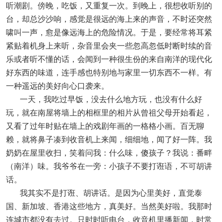
听潮剧。傍晚，吃饭，又重复一次。到晚上，很想收听别的
台，却总沙沙响，感觉是很远的海上来的声音，不时还突然
啸叫一声，愈是像远海上的危险情况。于是，要经常将耳紧
紧贴着机身上来听，杂音里会夹一些忽高忽低时断时续的音
乐或者听不懂的话，会闻到一种很生份的来自南洋的现代化
好东西的味道，连手感也特别地与家里一切东西不一样。有
一种遥远的美好向心口袭来。
一天，我吃过早饭，没去什么地方玩，也没有什么好
玩，就在南屋将墙上的相框里的相片从曾祖父母开始看起，
又看了过年时贴在墙上的戏剧年画的一格格小画。百无聊
赖，就将鼻子凑到收音机上来闻，细细地，闻了好一阵。我
奶奶在屋里收扫，笑着问我：什么味，傻孩子？我说：番畔
（南洋）味。我爷爷在一旁：小孩子不要打诳语，不可胡讲
话。
我其实不是打诳、胡讲话。是因为心里美好，直觉泰
国、新加坡、香港这些地方，真美好。当然美好啦。我那时
连城市都没有去过。只时时听电台，收音机里播新闻，时常