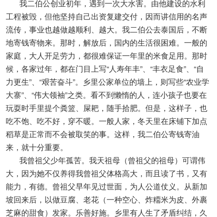
我二伯公创业初年，遇到一次大水害。由他建设的水利
工程被毁，但他坚持自己出资复建交付，因而讲信用的名声
流传，事业也越做越顺利、越大。我二伯公去泰国后，不断
地寄钱寄物来。那时，解放后，国内的生活很困难。一般的
家庭，大人开足劳力，都很难保证一年里的米食足用。那时
候，各家过年，都在门目上写“人寿年丰”、“丰衣足食”、“自
力更生”、“艰苦奋斗”。乡里公家单位的墙上，则写些“农业学
大寨”、“伟大领袖”之类。看不到懒惰的人，连小孩子也要在
玩耍时手里提个粪篮、屎耙，随手拾肥。但是，这样子，也
吃不饱、吃不好，穿不暖。一般人家，冬天里在床铺下加点
稻草是正常而不会被取笑的事。这样，我二伯公寄钱寄油
来，就十分重要。
我曾祖父少年孤苦。我天祖母（曾祖父的祖母）可谓伟
大，因为她不仅养得我曾祖父体格高大，而且读了书，又有
能力，有德。曾祖父早年见过世面，为人公道仗义。从新加
坡回来后，以做豆腐、老花（一种空心、炸糥米为皮、外裹
芝麻的甜食）发家。乐善好施。乡里有人生了矛盾纠结，久