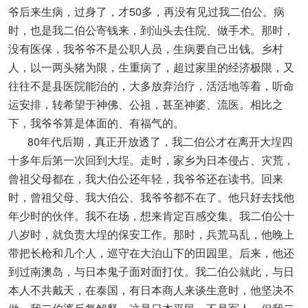
爷后来生病，过身了，才50多，再没有见过我二伯公。病
时，也是我二伯公寄钱来，到汕头去住院、做手术。那时，
没有医保，我爷爷不是公职人员，生病要自己出钱。乡村
人，以一两头猪为限，生重病了，超过家里的经济极限，又
往往不是县医院能治的，大多放弃治疗，活活地等着，听命
运安排，转希望于神佛、公祖，甚至神婆、流医。相比之
下，我爷爷算是体面的、有福气的。
80年代后期，真正开放透了，我二伯公才在离开大埕四
十多年后第一次回到大埕。走时，家乡为日本侵占、灾荒，
曾祖父母都在，我大伯公还年轻，我爷爷还在读书。回来
时，曾祖父母、我大伯公、我爷爷都不在了。他只好去找他
年少时的伙伴。我不在场，想来肯定百感交集。我二伯公十
八岁时，就负责大埕的保安工作。那时，兵荒马乱，他晚上
带把长枪和几个人，巡守在大泊山下的田园里。后来，他还
到过南澳岛，与日本鬼子面对面打仗。我二伯公就此，与日
本人不共戴天，在泰国，有日本商人来谈生意时，他坚决不