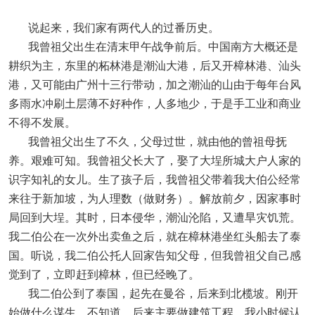
说起来，我们家有两代人的过番历史。
我曾祖父出生在清末甲午战争前后。中国南方大概还是
耕织为主，东里的柘林港是潮汕大港，后又开樟林港、汕头
港，又可能由广州十三行带动，加之潮汕的山由于每年台风
多雨水冲刷土层薄不好种作，人多地少，于是手工业和商业
不得不发展。
我曾祖父出生了不久，父母过世，就由他的曾祖母抚
养。艰难可知。我曾祖父长大了，娶了大埕所城大户人家的
识字知礼的女儿。生了孩子后，我曾祖父带着我大伯公经常
来往于新加坡，为人理数（做财务）。解放前夕，因家事时
局回到大埕。其时，日本侵华，潮汕沦陷，又遭旱灾饥荒。
我二伯公在一次外出卖鱼之后，就在樟林港坐红头船去了泰
国。听说，我二伯公托人回家告知父母，但我曾祖父自己感
觉到了，立即赶到樟林，但已经晚了。
我二伯公到了泰国，起先在曼谷，后来到北榄坡。刚开
始做什么谋生，不知道，后来主要做建筑工程。我小时候认