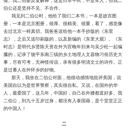
做。我二伯婆反复解释，这是日本平民，不是军人，但我二
伯公还是坚持不见、不合作。
我见到二伯公时，他给了我们二本书，一本是故宫图
册，一本是北京图册，很厚、很精美、很重，看了，感觉像
去过北京一样真切。我爸爸送给他一本手抄版的《东里
志》，之后又送印刷版的，以及新编的《东里大观》。《东
时志》是明代乡贤陈天资在外为官晚年归来与吴少松一起编
攥的，记录了饶平东南三镇的乡土地理人文器物习俗历史大
事，尽有可考，无神怪传说，录有很多明清文士的诗作。正
是过番人在外怀乡的好物。
那天，我坐在二伯公对面，他很动感情地批评美国，说
美国自以为是世界警察，其实很自私。又说，在国外的华
人，最爱国了，这几年，中国好，自己在外腰都直好多。我
二伯公，到九十五岁过身，都没有入泰国藉，是个堂堂正正
的中国人！
二