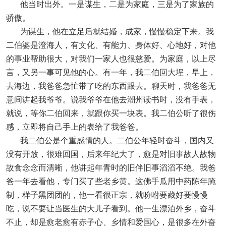
他当时出外。一是谋生，二是为家庭，三是为了家族的
骄傲。
为谋生，他在立足后就结婚，成家，慢慢稳定下来。我
二伯婆是澄海人，有文化、有能力、身体好、心地好，对他
的事业帮助很大，对我们一家人也很慈爱。为家庭，以上尽
言，又另一事可见他的心。有一年，我二伯回大埕，早上，
去海边，我爸爸急忙带了吃的东西跟去。聊天时，我爸爸无
意间讲起我爷爷。说我爷爷在他去潮州读书时，没有手表，
就说，等你二伯回来，就跟你买一块表。我二伯公听了很伤
感，立即将自己手上的表给了我爸爸。
我二伯公是个重感情的人。二伯公年轻时奋斗，国内又
没有开放，很难回国，后来年纪大了，愈是对旧事故人故物
故食念念而清晰，他讲起年青时的旧伴旧事滔滔不绝。我爸
爸一年去看他，专门买了些老乡黄。这佛手瓜用中药陈年腌
制，样子黑团团的，他一看很正宗，就吩咐要藏好要慢慢
吃，说不要让当医生的大儿子看到。他一生漂泊外乡，奋斗
不止，却是愈老愈有赤子心、乡情和爱国心，是很多在外奋