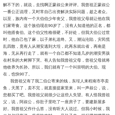
解不下的，就说，去找啊正蒙叔公来评评。我曾祖正蒙叔公
一番公正说理，又时常自己出资解决实际问题，趁之者众。
以至，族内有一个大伯伯少年丧父，我曾祖父母就让他在我
们家寄食。这个族伯现在90岁了，没有人知道他的正名，都
叫他搭食伯。这个伯父性格很硬，不好处，但我大伯公过世
时，他自己包了麻，以子弟礼送终。又，潮汕沦陷，灾民慌
乱四散，竟有人从潮安逃到大埕，此再东就出省，再南是
海，无从再行走了，就有一个自己都不知道几岁的潮安男孩
在村东的大树脚下哭。有人告知我曾祖父母，曾祖父母就将
他收养为长孙。所以，我们就有了一个叫崇明的大伯。现
在，也快90了。
我曾祖父有了我二伯公寄来的钱，东埕人来程南市亭卖
鱼，天黑了，卖不完，就直接提家里来，叫一声叔公，说，
您都买了吧。我曾祖父就很少让这些人失望。有人怪我曾祖
父，说，阿叔公，你肚子里吃了一座房子了，要建新屋多
好。我曾祖父作什么答，没有听大人说过。但我小时候，我