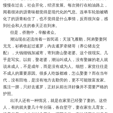
慢慢在过去，社会开化，经济发展。每次骑行在柏油路上，
闻着很浓的沥青味都觉得是现代化的气息。连单车轮胎被晒
化了的沥青粘住了，也不觉得是什么事情，反而很兴奋，感
到社会和人生的春天正在到来。
但是，侨胞中，辛酸者众。
潮汕现在还流传着一首民谣：天顶飞雁鹅，阿弟娶妻阿
兄无，衫裤收起过暹罗，内去暹罗牵猪哥（养公猪去交
配），大钱细钱加减寄，寄到唐山娶老婆。这个很现实。几
乎是写实。以前，娶老婆，潮汕叫成人，没有娶嫁的老人就
说未成人，不是成年，而是没有成为人。细想，家贫往往是
不成人的重要原因。很多人吃饭都难，怎么娶妻？而在当年
代，没有田地，是没有地方去勤劳的，更不可能致富发家。
孤注一掷，只好去暹罗，正好从前出洋好像并不需要严格的
护照。
出洋人还有一种情况，就是在家里已经娶了妻的。这些
人，有的就夫妻几十年分隔，各自坚守，妻在家生儿育女，