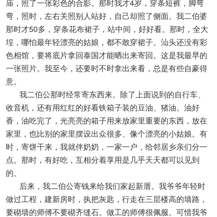
庙，照了一张彩色的合影。那时我才4岁，穿条短裤，脚弯
弯，照时，左右关照别人站好，自己却照了侧面。我二伯婆
那时才50多，穿条花布裙子，站中间，好好看。那时，全大
埕，哪怕最年轻漂亮的姑娘，都不敢穿裙子。汕头还没有彩
色相馆，要将底片拿回泰国才能晒出来寄回。这是我最早的
一张照片。我至今，还要时不时拿出来看，总是有些自豪得
意。
我二伯公那时经常寄东西来。除了上面说到的自行车、
收音机，还有用红红的好看铁箱子装的豆油、猪油。油好
香，油吃完了，光亮亮的箱子用来放家里重要的东西，放在
家里，也比别的家里摆设出众很多、像个漂亮的小姑娘。有
时，寄饼干来，我就伴奶奶，一家一户，给邻居乡亲们分一
点。那时，有好吃，互相分着享用是几乎天天都可以见到
的。
后来，我二伯公寄钱来给我们家起新厝。我爷爷年轻时
做过工程，建新房时，执把灰匙，行走在三层楼高的墙路，
要砌墙的师傅不要砌齐缝石。做工的师傅很佩服。可惜我爷