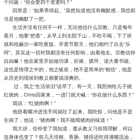
个问题：“你会娶四个老婆吗？”
回答是：“如果养得起。”虽然知道他没有幽默感，我也权
当是他幽默了一把。
生活并没有任何不一样，无论他信什么宗教。只是每年
斋月，他要“把斋”，从早上到太阳下山，不吃不喝，下了班
就和祖赫尔一家吃夜饭。开斋节那天，他们相约了出去“乐
呵”。其实这一切对我都没有任何影响，由着他去。宗教信仰
自由嘛！他在家里开始做功课，祈祷、膜拜、读大量书籍。
这也是情理之中的，他之皈依，绝不是简单的“相信”，他是
从历史到现状到教义都要搞清爽的。
过，我之“生活依旧”说早了。有一天，我照例给儿子烧
红烧肉，Chris回家来，一进门就大喊：“你在做什么东西？”
我说：“红烧肉啊！”
他捂着嘴冲进洗手间就吐了起来。我吃惊，问他是不是
生病了，他说：“猪肉啊！我不能闻猪肉的味道！”
我大讶，信仰变了我知道，遵从教义习俗我理解，何以
连身体也变了？前几天培根、香肠、猪排还吃得满嘴流油，