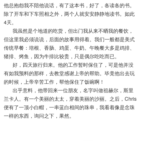
他总抱怨我不陪他说话，有了这本书，好了，各读各的书。
除了开车和下车照相之外，两个人就安安静静地读书。如此
4天。
我虽然是个地道的吃货，但出门我从来不晒我的餐饮，
但这里我必须说说，后面的故事用得着。我们一般都是美式
传统早餐：培根、香肠、鸡蛋、牛奶。午晚餐大多是鸡排、
猪排、烤鱼，因为牛排比较贵，只是偶尔吃吃而已。
好，四天旅行归来。他的工作暂时保住了，可是他并没
有如我预料的那样，去教堂感谢上帝的帮助。毕竟他出去玩
的时候，上帝辛苦工作，帮他保住了饭碗啊！
出乎意料，他带回来一位朋友，名字叫做祖赫尔，斯里
兰卡人。有一个美丽的太太，穿着美丽的沙丽。之后，Chris
便有了一顶小白帽，一串蓝白相间的珠串，我看着像是念珠
一样的东西，询问之下，果然。