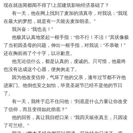
现在就连闻都闻不得了!上层建筑影响经济基础了？
有一天，他在网上找到了麦加的清真寺，对我说：“我现
在最大的梦想，就是有一天能去麦加朝圣。”
我兴奋：“我也去！”
他极其认真地竖起一根手指：“你不行！不洁！”其状像极
了当初因圣母的问题，伸出一根手指，对我说：“不恭敬！”
还在胸前画了个十字，以示歉意。
他无论信什么，都是认真的，虔诚的。只可惜，他最终
也没有达成这个心愿，便匆匆走了。
因为他改变信仰，气坏了他的父亲，逢年过节都不许他
进家门。他倒也安之如怡，毕竟圣诞节已经不是他的节日
了。
有一天，我终于忍不住问他：“到底是什么力量让你改变
了信仰，而且变得如此彻底？”
他的回答，真让我目瞪口呆：“我四天皈依真主，只因读
了可兰经。”