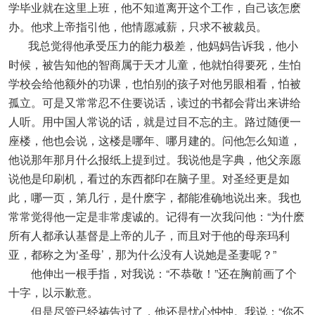
学毕业就在这里上班，他不知道离开这个工作，自己该怎麽
办。他求上帝指引他，他情愿减薪，只求不被裁员。
我总觉得他承受压力的能力极差，他妈妈告诉我，他小
时候，被告知他的智商属于天才儿童，他就怕得要死，生怕
学校会给他额外的功课，也怕别的孩子对他另眼相看，怕被
孤立。可是又常常忍不住要说话，读过的书都会背出来讲给
人听。用中国人常说的话，就是过目不忘的主。路过随便一
座楼，他也会说，这楼是哪年、哪月建的。问他怎么知道，
他说那年那月什么报纸上提到过。我说他是字典，他父亲愿
说他是印刷机，看过的东西都印在脑子里。对圣经更是如
此，哪一页，第几行，是什麽字，都能准确地说出来。我也
常常觉得他一定是非常虔诚的。记得有一次我问他：“为什麽
所有人都承认基督是上帝的儿子，而且对于他的母亲玛利
亚，都称之为‘圣母’，那为什么没有人说她是圣妻呢？”
他伸出一根手指，对我说：“不恭敬！”还在胸前画了个
十字，以示歉意。
但是尽管已经祷告过了，他还是忧心忡忡。我说：“你不