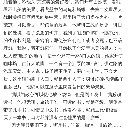
顺着他，称他为“荒凉美的爱好者”。我们开车去沙漠，看我
看不出美的美景；看戈壁中的乌龟和蜥蜴；去第二次世界大
战时关押日裔侨民的集中营，那里除了大门尚在之外，一片
荒凉，可以看见一些孩童的坟墓。他就讲二战的历史，讲日
侨的处境；看了荒废的矿井，看到了“山猫”和蛇，他说它们
的生存权利是上帝给的，即使被它们吃了或者咬死，也不该
埋怨。我说，我不怨它们，只怨找了个爱荒凉美的男人；去
过人迹“最多”的地方，是一个只有一家3口人的镇，他家开了
咖啡馆，供行人歇脚，一个有一个油泵的加油站，供过路的
汽车应急。主人说，孩子留不住了，要出去上学，不久之
后，这个镇的常驻人口，就是两个人了；Chris兴致勃勃照了
很多照片，他说可以在脑子里恢复昔日的繁华景象。
我以为散心可以使他放下烦恼，但是到了晚上，我必须
读书，他很无聊，旅馆里唯一可读的书，就是圣经。我倒是
带了几本书，可惜是中文书，他看不懂，就跑去旅馆柜台，
买了一本书，当时我并没有注意他买的是什麽书。
因为我只要闲下来，就读书，吃饭、加油、进旅馆……