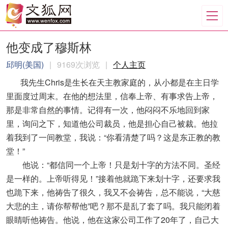
他变成了穆斯林
邱明(美国)
|
9169次浏览
|
个人主页
我先生Chris是生长在天主教家庭的，从小都是在主日学
里面度过周末。在他的想法里，信奉上帝、有事求告上帝，
那是非常自然的事情。记得有一次，他闷闷不乐地回到家
里，询问之下，知道他公司裁员，他是担心自己被裁。他拉
着我到了一间教堂，我说：“你看清楚了吗？这是东正教的教
堂！”
他说：“都信同一个上帝！只是划十字的方法不同。圣经
是一样的。上帝听得见！”接着他就跪下来划十字，还要求我
也跪下来，他祷告了很久，我又不会祷告，总不能说，“大慈
大悲的主，请你帮帮他”吧？那不是乱了套了吗。我只能闭着
眼睛听他祷告。他说，他在这家公司工作了20年了，自己大