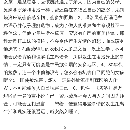
女孩，遇见塔洛，应该感觉遇见了亲人，因为自己的父母、
兄妹和乡亲和塔洛一样，都还留在农牧区自己的故乡，见到
塔洛应该会倍感亲切，会多加照顾；2、塔洛虽会背诵毛主
席语录并似乎理解透彻，成为了做人的准则和生命观甚至一
种信念，但他毕竟生活在草原，应该有自己的审美传统，那
种新潮打工妹的模样，不会令他产生爱情的幻想，而应该令
他厌恶；3,西藏60后的农牧民大多是文盲，没上过学，不可
能会汉语背诵和理解毛主席语录，所以发生在塔洛身上的事
情，一定只有可能会是在民族杂居的安多地区。4、80年代
的拉萨，连一个小偷都没有，怎么会有坑害自己同胞的女孩
呢？5、即使被坑害，坏人一定是外地流串到藏区的人作
案，不可能藏族人自己坑害自己；6、也许，《塔洛》是万
玛啦的一篇预言小说而已，警示藏族社会人与人之间因为拜
金，可能会互相残害……想着，便觉得那些事情的发生距离
生活和现实还很遥远，就安然入睡了。
2