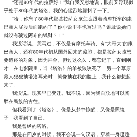
“还是80年代的拉萨好！”我自我安慰地说，眼前又浮现似
乎处于80年代的塔洛。我的心猛烈地颤抖了一下。
“哈，你忘了80年代那些拉萨女孩怎么跟着骑摩托车的康
巴商人屁股后面跑的了？你小说里不也写过吗？谁敢说她们
就没有骗过阿布的钱财？！”
我没话说。我写过，不仅是有摩托车骑、有“大哥大”的康
巴商人，还有80年代初从国外回来的藏胞，都是拉萨女孩想
要追逐的对象，因为拜金。但过这么久，都忘记了，直到刚
才，在电影院里，当《塔洛》的羊被狼咬死了，另一个草原
藏人狠狠抽塔洛耳光时，就像抽在我的脸上，我什么都想起
来了。
我没说。现实早已变迁。我不说，因为我自欺地可以陶
醉在民族的古往。
但我看到了《塔洛》。像是从梦中惊醒，又像是照镜
子，我看到了自己。
我是曾经的塔洛。
那是在四岁的时候，我不会说一句汉语，穿着一身氆氇