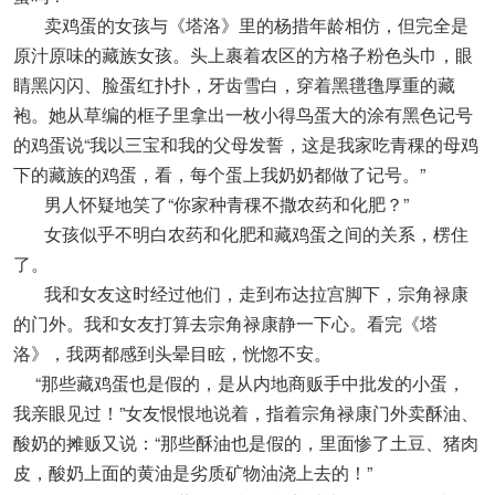
卖鸡蛋的女孩与《塔洛》里的杨措年龄相仿，但完全是
原汁原味的藏族女孩。头上裹着农区的方格子粉色头巾，眼
睛黑闪闪、脸蛋红扑扑，牙齿雪白，穿着黑氆氇厚重的藏
袍。她从草编的框子里拿出一枚小得鸟蛋大的涂有黑色记号
的鸡蛋说“我以三宝和我的父母发誓，这是我家吃青稞的母鸡
下的藏族的鸡蛋，看，每个蛋上我奶奶都做了记号。”
男人怀疑地笑了“你家种青稞不撒农药和化肥？”
女孩似乎不明白农药和化肥和藏鸡蛋之间的关系，楞住
了。
我和女友这时经过他们，走到布达拉宫脚下，宗角禄康
的门外。我和女友打算去宗角禄康静一下心。看完《塔
洛》，我两都感到头晕目眩，恍惚不安。
“那些藏鸡蛋也是假的，是从内地商贩手中批发的小蛋，
我亲眼见过！”女友恨恨地说着，指着宗角禄康门外卖酥油、
酸奶的摊贩又说：“那些酥油也是假的，里面惨了土豆、猪肉
皮，酸奶上面的黄油是劣质矿物油浇上去的！”