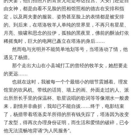
的夫妻，他们拍照片的背景无论是布达拉宫、天安门还是自
由女神，都是由看不见脸的照相馆照相的德吉在安排和指
定，以及两夫妻的服装、姿势甚至脸上的表情都是被安排
的。到后来，在塔洛牧羊人单纯的世界里，不再只有星星、
月亮、狼啸和思念的拉伊，孤独的黑夜里，佛前的酥油灯依
稀摇曳时，巨大的电网已矗立在塔洛的身后……
然而电与光明并不能简单地划等号，当塔洛动了情，他
遇见了杨措。
那个走出大山在小县城打工的曾经的牧羊女，她想要走
的更远……
也就在这时，我被每一个个最细小的细节震撼着。理发
馆里的吹风机、带线的话筒、墙上的画、外面走过的人、派
出所所长手里的保温杯、歌星说唱的歌词等等像潮水一般袭
来，剧情并非曲折，我却已不能自拔……终于，电影结束
了，杨措带着塔洛卖羊所得的所有钱失踪了，塔洛因为改变
了发型，得再次办理身份证明，而生活和爱情的破碎，已令
他无法流畅地背诵“为人民服务”。