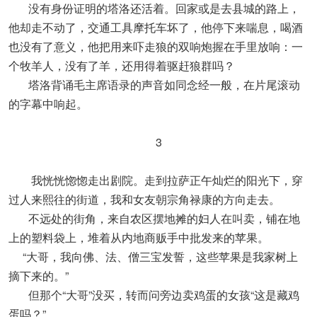
没有身份证明的塔洛还活着。回家或是去县城的路上，
他却走不动了，交通工具摩托车坏了，他停下来喘息，喝酒
也没有了意义，他把用来吓走狼的双响炮握在手里放响：一
个牧羊人，没有了羊，还用得着驱赶狼群吗？
塔洛背诵毛主席语录的声音如同念经一般，在片尾滚动
的字幕中响起。
3
我恍恍惚惚走出剧院。走到拉萨正午灿烂的阳光下，穿
过人来熙往的街道，我和女友朝宗角禄康的方向走去。
不远处的街角，来自农区摆地摊的妇人在叫卖，铺在地
上的塑料袋上，堆着从内地商贩手中批发来的苹果。
“大哥，我向佛、法、僧三宝发誓，这些苹果是我家树上
摘下来的。”
但那个“大哥”没买，转而问旁边卖鸡蛋的女孩“这是藏鸡
蛋吗？”