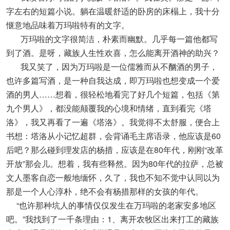
字左右的短篇小说。躺在温暖舒适的卧房的床榻上，我十分
惬意地品味着万玛啦特有的文字。
万玛啦的文字很简洁，朴素而幽默。几乎每一篇他都写
到了酒。是呀，藏族人生性欢喜，怎么能离开酒神的助兴？
我又笑了，因为万玛啦是一位儒雅而从不酗酒的男子，
也许多篇写酒，是一种自我达成，即万玛啦也想变成一个爱
酒的男人……想着，很轻松地看完了好几个短篇，包括《第
九个男人》，都没能颠覆我的心境和情绪，直到看完《塔
洛》，我又再看了一遍《塔洛》。我觉得不太舒服，便合上
书想：塔洛从小记忆超群，会背诵毛主席语录，他应该是60
后吧？那么碰到理发店的杨措，应该是在80年代，刚刚“改革
开放”那会儿。想着，我有些释然。因为80年代的拉萨，总被
文人墨客自恋一般地缅怀，久了，我也不知不觉中认同以为
那是一个人心淳朴，绝不会有杨措那样的女孩的年代。
“也许那种坑人的事情仅仅发生在万玛啦的老家安多地区
吧。”我找到了一千条理由：1、离开农牧区出来打工的藏族