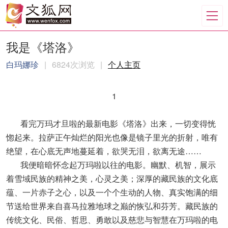
我是《塔洛》
白玛娜珍
|
6824次浏览
|
个人主页
1
看完万玛才旦啦的最新电影《塔洛》出来，一切变得恍
惚起来。拉萨正午灿烂的阳光也像是镜子里光的折射，唯有
绝望，在心底无声地蔓延着，欲哭无泪，欲离无途……
我便暗暗怀念起万玛啦以往的电影。幽默、机智，展示
着雪域民族的精神之美，心灵之美；深厚的藏民族的文化底
蕴、一片赤子之心，以及一个个生动的人物、真实饱满的细
节送给世界来自喜马拉雅地球之巅的恢弘和芬芳。藏民族的
传统文化、民俗、哲思、勇敢以及慈悲与智慧在万玛啦的电