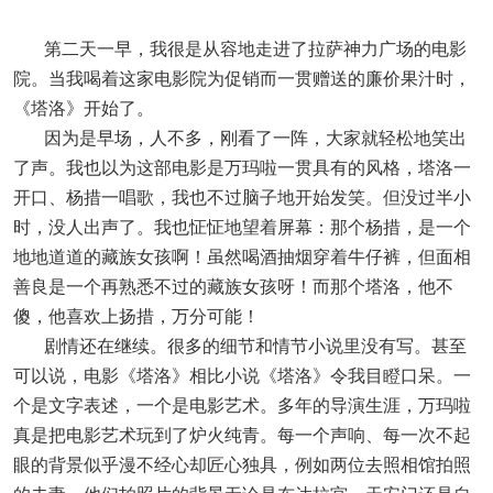
第二天一早，我很是从容地走进了拉萨神力广场的电影
院。当我喝着这家电影院为促销而一贯赠送的廉价果汁时，
《塔洛》开始了。
因为是早场，人不多，刚看了一阵，大家就轻松地笑出
了声。我也以为这部电影是万玛啦一贯具有的风格，塔洛一
开口、杨措一唱歌，我也不过脑子地开始发笑。但没过半小
时，没人出声了。我也怔怔地望着屏幕：那个杨措，是一个
地地道道的藏族女孩啊！虽然喝酒抽烟穿着牛仔裤，但面相
善良是一个再熟悉不过的藏族女孩呀！而那个塔洛，他不
傻，他喜欢上扬措，万分可能！
剧情还在继续。很多的细节和情节小说里没有写。甚至
可以说，电影《塔洛》相比小说《塔洛》令我目瞪口呆。一
个是文字表述，一个是电影艺术。多年的导演生涯，万玛啦
真是把电影艺术玩到了炉火纯青。每一个声响、每一次不起
眼的背景似乎漫不经心却匠心独具，例如两位去照相馆拍照