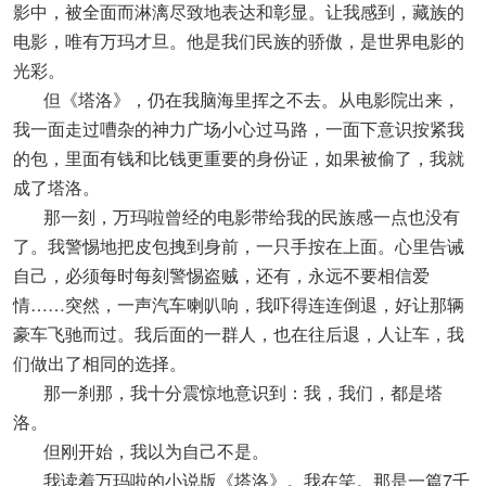
影中，被全面而淋漓尽致地表达和彰显。让我感到，藏族的
电影，唯有万玛才旦。他是我们民族的骄傲，是世界电影的
光彩。
但《塔洛》，仍在我脑海里挥之不去。从电影院出来，
我一面走过嘈杂的神力广场小心过马路，一面下意识按紧我
的包，里面有钱和比钱更重要的身份证，如果被偷了，我就
成了塔洛。
那一刻，万玛啦曾经的电影带给我的民族感一点也没有
了。我警惕地把皮包拽到身前，一只手按在上面。心里告诫
自己，必须每时每刻警惕盗贼，还有，永远不要相信爱
情……突然，一声汽车喇叭响，我吓得连连倒退，好让那辆
豪车飞驰而过。我后面的一群人，也在往后退，人让车，我
们做出了相同的选择。
那一刹那，我十分震惊地意识到：我，我们，都是塔
洛。
但刚开始，我以为自己不是。
我读着万玛啦的小说版《塔洛》。我在笑。那是一篇7千