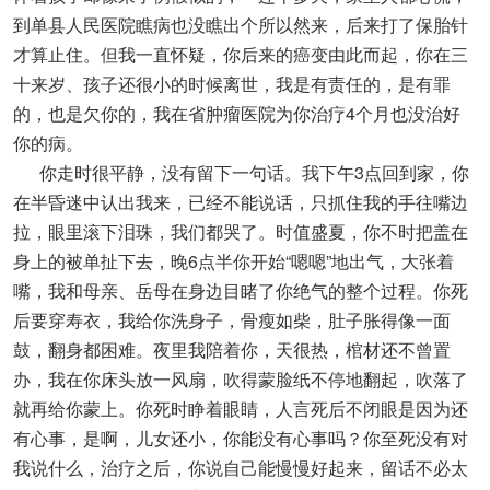
到单县人民医院瞧病也没瞧出个所以然来，后来打了保胎针
才算止住。但我一直怀疑，你后来的癌变由此而起，你在三
十来岁、孩子还很小的时候离世，我是有责任的，是有罪
的，也是欠你的，我在省肿瘤医院为你治疗4个月也没治好
你的病。
你走时很平静，没有留下一句话。我下午3点回到家，你
在半昏迷中认出我来，已经不能说话，只抓住我的手往嘴边
拉，眼里滚下泪珠，我们都哭了。时值盛夏，你不时把盖在
身上的被单扯下去，晚6点半你开始“嗯嗯”地出气，大张着
嘴，我和母亲、岳母在身边目睹了你绝气的整个过程。你死
后要穿寿衣，我给你洗身子，骨瘦如柴，肚子胀得像一面
鼓，翻身都困难。夜里我陪着你，天很热，棺材还不曾置
办，我在你床头放一风扇，吹得蒙脸纸不停地翻起，吹落了
就再给你蒙上。你死时睁着眼睛，人言死后不闭眼是因为还
有心事，是啊，儿女还小，你能没有心事吗？你至死没有对
我说什么，治疗之后，你说自己能慢慢好起来，留话不必太