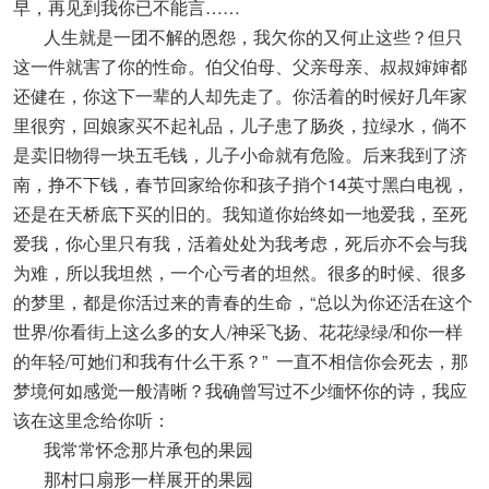
早，再见到我你已不能言……
人生就是一团不解的恩怨，我欠你的又何止这些？但只
这一件就害了你的性命。伯父伯母、父亲母亲、叔叔婶婶都
还健在，你这下一辈的人却先走了。你活着的时候好几年家
里很穷，回娘家买不起礼品，儿子患了肠炎，拉绿水，倘不
是卖旧物得一块五毛钱，儿子小命就有危险。后来我到了济
南，挣不下钱，春节回家给你和孩子捎个14英寸黑白电视，
还是在天桥底下买的旧的。我知道你始终如一地爱我，至死
爱我，你心里只有我，活着处处为我考虑，死后亦不会与我
为难，所以我坦然，一个心亏者的坦然。很多的时候、很多
的梦里，都是你活过来的青春的生命，“总以为你还活在这个
世界/你看街上这么多的女人/神采飞扬、花花绿绿/和你一样
的年轻/可她们和我有什么干系？” 一直不相信你会死去，那
梦境何如感觉一般清晰？我确曾写过不少缅怀你的诗，我应
该在这里念给你听：
我常常怀念那片承包的果园
那村口扇形一样展开的果园