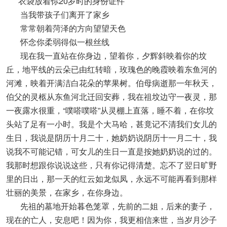
衣袋放着你20岁时的身份证件
当我带孩子们离开了家乡
常常朝着菏泽的方向望望天色
怀念你柔弱得似一根丝线
现在我一直站在你身边，望着你，夕辉斜映着你的坟
丘，地平线的云朵已由红转暗，玫瑰色的晚霞映着东鱼河的
河滩，映着开满洁白花朵的苹果树。伯母病逝那一年秋天，
伯父的灵柩从东鱼河北迁回安葬，我在祖坟边守一夜灵，那
一夜露水很重，“噗嗒噗嗒”从灵棚上直落，睡不着，在你坟
头站了足有一小时。我是个大马哈，甚竟记不清我们女儿的
生日，我说是阴历十月二十，她奶奶说阴历十一月二十，我
说我不可能记错，可女儿的生日一直是按她奶奶说的过的。
我那时想跟你说说这些，只有你记得清楚。忘不了翌日旷野
里的日出，那一天的红云如龙似凤，永远不可能再看到那样
壮丽的美景，在家乡，在你身边。
先祖的墓地开始暮色笼罩，先前的二姐，后来的妻子，
现在的亡人，安息吧！因为你，我更相信来世，当岁月沙子