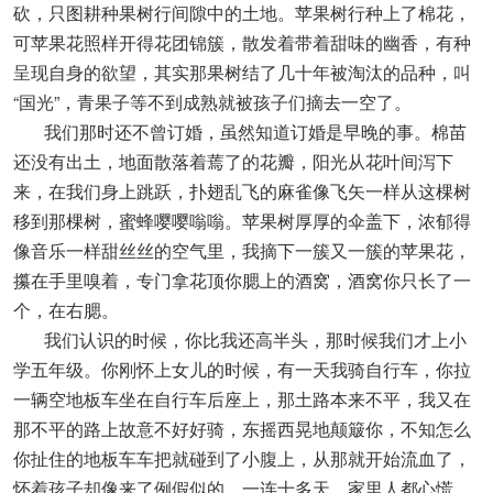
砍，只图耕种果树行间隙中的土地。苹果树行种上了棉花，
可苹果花照样开得花团锦簇，散发着带着甜味的幽香，有种
呈现自身的欲望，其实那果树结了几十年被淘汰的品种，叫
“国光”，青果子等不到成熟就被孩子们摘去一空了。
我们那时还不曾订婚，虽然知道订婚是早晚的事。棉苗
还没有出土，地面散落着蔫了的花瓣，阳光从花叶间泻下
来，在我们身上跳跃，扑翅乱飞的麻雀像飞矢一样从这棵树
移到那棵树，蜜蜂嘤嘤嗡嗡。苹果树厚厚的伞盖下，浓郁得
像音乐一样甜丝丝的空气里，我摘下一簇又一簇的苹果花，
攥在手里嗅着，专门拿花顶你腮上的酒窝，酒窝你只长了一
个，在右腮。
我们认识的时候，你比我还高半头，那时候我们才上小
学五年级。你刚怀上女儿的时候，有一天我骑自行车，你拉
一辆空地板车坐在自行车后座上，那土路本来不平，我又在
那不平的路上故意不好好骑，东摇西晃地颠簸你，不知怎么
你扯住的地板车车把就碰到了小腹上，从那就开始流血了，
怀着孩子却像来了例假似的，一连十多天，家里人都心慌，