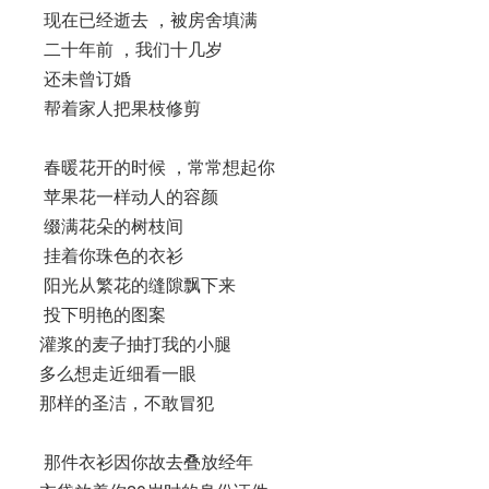
现在已经逝去 ，被房舍填满
二十年前 ，我们十几岁
还未曾订婚
帮着家人把果枝修剪
春暖花开的时候 ，常常想起你
苹果花一样动人的容颜
缀满花朵的树枝间
挂着你珠色的衣衫
阳光从繁花的缝隙飘下来
投下明艳的图案
灌浆的麦子抽打我的小腿
多么想走近细看一眼
那样的圣洁，不敢冒犯
那件衣衫因你故去叠放经年