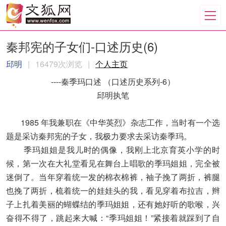
秦邦宪的子女们-口述历史(6)
邱明
|
16479次浏览
|
个人主页
----秦季玛口述 （口述历史系列-6）
邱明执笔
1985 年我兼职在《中华英烈》杂志工作，当时有一个选
题是采访秦邦宪的子女，我极力要求去采访秦季玛。
季玛姐姐是我儿时的偶像，我刚上北京育英小学的时
候，第一次在大礼堂看见在舞台上唱歌的季玛姐姐，完全被
迷倒了。当年穿着统一发的棉衣棉裤，袖子挽了两折，裤腿
也挽了两折，梳着统一的娃娃头的我，看见穿着布拉吉，辫
子上扎着美丽的蝴蝶结的季玛姐姐，还有她好听的歌喉，兴
奋得不得了，跳起来大喊：“季玛姐姐！”紧接着就踩到了自