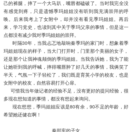
己的裤腿，摔了一个大马趴，嘴唇都磕破了。当时我完全没
有感觉到疼，只是遗憾季玛姐姐没有听到我充满崇拜的呼
唤。后来我考上了女附中，却并没有看见季玛姐姐。再后
来，学习党史，也读到其中关于季玛父亲的事情，但是这一
点都没有减少我对季玛姐姐的崇拜。
时隔30年，当我忐忑地敲响秦季玛的家门时，想象着季
玛姐姐现在的样子，当大门打开时，门里那个美丽的女子，
还是那个让我神魂颠倒的季玛姐姐。当我告诉她，我为了能
让她听到我的呼喊，摔得嘴唇肿了好几天的事情，我俩笑了
半天，气氛一下子轻松了，我们既是育英小学的校友，也是
女附中的校友，自然容易打开心扉。
可惜我当年做记者的经验不足，没有更好的提问经验，很
多现在想知道的事情，都没有想起来询问。
现在想想，季玛姐姐应该是80有余，90不足的年龄，好
希望她还健在啊！
秦邦宪的子女