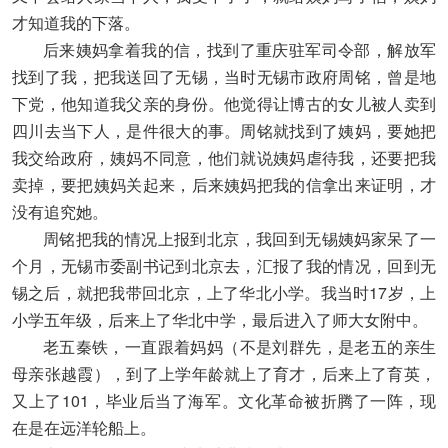
才知道我的下落。
后来姨妈拿着我的信，找到了重庆驻军司令部，解放军
找到了我，把我送回了无锡，当时无锡市政府周铭，曾是地
下党，他知道我父亲的身份。他觉得让博古的女儿被人卖到
四川去当下人，是件很大的事。周铭就找到了姨妈，要她把
我交给政府，姨妈不同意，他们就说姨妈虐待我，还要把我
卖掉，要把姨妈关起来，后来姨妈把我的信拿出来证明，才
没有追究她。
周铭把我的情况上报到北京，我回到无锡姨妈家呆了一
个月，无锡市委副书记到北京去，汇报了我的情况，回到无
锡之后，就把我带回北京，上了华北小学。我当时17岁，上
小学五年级，后来上了华北中学，最后进入了师大女附中。
老五秦铁，一直跟着妈妈（不是刘群先，是老五的亲生
母亲张越霞），到了上学年龄就上了育才，后来上了育英，
又上了101，毕业后当了海军。文化革命被折腾了一阵，现
在是在远洋轮船上。