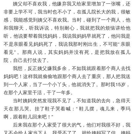
姨父却不喜欢我，他嫌弃我又给家里增加了一张嘴，还
非要上学不可，我当时也不小了，在孤儿院长大的我，很敏
感，我能感觉到姨父不喜欢我。当时，碰到了一个商人，他
和我聊天，听我诉说，特别耐心，我就把我的烦恼讲给他
听，他说要帮着我找妈妈，我说我妈妈早就死了，他问我是
不是亲眼看见妈妈死了，我说我那时刚出生，不可能“ 亲眼
看见” 。那商人说，其实妈妈并没有死，是把我放在孤儿
院，自己去打仗去了。
我想，反正姨父嫌我多余，不如我就跟着那个商人去找
妈妈吧！这样我就偷偷地跟那个商人去了重庆，那人把我送
到一个人家，当了一个小丫头，他就消失了。那时我15岁，
在那个人家里干活，干了一年多。
当时姨妈突然发现我不见了，不知道我的去向，急得天
天在那儿哭。挂了鞋子哭着喊：“ 鞋儿摆，魂儿来，季玛
啊，跟着鞋儿回来吧！”
后来我在那个人家受了很大的气，他们对我很不好，我
又不会给人家当下人，我受不了了，就给姨妈写了信，姨妈