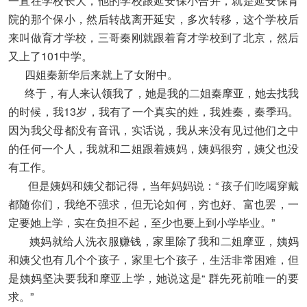
一直在学校长大，他的学校跟延安保小合并，就是延安保育
院的那个保小，然后转战离开延安，多次转移，这个学校后
来叫做育才学校，三哥秦刚就跟着育才学校到了北京，然后
又上了101中学。
四姐秦新华后来就上了女附中。
终于，有人来认领我了，她是我的二姐秦摩亚，她去找我
的时候，我13岁，我有了一个真实的姓，我姓秦，秦季玛。
因为我父母都没有音讯，实话说，我从来没有见过他们之中
的任何一个人，我就和二姐跟着姨妈，姨妈很穷，姨父也没
有工作。
但是姨妈和姨父都记得，当年妈妈说：“ 孩子们吃喝穿戴
都随你们，我绝不强求，但无论如何，穷也好、富也罢，一
定要她上学，实在负担不起，至少也要上到小学毕业。”
姨妈就给人洗衣服赚钱，家里除了我和二姐摩亚，姨妈
和姨父也有几个个孩子，家里七个孩子，生活非常困难，但
是姨妈坚决要我和摩亚上学，她说这是“ 群先死前唯一的要
求。”