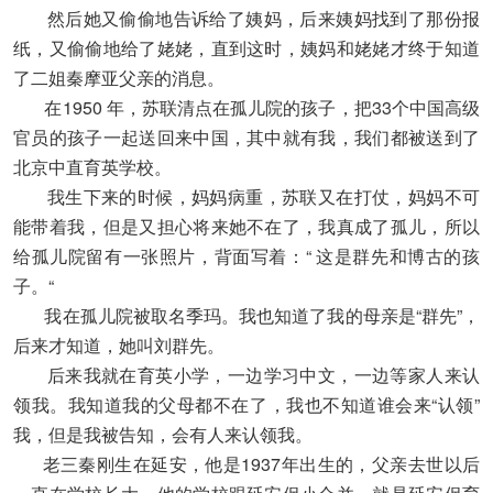
然后她又偷偷地告诉给了姨妈，后来姨妈找到了那份报
纸，又偷偷地给了姥姥，直到这时，姨妈和姥姥才终于知道
了二姐秦摩亚父亲的消息。
在1950 年，苏联清点在孤儿院的孩子，把33个中国高级
官员的孩子一起送回来中国，其中就有我，我们都被送到了
北京中直育英学校。
我生下来的时候，妈妈病重，苏联又在打仗，妈妈不可
能带着我，但是又担心将来她不在了，我真成了孤儿，所以
给孤儿院留有一张照片，背面写着：“ 这是群先和博古的孩
子。“
我在孤儿院被取名季玛。我也知道了我的母亲是“群先”，
后来才知道，她叫刘群先。
后来我就在育英小学，一边学习中文，一边等家人来认
领我。我知道我的父母都不在了，我也不知道谁会来“认领”
我，但是我被告知，会有人来认领我。
老三秦刚生在延安，他是1937年出生的，父亲去世以后