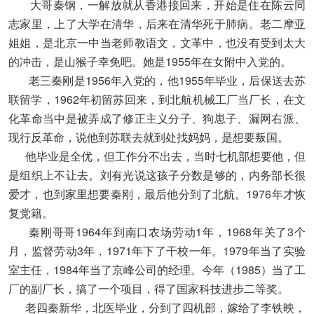
大哥秦钢，一解放就从香港接回来，开始是住在陈云同
志家里，上了大学在清华，后来在清华死于肺病。老二摩亚
姐姐，是北京一中当老师教语文，文革中，也没有受到太大
的冲击，是山猴子幸免吧。她是1955年在女附中入党的。
老三秦刚是1956年入党的，他1955年毕业，后保送去苏
联留学，1962年初留苏回来，到北航机械工厂当厂长，在文
化革命当中是被弄成了修正主义分子、狗崽子、漏网右派、
现行反革命，说他到苏联去就到处找妈妈，是想要叛国。
他毕业是全优，但工作分不出去，当时七机部想要他，但
是组织上不让去。刘有光说这孩子分数是够的，内务部长很
爱才，也到家里想要秦刚，最后他分到了北航。1976年才恢
复党籍。
秦刚哥哥1964年到南口农场劳动1年，1968年关了3个
月，监督劳动3年，1971年下了干校一年。1979年当了实验
室主任，1984年当了京峰公司的经理。今年（1985）当了工
厂的副厂长，搞了一个项目，得了国家科技进步二等奖。
老四秦新华，北医毕业，分到了四机部，嫁给了李铁映，