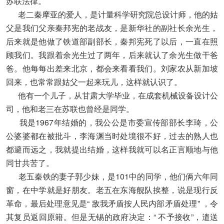
苏联法律。
老二秦摩亚的爱人，是计量科学研究院总设计师，他的姑
父是我们父亲秦邦宪的老战友，是新华社的副社长余光生，
后来就是他做了铁道部副部长，秦邦宪死了以后，一直在照
顾我们。我跟着余光生过了两年，后来就认了余光生做干爸
爸。他每每出差来北京，都会来看看我们。刘家农从新加坡
回来，也常常跟姑父一起来玩儿，这样就认识了。
他有一个儿子，从甘肃大学毕业，在成套机械设备设计公
司，他和老三在苏联也曾经是同学。
我是1967年结婚的，我公公是市委宣传部部长李琦，公
公婆婆都在被批斗，李海渊当时处境很不好，过去的熟人也
都避而远之，我就提出结婚，这样我就可以名正言顺地与他
同甘共苦了。
老五秦铁的妻子郭少妹，是101中的同学，他们俩六年同
窗，在中学就是好朋友。老五在东海舰队挨整，说是现行反
革命，最后处理意见是“ 敌我矛盾按人民内部矛盾处理” ，令
其复员返回原籍。但是无锡的政府决定：“ 不予接收”，遣送