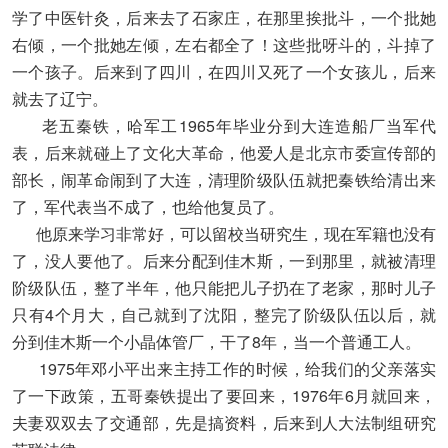
学了中医针灸，后来去了石家庄，在那里挨批斗，一个批她
右倾，一个批她左倾，左右都全了！这些批呀斗的，斗掉了
一个孩子。后来到了四川，在四川又死了一个女孩儿，后来
就去了辽宁。
老五秦铁，哈军工1965年毕业分到大连造船厂当军代
表，后来就碰上了文化大革命，他爱人是北京市委宣传部的
部长，闹革命闹到了大连，清理阶级队伍就把秦铁给清出来
了，军代表当不成了，也给他复员了。
他原来学习非常好，可以留校当研究生，现在军籍也没有
了，没人要他了。后来分配到佳木斯，一到那里，就被清理
阶级队伍，整了半年，他只能把儿子扔在了老家，那时儿子
只有4个月大，自己就到了沈阳，整完了阶级队伍以后，就
分到佳木斯一个小晶体管厂，干了8年，当一个普通工人。
1975年邓小平出来主持工作的时候，给我们的父亲落实
了一下政策，五哥秦铁提出了要回来，1976年6月就回来，
夫妻双双去了交通部，先是搞资料，后来到人大法制组研究