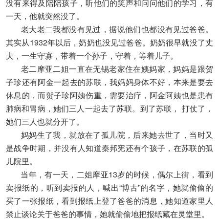
没有来得及陪陪孩子，听他们的笑声和问问他们的学习，有
一天，他就突然没了。
老大老二我都没有见过，据说他们也都没有见过爸爸。
其实从1932年以后，奶奶也没见过爸爸。奶奶很早就没了丈
夫，一生守寡，带着一个孙子，守着，等着儿子。
老二摩亚二姐一直在无锡老家住在姨妈家，妈妈是跟贺
子珍还有阿金一起去的苏联，我妈妈身体不好，本来是要去
休息的，而贺子珍阿姨伤重，需要治疗，阿金阿姨也是患有
肺病和胃病，她们三人一起去了苏联。到了苏联， 打仗了，
她们三人也就分开了。
妈妈生了我，就放在了孤儿院，后来她去世了，当时又
是战争时期，并没有人知道秦邦宪还有个孩子，在苏联的孤
儿院里。
当年，有一天，二姐摩亚13岁的时候，偶尔上街，看到
卖报纸的，听到卖报的人，喊出“博古”的名字，她就偷偷的
买了一张报纸，看到报纸上登了爸爸的消息，她知道家里人
禁止谈论关于爸爸的事情，她就偷偷地把报纸藏在灵堂里。