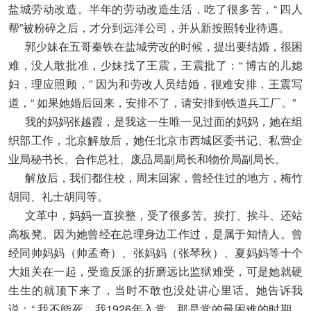
盐城劳动改造。半年的劳动改造生活，吃了很多苦，“ 四人
帮”被粉碎之后，才分到远洋公司，并从新按照转业待遇。
郭少妹在五哥秦铁在盐城劳改的时候，提出要结婚，很困
难，没人敢批准，少妹找了王震，王震批了：“ 博古的儿媳
妇，理应照顾，” 因为和劳改人员结婚，很难安排，王震写
道，“ 如果她婚后回来，安排不了，请安排到铁道兵工厂。”
我的妈妈张越霞，是我这一生唯一见过面的妈妈，她在组
织部工作，北京解放后，她任北京市西城区委书记、私营企
业局秘书长、合作总社、废品局副局长和物价局副局长。
解放后，我们都住校，周末回家，曾经住过的地方，梅竹
胡同、礼士胡同等。
文革中，妈妈一直挨整，受了很多苦。挨打、挨斗、还站
高板凳。因为她曾经在总理身边工作过，是属于知情人。曾
经同帅妈妈（帅孟奇）、张妈妈（张琴秋）、夏妈妈等十个
大姐关在一起，受造反派的折磨远比监狱难受，可是她就硬
生生的就顶下来了，当时不敢也没处讲心里话。她告诉我
说：“ 我不能死，我1926年入党，那是党的最困难的时期，