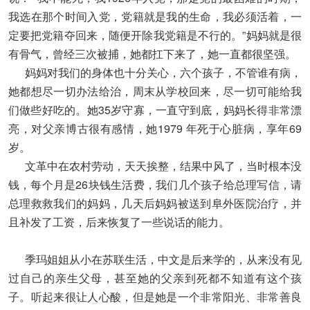
我选在那个时间入党，党籍就是我的生命，我必须活着，一
定要把党籍夺回来，随便开除我党籍是不行的。”妈妈就是很
有骨气，曾经三次被捕，她都扛下来了，她一直都很坚强。
妈妈对我们的身体也十分关心，六个孩子，不管谁有病，
她都想尽一切办法给治，周末从学校回来，尽一切可能给我
们做些好吃的。她35岁守寡，一直守到底，妈妈长得非常漂
亮，对父亲博古很有感情，她1979 年死于心脏病，享年69
岁。
文革中在农村劳动，天天挨整，结果中风了，当时根本没
钱，每个月是26块钱生活费，我们几个孩子给总理写信，请
总理救救我们的妈妈，几天后妈妈被送到阜外医院治疗，并
且补发了工资，后来恢复了一些说话的能力。
季玛姐姐从小在苏联生活，中文是后来学的，从来没有见
过自己的亲生父母，甚至她的父亲到死都不知道有这个孩
子。听起来很让人心酸，但是她是一个非常阳光、非常善良