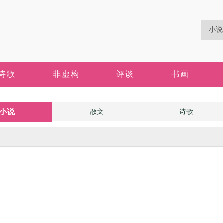
诗歌
非虚构
评谈
书画
小说
散文
诗歌