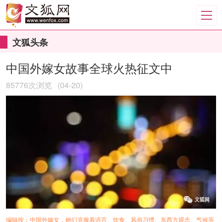
文狐头条
中国外嫁女故事全球火热征文中
85776次浏览
(04-20)
编辑按：
中国外嫁女，
她们克服着语言、饮食、风俗习惯、东西方观念、气候等