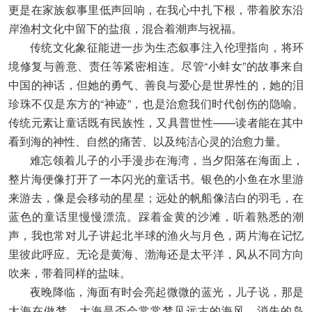
更是在家族叙事里低声回响，在我心中扎下根，带着胶东沿
岸渔村文化中留下的盐痕，混合着潮声与祝福。
传统文化象征能进一步为生态叙事注入伦理指向，将环
境修复与善意、责任等紧密相连。尽管“小蚌女”的故事来自
中国的神话，但她的勇气、善良与爱心是世界性的，她的泪
珍珠不仅是东方的“神迹”，也是治愈我们时代创伤的隐喻。
传统元素让童话既有民族性，又具普世性——读者能在其中
看到海的神性、自然的痛苦、以及纯洁心灵的治愈力量。
难忘领着儿子的小手漫步在海湾，当夕阳落在海面上，
整片海便像打开了一本闪光的童话书。银色的小鱼在水里游
来游去，像是会移动的星星；远处的帆船像洁白的羽毛，在
蓝色的童话里慢慢漂流。踩着金黄的沙滩，听着熟悉的潮
声，我也常对儿子讲起北半球的渔火与月色，两片海在记忆
里彼此呼应。无论是黄海、渤海还是太平洋，风从不同方向
吹来，带着同样的盐味。
夜晚降临，海面有时会亮起微微的蓝光，儿子说，那是
大海在做梦。大海是否会常常梦见远古的海风、消失的岛