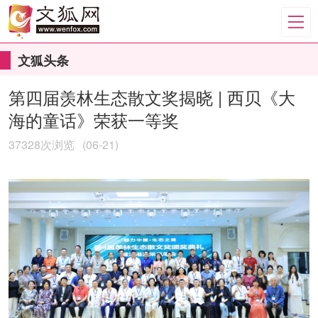
文狐头条
第四届羡林生态散文奖揭晓 | 西贝《大
海的童话》荣获一等奖
37328次浏览
(06-21)