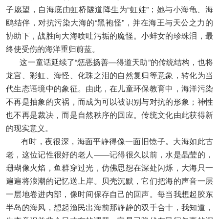
子愿望，自海底由虹桥隧道降生为“虹娃”；她与小海龟、海
鸥结伴，对抗污染大海的“黑袍怪”，并在海王与天公之力的
协助下，战胜向大海喷吐污垢的魔怪。小蚌女的珍珠泪，最
终使受伤的海洋重归蔚蓝。
这一童话延续了“惩恶扬善—得道天助”的传统结构，也将
龙宫、彩虹、海怪、化珠之泪的自然复归等意象，转化为当
代生态语境中的象征。由此，在儿童环保教育中，海洋污染
不再是抽象的灾祸，而成为可以被识别与对抗的形象；神性
也不再是裁决，而是自然秩序的回应。传统文化由此获得新
的现实意义。
有时，夜很深，海面平静得像一面旧镜子。大海如此古
老，这位记性很好的老人——记得很久以前，水是晶莹的，
珊瑚像火焰，鱼群穿过光，仿佛思想在深处闪烁，大海只一
遍遍将浪潮的记忆送上岸。贝壳沉默，它们把海的声音一层
一层地卷进内部，像时间保存自己的回声。每当我想起胶东
半岛的海风，想起渔民出海前那静静的双手合十，我知道，