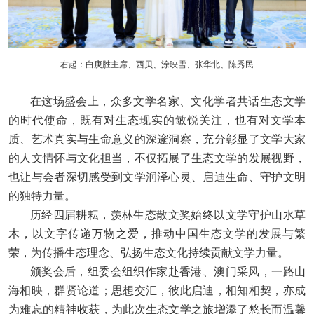
右起：白庚胜主席、西贝、涂映雪、张华北、陈秀民
在这场盛会上，众多文学名家、文化学者共话生态文学
的时代使命，既有对生态现实的敏锐关注，也有对文学本
质、艺术真实与生命意义的深邃洞察，充分彰显了文学大家
的人文情怀与文化担当，不仅拓展了生态文学的发展视野，
也让与会者深切感受到文学润泽心灵、启迪生命、守护文明
的独特力量。
历经四届耕耘，羡林生态散文奖始终以文学守护山水草
木，以文字传递万物之爱，推动中国生态文学的发展与繁
荣，为传播生态理念、弘扬生态文化持续贡献文学力量。
颁奖会后，组委会组织作家赴香港、澳门采风，一路山
海相映，群贤论道；思想交汇，彼此启迪，相知相契，亦成
为难忘的精神收获，为此次生态文学之旅增添了悠长而温馨