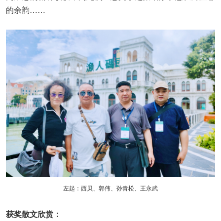
的余韵……
左起：西贝、郭伟、孙青松、王永武
获奖散文欣赏：