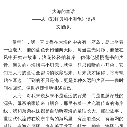
大海的童话
——从《彩虹贝和小海龟》谈起
文|西贝
童年时，我一直觉得在大海的中央有一座岛，岛上坐着
一位老人，他的蓝色长袍铺向天际。每当星光闪烁，他便在
风中开始讲故事，浪花轻轻拍着岸，仿佛他慢慢翻书的声
音。海边的小海螺与小贝壳，就像一只只倾听的小耳朵，它
们把大海的童话全都悄悄收藏起来。后来我才懂得，将海螺
贴在耳边，听到的不只是海，更是某种久远的声音——像时
间在回忆、像世界缓慢地讲述自己。
大海，对我来说从来不是遥远的背景，而是血脉深处的
源头。母亲的家族来自烟台，那里有着一片充满传奇的海岸
线，我和弟弟妹妹都是自幼听着海的童话长大。那些故事，
世世代代流传在胶东半岛的海风里，有渔歌渔火，有渔网的
咸味，有海市蜃楼，也有关于龙王、蚌女、神仙、海怪与风