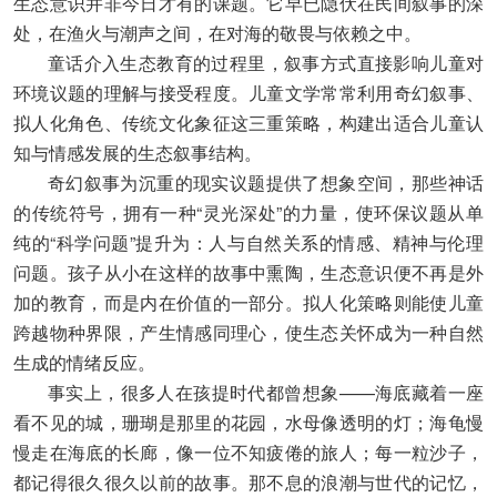
生态意识并非今日才有的课题。它早已隐伏在民间叙事的深
处，在渔火与潮声之间，在对海的敬畏与依赖之中。
童话介入生态教育的过程里，叙事方式直接影响儿童对
环境议题的理解与接受程度。儿童文学常常利用奇幻叙事、
拟人化角色、传统文化象征这三重策略，构建出适合儿童认
知与情感发展的生态叙事结构。
奇幻叙事为沉重的现实议题提供了想象空间，那些神话
的传统符号，拥有一种“灵光深处”的力量，使环保议题从单
纯的“科学问题”提升为：人与自然关系的情感、精神与伦理
问题。孩子从小在这样的故事中熏陶，生态意识便不再是外
加的教育，而是内在价值的一部分。拟人化策略则能使儿童
跨越物种界限，产生情感同理心，使生态关怀成为一种自然
生成的情绪反应。
事实上，很多人在孩提时代都曾想象——海底藏着一座
看不见的城，珊瑚是那里的花园，水母像透明的灯；海龟慢
慢走在海底的长廊，像一位不知疲倦的旅人；每一粒沙子，
都记得很久很久以前的故事。那不息的浪潮与世代的记忆，