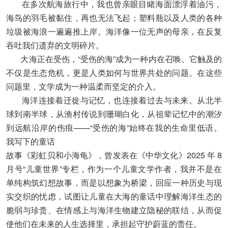
在多次航海旅行中，我也曾亲眼目睹海面漂浮着油污，
海鸟的羽毛被黏住，再也无法飞起；塑料瓶以及人类的各种
垃圾被海浪一遍遍推上岸。海洋像一位无声的母亲，在反复
吞吐我们遗弃的文明碎片。
大海正在受伤，“受伤的海”成为一种内在召唤。它触及的
不仅是生态危机，更是人类如何与世界共处的问题。在这些
问题里，文学成为一种温柔而坚定的介入。
海洋连接着迁徙与记忆，也连接着过去与未来。从北半
球到南半球，从渔村传说到珊瑚白化，从祖辈记忆中的潮汐
到远航沿岸的伤痕——“受伤的海”始终在我的生命里低语。
我写下的童话
故事《彩虹贝和小海龟》，曾发表在《中华文化》2025 年 8
月号“儿童世界”专栏，作为一个儿童文学作者，我并不是在
单纯构筑幻想故事，而是以想象为桥梁，回应一种历史与现
实交织的忧虑，试图让儿童在大海的童话中理解海洋生态的
脆弱与珍贵、在情感上与海洋生物建立隐秘的联结，从而促
使他们在未来的人生选择里，承担起守护蔚蓝的责任。