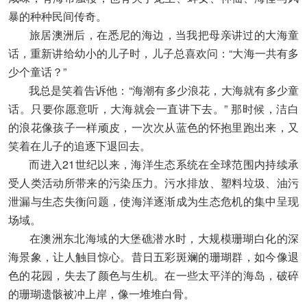
暴的种种民间传奇。
旅居澳洲后，在悉尼的海边，当我把母亲讲过的大海童
话，重新讲给幼小的儿子时，儿子总喜欢问：“大海一共有多
少个童话？”
我总是笑着告诉他：“海潮有多少浪花，大海就有多少童
话。只要你愿意听，大海就会一直讲下去。” 那时候，洁白
的浪花像孩子一样顽皮，一次次从蓝色的怀抱里跑出来，又
笑着在儿子的追逐下退回去。
而进入21世纪以来，海洋生态系统在全球范围内持续承
受人类活动所带来的污染压力。污水排放、塑料垃圾、油污
泄漏与生态失衡问题，使海洋逐渐成为生态危机的集中呈现
场域。
在澳洲东北海域的大堡礁潜水时，大规模珊瑚白化的深
海景象，让人触目惊心。昔日五彩斑斓的珊瑚群，如今像退
色的花园，失去了颜色与生机。在一些太平洋的海岛，破碎
的珊瑚遗骸被冲上岸，像一堆堆白骨。