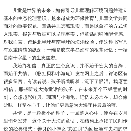
儿童是世界的未来，如何引导儿童理解环境问题并建立
基本的生态伦理意识，越来越成为环保教育与儿童文学共同
面对的重要议题。童话并非远离现实，而是以象征的方式切
入现实。报告与数据可以呈现事实，但童话能够唤醒情感。
对我而言，跨越北半球与南半球的海洋经验，使这种书写具
有双重情感的纵深：一端是胶东半岛渔村的祖辈记忆；一端
是南十字星下的生态焦虑。
我始终相信，真正的生态意识，并不始于宏大的言辞，
而始于共情。《彩虹贝和小海龟》发在网上之后，评论区有
很多留言，有读者说：孩子听着听着，流下了眼泪。我愿意
相信，那些听过大海童话的孩子，在未来某个不经意的时
刻，会想起彩虹贝、珊瑚与小海龟。记忆未必常在，却会像
盐味一样留在心里，让他们更愿意为大海守住最后的蓝。
共情，是一粒极小的种子，一旦落入心中，便会在岁月
里悄然发芽。这个关于大海的童话，在结构上承续了民间传
说的经典模式：善良的小蚌女“彩虹贝”为回应渔村夫妇的求