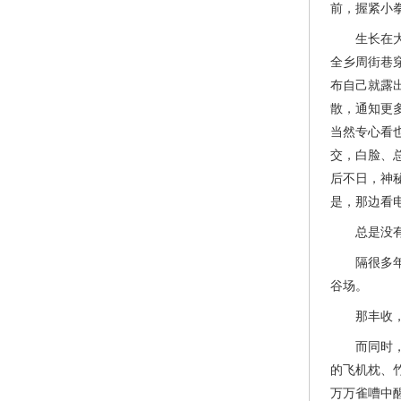
前，握紧小
生长在大埕
全乡周街巷
布自己就露
散，通知更
当然专心看
交，白脸、
后不日，神
是，那边看
总是没有拍
隔很多年后
谷场。
那丰收，那
而同时，一
的飞机枕、
万万雀嘈中