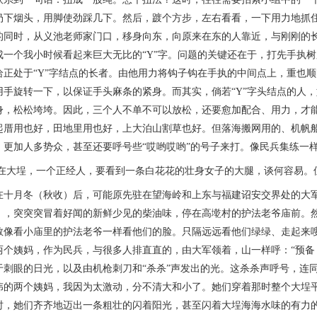
扔下烟头，用脚使劲踩几下。然后，踱个方步，左右看看，一下用力地抓
的同时，从义池老师家门口，移身向东，向原来在东的人靠近，与刚刚的
成一个我小时候看起来巨大无比的“Y”字。问题的关键还在于，打先手执
给正处于“Y”字结点的长者。由他用力将钩子钩在手执的中间点上，重也顺
用手旋转一下，以保证手头麻条的紧身。而其实，倘若“Y”字头结点的人
身，松松垮垮。因此，三个人不单不可以放松，还要愈加配合、用力，才
起厝用也好，田地里用也好，上大泊山割草也好。但落海搬网用的、机帆
、更加人多势众，甚至还要呼号些“哎哟哎哟”的号子来打。像民兵集练一
埕，一个正经人，要看到一条白花花的壮身女子的大腿，谈何容易。但
月冬（秋收）后，可能原先驻在望海岭和上东与福建诏安交界处的大军
），突突突冒着好闻的新鲜少见的柴油味，停在高墘村的护法老爷庙前。
敢像看小庙里的护法老爷一样看他们的脸。只隔远远看他们绿绿、走起来
两个姨妈，作为民兵，与很多人排直直的，由大军领着，山一样呼：“预备
于刺眼的日光，以及由机枪刺刀和“杀杀”声发出的光。这杀杀声呼号，连
伟的两个姨妈，我因为太激动，分不清大和小了。她们穿着那时整个大埕
时，她们齐齐地迈出一条粗壮的闪着阳光，甚至闪着大埕海海水味的有力