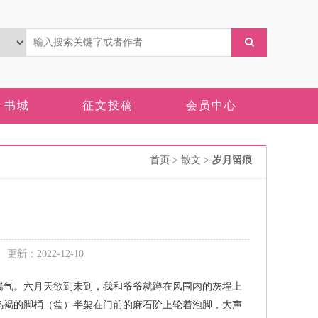
书城
征文投稿
会员中心
首页
> 散文 >
岁月留痕
新：2022-12-10
气。六月天欲到未到，我和爷爷就蹲在风围内的灰埕上
乌褐的脚桶（盆）半架在门前的麻石阶上轮着泡脚，大声