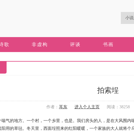
诗歌
非虚构
评谈
书画
拍索埕
作者：
耳东
进入个人主页
阅读：38258 更
气的地方。一个村，一个乡里，也是。我们房头的人，是在大风围内喘
遮阳用的草毡。冬天里，西面埕照来的红阳暖暖，一个家族的大人就将个