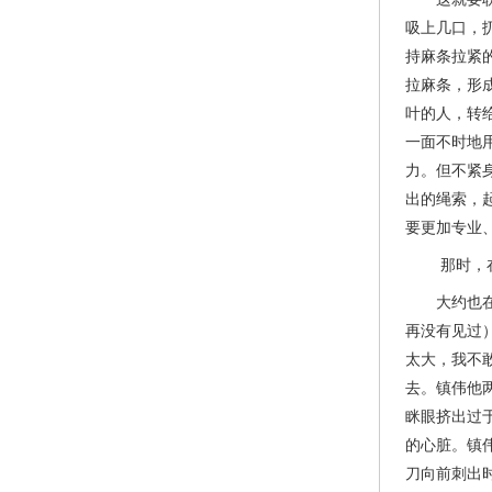
吸上几口，
持麻条拉紧
拉麻条，形
叶的人，转
一面不时地
力。但不紧
出的绳索，
要更加专业
那时，在大
大约也在十
再没有见过
太大，我不
去。镇伟他
眯眼挤出过
的心脏。镇
刀向前刺出