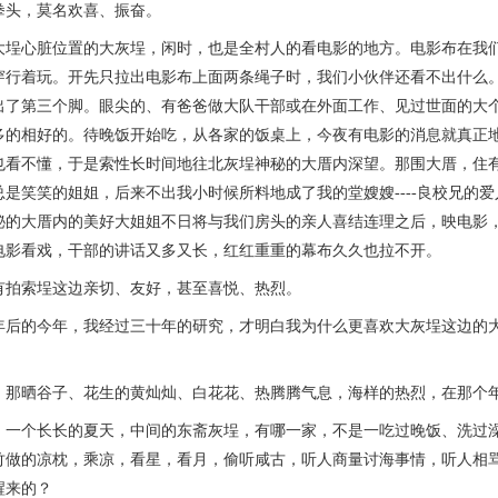
拳头，莫名欢喜、振奋。
心脏位置的大灰埕，闲时，也是全村人的看电影的地方。电影布在我们
穿行着玩。开先只拉出电影布上面两条绳子时，我们小伙伴还看不出什么
出了第三个脚。眼尖的、有爸爸做大队干部或在外面工作、见过世面的大
多的相好的。待晚饭开始吃，从各家的饭桌上，今夜有电影的消息就真正
也看不懂，于是索性长时间地往北灰埕神秘的大厝内深望。那围大厝，住
总是笑笑的姐姐，后来不出我小时候所料地成了我的堂嫂嫂----良校兄的
秘的大厝内的美好大姐姐不日将与我们房头的亲人喜结连理之后，映电影，就
电影看戏，干部的讲话又多又长，红红重重的幕布久久也拉不开。
索埕这边亲切、友好，甚至喜悦、热烈。
的今年，我经过三十年的研究，才明白我为什么更喜欢大灰埕这边的大
晒谷子、花生的黄灿灿、白花花、热腾腾气息，海样的热烈，在那个年
个长长的夏天，中间的东斋灰埕，有哪一家，不是一吃过晚饭、洗过澡
竹做的凉枕，乘凉，看星，看月，偷听咸古，听人商量讨海事情，听人相
醒来的？