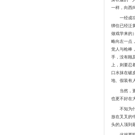
一样，向西
一经成功逃
绑住已经泛
做戏学来的
略向左一点
觉人与枪棒
手，没有顾
上，则要忍
口水抹在破
地、假装有
当然，更加
也更不好在
不知为什么
放在叉叉的
头的人顶到
这就要联系