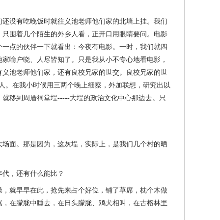
还没有吃晚饭时就往义池老师他们家的北墙上挂。我们
。只围着几个陌生的外乡人看，正开口用眼睛要问。电影
个一点的伙伴一下就看出：今夜有电影。一时，我们就四
地家喻户晓、人尽皆知了。只是我从小不专心地看电影，
有义池老师他们家，还有良校兄家的世交。良校兄家的世
爱人。在我小时候用三两个晚上细察，外加联想，研究出以
移到周厝祠堂埕-----大埕的政治文化中心那边去。只
场面。那是因为，这灰埕，实际上，是我们几个村的晒
代，还有什么能比？
，就早早在此，抢先来占个好位，铺了草席，枕个木做
骂，在朦胧中睡去，在日头朦胧、鸡犬相叫，在古榕林里