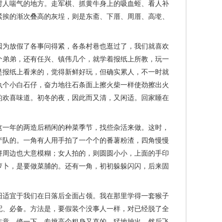
村人喘气的地方。走军棋、抓黄牛身上的吸血蛭、看人补
紧挨的渐次叠高的灰埕，则是东斋、下厝、周厝、高墘、
为放假了各事问得紧，各条村巷也逛过了，我们就喜欢
个弟弟，还有任兴、镇伟几个，就学着报纸上所教，玩一
是报纸上看来的，觉得新鲜好玩，但确实累人，不一时就
执个小白石仔，奋力地往石条面上擦火柴一样使劲擦出火
的欢喜味道。初冬的夜，因此而又清，又闲适。回家睡在
一年的两造后稍闲的种菜季节，找些杂活来做。这时，
产队的。一角有人用手拍了一个个的番薯粉渣，四角慢慢
饼周边也大意模糊；女人拍的，则圆圆小小，上面的手印
萝卜，是要做菜脯的。还有一角，初初躲躲闪闪，后来固
适宜于我们在日落后全面占领。我在那里学得一套猴子
配、必备。方法是，要假装个没事人一样，对已经脱了全
注意，倏一下，专挑高个粗身又直的，猛地抽出，然后飞