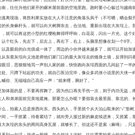
向南，往任兴他们家开的碾米屋前面的空地里跑。跑时要小心躲过与越南
离现场，将胜利果实放在大人不注意的角落头风干（不可晒，晒会裂开
黄的长身麻杆头，就可以向大树脚东去，合法地、重新出现在大灰埕上。
），就可以将这把小型的红缨枪舞得呼呼响，白花花，闪出一片光。这个
，认个红头，先左下，后左上，再右下，右上，头脑里想像在划一个8字
，以及眼前的白光俱成一体了，周边的小伙伴越来越多了，就可以开始加
及从东斋灰埕向义池老师他们家门口的最大灰埕去的矮身土墙，反弹到闪
着眼泪，恶狠狠地骂一声别人家的娘，快快跑向灰埕西面的几间起了一半的
皮处。只蹲下站起的功夫，就自己医治完毕，像众多武侠小说里的大侠一
人喊你、无端端自己高应一声：“就来哩，屙好了。”
体面的是，不要再挥舞了。因为伤口再失手伤一次，则于内功无益，疼
大人和弟弟面前完美地遮掩。那要怎么办呢？要假装去最里面、靠北的、
，拍索人总是座西向东。西头的人，手里抓个从大泊山取来的“√”形树
中间，一手抓紧，待卷紧结了，就向旁人接过新的麻皮续进来，又抓紧，
最大灰埕的东头的两间高身瓦屋，就够长了。但这还不是索（麻绳），只
到一句话：扭成一股绳。怎个扭法？这时，往往需要拍索小组中的一个