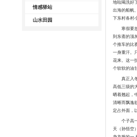
地吆喝洗好
情感驿站
出海的船帆
下东村各村
山水田园
寒假要放没
到东斋的顶
个推车的比
一身重汗。
花来。这一
个软软的油
真正入冬深
高低三级的
晒着翘起，
清晰而飘逸
定占外面，
个子高一点
天（孙悟空
身衣服的一