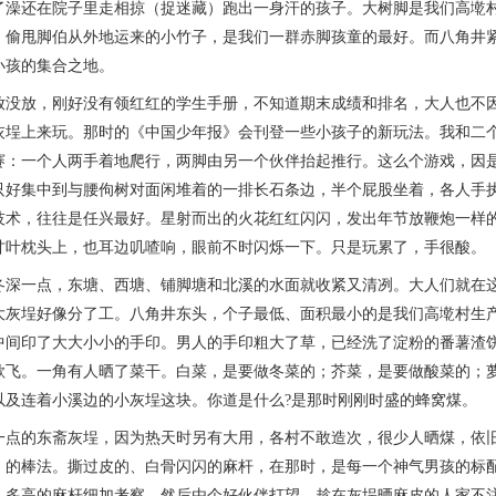
了澡还在院子里走相掠（捉迷藏）跑出一身汗的孩子。大树脚是我们高墘
、偷甩脚伯从外地运来的小竹子，是我们一群赤脚孩童的最好。而八角井
小孩的集合之地。
放，刚好没有领红红的学生手册，不知道期末成绩和排名，大人也不因
灰埕上来玩。那时的《中国少年报》会刊登一些小孩子的新玩法。我和二
赛：一个人两手着地爬行，两脚由另一个伙伴抬起推行。这么个游戏，因
只好集中到与腰佝树对面闲堆着的一排长石条边，半个屁股坐着，各人手
技术，往往是任兴最好。星射而出的火花红红闪闪，发出年节放鞭炮一样
甘叶枕头上，也耳边叽喳响，眼前不时闪烁一下。只是玩累了，手很酸。
一点，东塘、西塘、铺脚塘和北溪的水面就收紧又清冽。大人们就在这
大灰埕好像分了工。八角井东头，个子最低、面积最小的是我们高墘村生
中间印了大大小小的手印。男人的手印粗大了草，已经洗了淀粉的番薯渣
欲飞。一角有人晒了菜干。白菜，是要做冬菜的；芥菜，是要做酸菜的；
以及连着小溪边的小灰埕这块。你道是什么?是那时刚刚时盛的蜂窝煤。
的东斋灰埕，因为热天时另有大用，各村不敢造次，很少人晒煤，依旧
）的棒法。撕过皮的、白骨闪闪的麻杆，在那时，是每一个神气男孩的标
人多高的麻杆细加考察，然后由个好伙伴打望，趁在灰埕晒麻皮的人家不