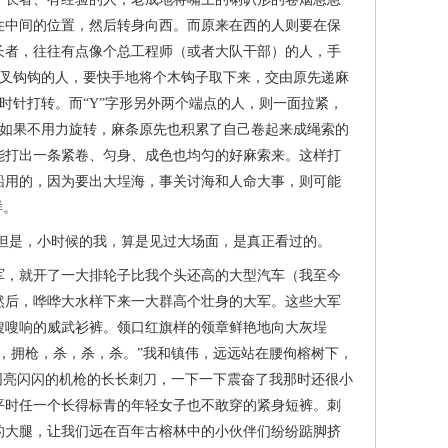
住中间的位置，然后转身向西。而原来在西的人则要在保
长者，往往有点像个总工程师（或者大队干部）的人，手
树叉钩钩的人，要快手地将个木钩子取下来，交由原先递麻
时针打转。而“Y”字形另外两个端点的人，则一面拉紧，
，如果不用力旋转，麻条原先也积累了自己卷起来成绳索的
能打出一条紧卷、匀身、成色也均匀的好麻索来。这样打
船用的，因为要出大埕海，事关讨海和人命大事，则可能
样。
是，小时候的我，算是见过大场面，是真正看过的。
，就开了一大排轮子比我个头还高的大型汽车（我至今
然后，哗哗大水样下来一大群高个壮身的大军。这些大军
嗖嗖响的威武衫裤。领口红旗样的领章鲜艳地向大灰埕
，拥枪，杀，杀，杀。”我和镇伟，远远站在腰佝榕树下，
同亮闪闪的机枪的长长刺刀，一下一下震奋了我那时还很小
平时任一个长得标青的年轻女子也不敢穿的紧身短裤。刺
的大腿，让我们远在百年古榕林中的小伙伴们纷纷踮脚挤