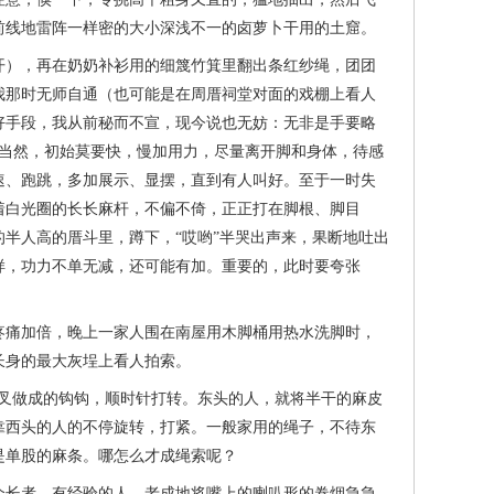
前线地雷阵一样密的大小深浅不一的卤萝卜干用的土窟。
），再在奶奶补衫用的细篾竹箕里翻出条红纱绳，团团
我那时无师自通（也可能是在周厝祠堂对面的戏棚上看人
好手段，我从前秘而不宣，现今说也无妨：无非是手要略
。当然，初始莫要快，慢加用力，尽量离开脚和身体，待感
速、跑跳，多加展示、显摆，直到有人叫好。至于一时失
着白光圈的长长麻杆，不偏不倚，正正打在脚根、脚目
半人高的厝斗里，蹲下，“哎哟”半哭出声来，果断地吐出
样，功力不单无减，还可能有加。重要的，此时要夸张
痛加倍，晚上一家人围在南屋用木脚桶用热水洗脚时，
长身的最大灰埕上看人拍索。
叉做成的钩钩，顺时针打转。东头的人，就将半干的麻皮
靠西头的人的不停旋转，打紧。一般家用的绳子，不待东
是单股的麻条。哪怎么才成绳索呢？
长者、有经验的人，老成地将嘴上的喇叭形的卷烟急急