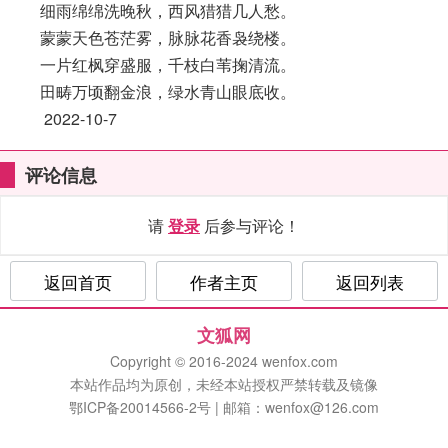
细雨绵绵洗晚秋，西风猎猎几人愁。
蒙蒙天色苍茫雾，脉脉花香袅绕楼。
一片红枫穿盛服，千枝白苇掬清流。
田畴万顷翻金浪，绿水青山眼底收。
2022-10-7
评论信息
请
登录
后参与评论！
返回首页
作者主页
返回列表
文狐网
Copyright © 2016-2024 wenfox.com
本站作品均为原创，未经本站授权严禁转载及镜像
鄂ICP备20014566-2号 | 邮箱：wenfox@126.com