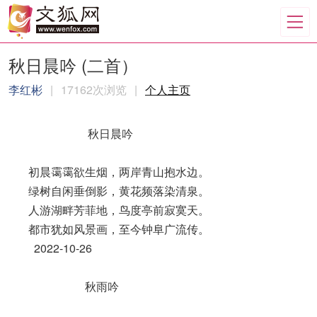
秋日晨吟 (二首）
李红彬
|
17162次浏览
|
个人主页
秋日晨吟
初晨霭霭欲生烟，两岸青山抱水边。
绿树自闲垂倒影，黄花频落染清泉。
人游湖畔芳菲地，鸟度亭前寂寞天。
都市犹如风景画，至今钟阜广流传。
2022-10-26
秋雨吟