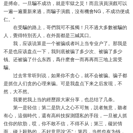
是搏命。一旦騙不成功，就是牢獄之災！而且演員演戲可以
一遍一遍重新來過，而騙子演戲，沒有機會NG，不成功便成
仁。”
在受騙的路上，哥們我可不孤獨！只不過大多數被騙的
人，覺得特別丟人，在外面都是三緘其口。
我，应该说算是一个被骗或者叫上当专业户了。那我是
不是也应该盘点一下，我到底被骗了多少次、被骗了多少
钱、还被骗了什么东西，爲什麽會一而再再而三地上當受
騙。
过去常常听到说，如果你不贪心，就不会被骗。骗子都
是抓住人们贪的心理来骗。可是我盘点下来之后发现，不
然，大不然。
我要把我上当的經歷跟大家分享，也总结了几条。
第一是轻信；第二是防人之心不可無，説者無意，聽者
有心，這個時代，還有高科技探測隱私的手段，一旦被人抓
住你的软肋，哎，你不敢不信，不得不从；第三，礙於情
面，碰上殺熟的，不好意思說“不”；第四，当然也有为钱，