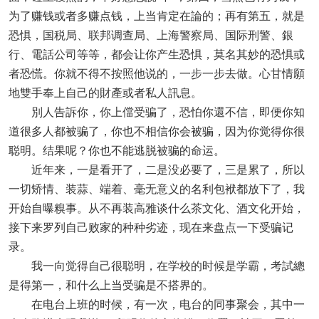
为了赚钱或者多赚点钱，上当肯定在論的；再有第五，就是
恐惧，国税局、联邦调查局、上海警察局、国际刑警、銀
行、電話公司等等，都会让你产生恐惧，莫名其妙的恐惧或
者恐慌。你就不得不按照他说的，一步一步去做。心甘情願
地雙手奉上自己的財產或者私人訊息。
別人告訴你，你上儅受骗了，恐怕你還不信，即便你知
道很多人都被骗了，你也不相信你会被骗，因为你觉得你很
聪明。结果呢？你也不能逃脱被骗的命运。
近年来，一是看开了，二是没必要了，三是累了，所以
一切矫情、装蒜、端着、毫无意义的名利包袱都放下了，我
开始自曝糗事。从不再装高雅谈什么茶文化、酒文化开始，
接下来罗列自己败家的种种劣迹，现在来盘点一下受骗记
录。
我一向觉得自己很聪明，在学校的时候是学霸，考試總
是得第一，和什么上当受骗是不搭界的。
在电台上班的时候，有一次，电台的同事聚会，其中一