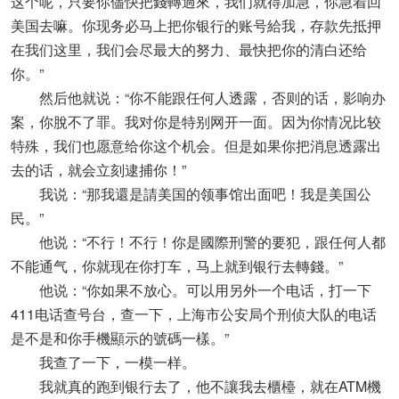
这个呢，只要你儘快把錢轉過來，我们就得加急，你急着回
美国去嘛。你现务必马上把你银行的账号給我，存款先抵押
在我们这里，我们会尽最大的努力、最快把你的清白还给
你。”
然后他就说：“你不能跟任何人透露，否则的话，影响办
案，你脫不了罪。我对你是特别网开一面。因为你情况比较
特殊，我们也愿意给你这个机会。但是如果你把消息透露出
去的话，就会立刻逮捕你！”
我说：“那我還是請美国的领事馆出面吧！我是美国公
民。”
他说：“不行！不行！你是國際刑警的要犯，跟任何人都
不能通气，你就现在你打车，马上就到银行去轉錢。”
他说：“你如果不放心。可以用另外一个电话，打一下
411电话查号台，查一下，上海市公安局个刑侦大队的电话
是不是和你手機顯示的號碼一樣。”
我查了一下，一模一样。
我就真的跑到银行去了，他不讓我去櫃檯，就在ATM機