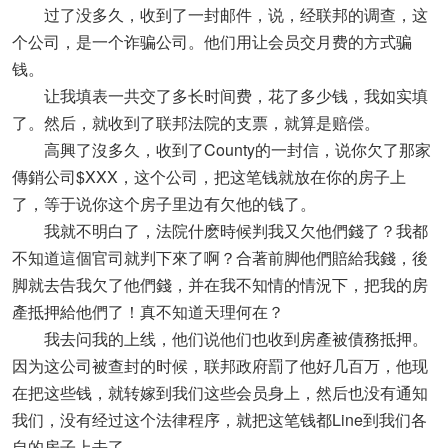
过了没多久，收到了一封邮件，说，经联邦的调查，这
个公司，是一个诈骗公司。他们用让会员交月费的方式骗
钱。
让我填表一共交了多长时间费，花了多少钱，我如实填
了。然后，就收到了联邦法院的支票，就算是赔偿。
高興了沒多久，收到了County的一封信，说你欠了那家
傳銷公司$XXX，这个公司，把这笔钱就放在你的房子上
了，等于说你这个房子里边有欠他的钱了。
我就不明白了，法院什麽時候判我又欠他們錢了？我都
不知道這個官司就判下來了啊？合著前脚他們賠給我錢，後
脚就去告我欠了他們錢，并在我不知情的情況下，把我的房
產抵押給他們了！真不知道天理何在？
我去问我的上线，他们说他们也收到房產被債務抵押。
因为这公司被查封的时候，联邦政府罰了他好几百万，他现
在把这些钱，就转嫁到我们这些会员身上，然后也没有通知
我们，没有经过这个法律程序，就把这笔钱都Line到我们各
自的房子上去了。