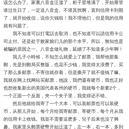
该怎么办了。家裏八音盒泛滥了，柜子里堆满了，开始甭管
谁过生日了，一定送八音盒。不堪其扰啊，直到信用卡到期
了，就开始收信，说你欠钱啦！我不理他们，但是我的信用
就有问题了。
我不知道可以打電話去取消，也不知道可以請信用卡公
司止付。还是处于败家娘们儿的那个水平。所以，無知也是
被騙的原因之一。八音盒做礼物，延續了不知道多少年啊！
我儿子小時候，不知怎么就爱上了邮票，我帮他那集
郵，先是到郵局买整版，也花不少钱，我觉得太浪费了。买
了那么多邮票，不寄信就存着，但是撕开了就不值钱了嘛。
我就在网上找网站买邮票，他說，我們還有硬币，我也正好
也想收集新出的美国代表各州的硬币，我就每个新要2个，
一个正面一个反面，夾一个夹子里，我觉得还不错。
然后他就给我寄了一个大本，可以装邮票也可以装硬
币，从那儿开始，每个月给我寄邮票、寄硬币，每个月从我
的信用卡上收钱。我並不需要這麽多，兒子后来也沒了興
趣。我家里头郵票硬幣开始泛滥了，左一本，右一本，多到