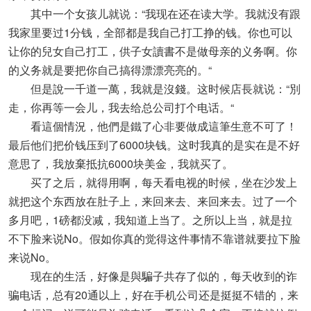
其中一个女孩儿就说：“我现在还在读大学。我就没有跟
我家里要过1分钱，全部都是我自己打工挣的钱。你也可以
让你的兒女自己打工，供子女讀書不是做母亲的义务啊。你
的义务就是要把你自己搞得漂漂亮亮的。“
但是說一千道一萬，我就是沒錢。这时候店長就说：“別
走，你再等一会儿，我去给总公司打个电话。“
看這個情況，他們是鐵了心非要做成這筆生意不可了！
最后他们把价钱压到了6000块钱。这时我真的是实在是不好
意思了，我放棄抵抗6000块美金，我就买了。
买了之后，就得用啊，每天看电视的时候，坐在沙发上
就把这个东西放在肚子上，来回来去、来回来去。过了一个
多月吧，1磅都没减，我知道上当了。之所以上当，就是拉
不下脸来说No。假如你真的觉得这件事情不靠谱就要拉下脸
来说No。
现在的生活，好像是與騙子共存了似的，每天收到的诈
骗电话，总有20通以上，好在手机公司还是挺挺不错的，来