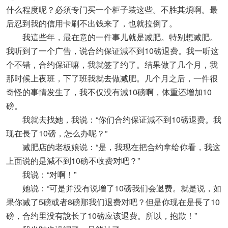
什么程度呢？必須专门买一个柜子装这些。不胜其煩啊。最
后忍到我的信用卡刷不出钱来了，也就拉倒了。
我這些年，最在意的一件事儿就是减肥。特别想减肥。
我听到了一个广告，说合约保证減不到10磅退费。我一听这
个不错，合约保证嘛，我就签了约了。结果做了几个月，我
那时候上夜班，下了班我就去做减肥。几个月之后，一件很
奇怪的事情发生了，我不仅没有減10磅啊，体重还增加10
磅。
我就去找她，我说：“你们合约保证減不到10磅退费。我
现在長了10磅，怎么办呢？”
减肥店的老板娘说：“是，我现在把合约拿给你看，我这
上面说的是減不到10磅不收费对吧？”
我说：“对啊！”
她说：“可是并没有说增了10磅我们会退费。就是说，如
果你减了5磅或者8磅那我们退费对吧？但是你现在是長了10
磅，合约里没有說长了10磅应该退费。所以，抱歉！”