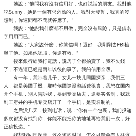
她說：“他問我有沒有信用好，也好説話的朋友。我對他
説Sunny，她是一個有求必應的人。我對天發誓，我真的沒
想到，你連問都不問就答應了。”
我説：“他説我什麽都不用做，完全沒有風險，只是借名
字用用而已。”
她說：“人家説什麽，你就信啊！還好，我剛剛去FBI檢
舉了他。如果他認賬，你還有救。”
後來銀行給我打電話，說房子全都拍賣了，我不欠錢
了，不過這已經是兩年以後的事了。我的信用全毀。
有一年，我带着儿子、女儿一块儿囘国探亲，我們三
人，都是美國手機，那時候國際漫游話費很貴，我想在国内
开个手机，別人告訴我，要到专卖店去，還要实名制，我就
到王府井的手机专卖店开了一个手机，是实名制的。
之后没几天，接到电话，说：“你有一个包裹，我们投递
多次都没有找到你，你能不能把你的地址再给我们一次，好
正确投递。”
我想我回国探亲，这么短的时间，怎么可能会有人往这