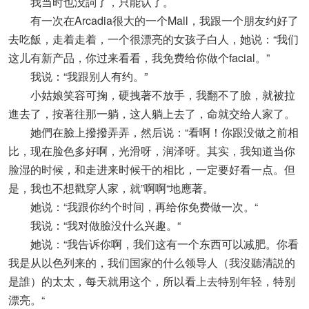
我当时也没詞了，只能认了。
有一次在Arcadia很大的一个Mall，我跟一个朋友约好了
去吃飯，走着走着，一个很漂亮的女孩子白人，她说：“我们
这儿有新产品，你过来看看，我免费给你做个facial。”
我说：“我跟别人有约。”
小姑娘笑容可掬，硬拽著不放手，我翻不了臉，就被拉
進去了，按著往那一躺，这人躺上去了，命就交给人家了。
她們在臉上撥撥弄弄，然后说：“看啊！你跟没做之前相
比，现在脸色多好啊，光滑呀，润泽呀。其实，我知道当你
脸湿的时候，和走进来时候干的相比，一定要好看一点。但
是，我也不想戳穿人家，就”啊啊“地應著。
她说：“我跟你约个时间，再给你免费做一次。“
我说：“我对做臉没什么兴趣。“
她说：“我告诉你啊，我们这有一个东西可以减肥。你看
我是从以色列来的，我们国家的什么领导人（我沒聽清説的
是誰）的太太，每天就用这个，所以看上去特别年轻，特别
漂亮。“