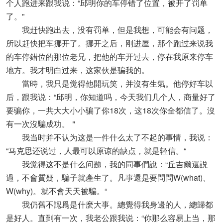
个人跑进来跟我说：“邱明你的车停错了位置，被开了罚单
了。”
我赶快跑出去，没有罚单，但是我想，可能会有问题，
所以赶快把车挪开了。挪开之后，刚进屋，那个跑过来说我
的车停錯位的那位老兄，把他的车开过去，停在我原来停车
地方。我才明白过来，这家伙是骗我的。
當時，我只是觉得他開玩笑，并沒有生氣。他停好车以
后，跟我说：“邱明，你知道吗，今天我们几个人，商量好了
要骗你，一共大大小小骗了你18次，这18次你全都信了。沒
有一次沒騙成功。＂
我当时并不认为这是一件什么太了不起的事情，我说：
“马克思还说过，人最可以原谅的缺点，就是轻信。“
我觉得这不是什么问题，我的同事們說：“丘吉爾還説
過，不會質疑，騙子就產生了。凡事還是要問問W(what)、
W(why)。就不會天天被騙。“
我仍舊不認爲是什麽大事。總覺得我身邊的人，總歸都
是好人。直到有一次，我老公跟我说：“你那么容易上当，那