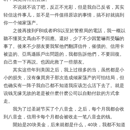
不说就不说了吧，反正不光彩，但是我自己反省，其实
轻信这件事儿，並不是一件值得原谅的事情，搞不好就搞到
你一个倾家荡产。
之後再接到FBI或者IRS以至於警察局的電話，我一概以
聽不懂英文爲由不予回應。還好，少了不少因驚嚇而受騙的
事了。後來不少朋友要我幫他們翻譯信件，催債的、信用卡
被盜的、亞馬遜賬戶出問題的，我都告訴他們，不要回復。
自己查一下再説。也因此救了一些朋友。
其实这些年到美国之后，我上过很多的当，虽然都是小
小的损失，没有像買房子那次造成倾家荡产的可怕结局，但
也确实有一阵子我自己都不知道我应该怎么活下去了。就是
说钱无缘无故的老是被什麽什麽公司以自動付款的方式拿
走。
我为了过圣诞节买了个八音盒，之后，每个月我都会收
到八音盒，信用卡每个月都会被收走一笔八音盒的钱。
開始是20块美金，后来就都是什么，40块，我都不知道