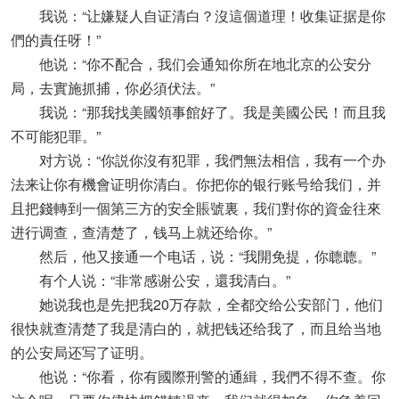
我说：“让嫌疑人自证清白？沒這個道理！收集证据是你
們的責任呀！”
他说：“你不配合，我们会通知你所在地北京的公安分
局，去實施抓捕，你必須伏法。”
我说：“那我找美國領事館好了。我是美國公民！而且我
不可能犯罪。”
对方说：“你説你沒有犯罪，我們無法相信，我有一个办
法来让你有機會证明你清白。你把你的银行账号给我们，并
且把錢轉到一個第三方的安全賬號裏，我们對你的資金往來
进行调查，查清楚了，钱马上就还给你。”
然后，他又接通一个电话，说：“我開免提，你聼聼。”
有个人说：“非常感谢公安，還我清白。”
她说我也是先把我20万存款，全都交给公安部门，他们
很快就查清楚了我是清白的，就把钱还给我了，而且给当地
的公安局还写了证明。
他说：“你看，你有國際刑警的通緝，我們不得不查。你