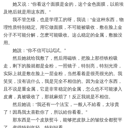
她又说：“你看这个面膜是金的，这个金色面膜，以前埃
及艳后就是用这东西。“
我不管怎樣，也是学理工的呀，我说：“金这种东西，物
理性质特别稳定。用它做面膜，不可能被吸收．敷在脸上金
分子不可能分解，怎麽可能吸收。这么稳定的金属，敷臉没
用。
她說：“你不信可以試試。”
然后她就给我敷了，然后用磁铁，把脸上那些铁粉吸
走，剩下的脸就都是金粉，一照镜子，特别亮，特别光滑，
实际上就是敷在脸上一层金粉，当然看着是很亮很光的。我
笑笑，没有说什么，我是完全不相信的。因为金这个东西，
且不说是重金属，它是非常稳定的金属，怎么也不可能滲入
皮膚，真被吸收了，那就麻煩了！反正我就是不相信。
然后她说：“我还有一个法宝，一般人不給看，太珍貴
了！因爲我太喜歡你了，所以給你看看。”
那东西是一个皮肤熨斗，能够把皮肤上的皱纹全都熨平
了，变得特别年轻，特别好看。