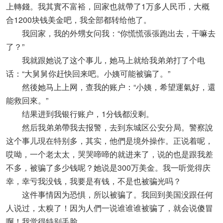
上轉錢。我其實不富裕，回家也就帶了1万多人民币，大概
合1200块钱美金吧，我全部都转给他了。
我回家，我的外甥女问我：“你慌慌張張跑出去，干嘛去
了？”
我就跟她说了这个事儿，她马上就给我弟弟打了个电
话：“大舅舅你赶快回来吧。小姨可能被骗了。”
然後她马上上网，查我的账户：“小姨，希望運氣好，還
能救回來。”
结果进到我银行账户，1分钱都没剩。
然后我弟弟帶我去报警，去到东城区公安分局。警察說
这个事儿現在特别多，其实，他們是境外操作。正说着呢，
哎呦，一个老太太，哭哭啼啼的就进来了，说的也是跟我差
不多，被骗了多少钱呢？她说是300万美金。我一听觉得庆
幸，幸亏我没钱，我要是有钱，不是也被骗光吗？
这件事情因为恐惧，所以被骗了。我回到美国没跟任何
人说过，太糗了！因为人們一说谁谁谁被骗了，就会说傻冒
啊！我觉得特别丢脸。