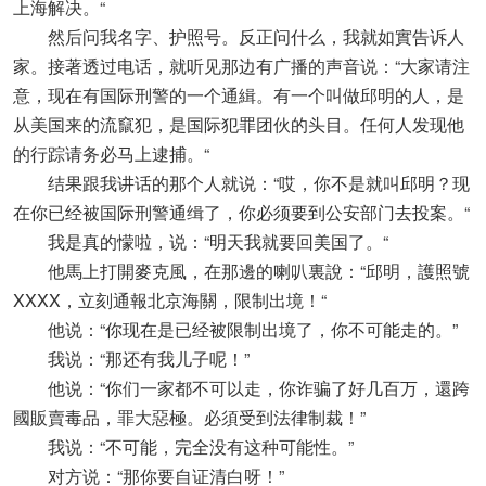
上海解决。“
然后问我名字、护照号。反正问什么，我就如實告诉人
家。接著透过电话，就听见那边有广播的声音说：“大家请注
意，现在有国际刑警的一个通緝。有一个叫做邱明的人，是
从美国来的流竄犯，是国际犯罪团伙的头目。任何人发现他
的行踪请务必马上逮捕。“
结果跟我讲话的那个人就说：“哎，你不是就叫邱明？现
在你已经被国际刑警通缉了，你必须要到公安部门去投案。“
我是真的懞啦，说：“明天我就要回美国了。“
他馬上打開麥克風，在那邊的喇叭裏說：“邱明，護照號
XXXX，立刻通報北京海關，限制出境！“
他说：“你现在是已经被限制出境了，你不可能走的。”
我说：“那还有我儿子呢！”
他说：“你们一家都不可以走，你诈骗了好几百万，還跨
國販賣毒品，罪大惡極。必須受到法律制裁！”
我说：“不可能，完全没有这种可能性。”
对方说：“那你要自证清白呀！”