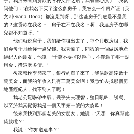
子。我后来看到贷款的各种文件之后，我有些心慌了，我就
问他们：“在我名下买了这么多房子，我怎么一个房产证（英
文叫Grand Deed）都沒見到呀，那这些房子到底是不是我
的？这贷款在我名下，房子在不在我名下啊，我連房子在哪
兒都不知道呀。“
他们就说房子，我们给你租出去了，每个月收房租，我
们会每个月给你一点兒錢。我真慌了，問我的一個做房地產
經紀人的朋友，他說：“千萬不要掉以輕心，不能爲了那一點
租金，揹這麽多債。“
後來報稅季節來了，銀行的單子來了，我借款高達數十
萬美金，而我的年收入只有三萬美金啊！我急忙去找那個房
地產經紀人，找不到人了呢！
我老公驚嚇帶生氣，幾乎失去理智，整日吼叫、謾駡、
以至於我真覺得我是一個天字第一號的大傻瓜！
後來我找到那個老美的女朋友，她說：“天哪！你真幫他
貸款啦？”
我説：“你知道這事？”