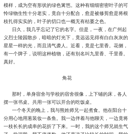
模样，成为空有形状的绿色篱笆。这种有细细密密叶子的可
怜绿物生性十分老实，竟自十分配合，愈是被修剪愈是将根
枝扎得实实的，叶子的切口也一概无有枯萎之色。
日久，我几乎忘记了它的名字。但是，一夜，在广州起
义烈士陵园散步，暗暗的灯光下，竟远远见得有白白灰灰的
星星一样的光，而且清气袭人。近看，竟是七里香。花侧，
有一个牌子，说明这种植物，还有别名叫九里香、千里香。
真好。
角花
那时，单身宿舍与学校的宿舍很像，上下铺的床，各人
摆一张书桌。共用一张可以开合的吃饭桌。
一个冬天的晚上，我与熊姓师兄一起煮食。他在阳台十
分用心地用葱装妆一条鱼。我一边伴着与他聊天，一边竟将
一枝长长的成串的花折了下来。一时，我的这个师兄就生气