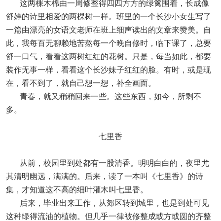
这两棵木棉由一周修整得四四方方的绿篱围着，长成像
舒婷的诗里相爱的两棵树一样。班里的一个长沙小女生写了
一篇由漂亮的女语文老师在班上细声读出的文章来赞美。自
此，我每百无聊赖地苦熬每一个晚自修时，临下课了，总要
舒一口气，看看这两树红红的花树。只是，每当如此，都要
装作无事一样，看看这个长沙妹子红红的脸。有时，或是现
在，看不到了，就自己想一想，补全画面。
青春，就又稍稍回来一些。这些东西，如今，所剩不
多。
七里香
从前，校园里到处都有一股清香。明明白白的，夜里尤
其清明幽远，满满的。后来，读了一本叫《七里香》的诗
集，才知道这不高的细叶灌木叫七里香。
后来，毕业出来工作，从郊区转到城里，也是到处可见
这种绿得流油的植物。但几乎一律被修整成或方或圆的齐整