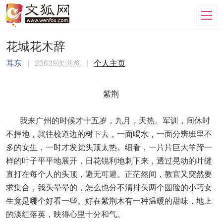
花城花木辞
耳东
|
23639次浏览
|
个人主页
紫荆
我来广州的时候才十五岁，九月，天热。军训，间休时
不择地，就往校道边的树下去，一面喝水，一面分辨班里不
多的女生，一时才发觉头顶太热。细看，一片片巨大羊蹄一
样的叶子平平地展开，日花锐利地刺下来，透过晃动的叶缝
直打在每个人的头顶，避无可避。正茫然间，教官又突然要
求集合，我头晕晕的，怎么也分不清排头两个圆脸的小巧女
生竟是哪个好看一些。好在紫荆木有一种温暖的甜味，地上
的淡红落英，映得心里十分和气。