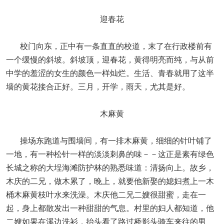
迎春花
校门向东，正中有一条直直的校道，末了在行政楼前有
一个缓慢的斜坡。斜坡顶，迎春花，黄得明亮而纯，与从前
中学的羞涩的女生的颜色一样灿烂。生活、青春就用了这半
墙的黄花接合正好。三月，开学，雨天，尤其是好。
木麻黄
操场东跑道与围墙间，有一排木麻黄，细细的针叶铺了
一地，有一种松针一样的淡淡刺鼻的味－－这正是素有绿色
长城之称的大埕海滩防护林的熟悉味道：清扬向上。故乡，
木庆的二兄，做木累了，晚上，就要他新娶的媳妇煮上一木
桶木麻黄枝叶水来洗澡。木庆他二兄二嫂很甜蜜，走在一
起，身上都散发出一种甜甜的气息。村里的妇人都知道，他
二嫂如果在溪边洗衫，抬头看了路过桥影头骑车来往的男