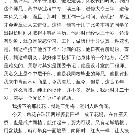
了，批评我。我不停道歉，他还是说了比较长的时间。我的
这个师兄，高中毕业考中专，读三年，进修大专三年，进修
本科又二年，而且，那时，要工作一定时间、表现好，单位
才会盖章让人去进修。这样，他等于用了比考本科的同学多
出很长时间才取得本科的学历。他那时已经快三十岁，还没
有对象，就总是依恋学习、工作，做饭也十分认真，种花也
是。我这样折了他养了很长时间的花，他日夜有所期盼、寄
托，我这样唐突，就好像直接折了他身体的一个地方。心痛
是难免的。我那时其实是团委书记，他是设计室的工程师。
我名义上是个中层干部，他是我同校毕业的师兄。他批评起
我来中肯而不可商量，令我尴尬，至今。但是，这么多年
了，这么直接、纯正的批评，并不多。况且，我那时才二十
岁，需要一个兄长作这样的帮助。
我折下的那枝花，就是三角梅，潮州人叫角花。
今天，角花在珠江两岸婆娑围栏，成了花堤。在各座天
桥，也是成片而植，航拍起来，蔚为可观。又有老城墙根，
用盆栽起，就可攀爬一面墙壁，向阳时，红火一样，让人振