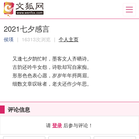
2021七夕感言
侯瑛
|
16313次浏览
|
个人主页
又逢七夕鹊忙时，墨客文人齐晒诗。
古韵还吟牛女怨，诗歌却写自家痴。
形形色色表心愿，岁岁年年捋两眉。
细数文章叹咏者，老夫还作少年思。
评论信息
请
登录
后参与评论！