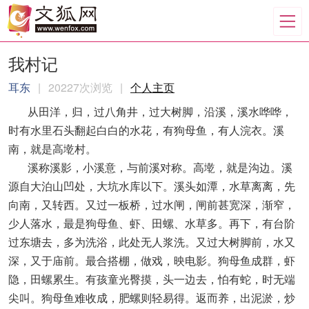
我村记
耳东
|
20227次浏览
|
个人主页
从田洋，归，过八角井，过大树脚，沿溪，溪水哗哗，
时有水里石头翻起白白的水花，有狗母鱼，有人浣衣。溪
南，就是高墘村。
溪称溪影，小溪意，与前溪对称。高墘，就是沟边。溪
源自大泊山凹处，大坑水库以下。溪头如潭，水草离离，先
向南，又转西。又过一板桥，过水闸，闸前甚宽深，渐窄，
少人落水，最是狗母鱼、虾、田螺、水草多。再下，有台阶
过东塘去，多为洗浴，此处无人浆洗。又过大树脚前，水又
深，又于庙前。最合搭棚，做戏，映电影。狗母鱼成群，虾
隐，田螺累生。有孩童光臀摸，头一边去，怕有蛇，时无端
尖叫。狗母鱼难收成，肥螺则轻易得。返而养，出泥淤，炒