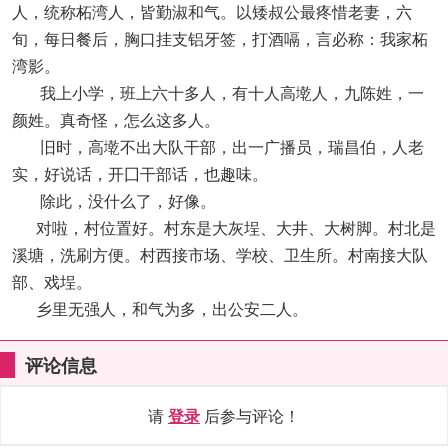
人，统称柘湾人，皆勤淑和气。以矮叔公最疼惜老妻，六
旬，每日餐后，胸口挂支铝牙签，打酒嗝，言必称：我家柘
湾影。
我上小学，班上六十多人，有十人高墘人，九陈姓，一
颜姓。真奇怪，怎么这多人。
旧时，高墘不出大队干部，出一广播员，瑞昌伯，人老
实，好说话，开囗干部话，也趣味。
除此，没什么了，好像。
对啦，村位置好。村东是大灰埕、大井、大树脚。村北是
溪塘，洗刷方便。村西接市场、学校、卫生所。村南接大队
部、戏埕。
乡里无强人，和气为多，出公安二人。
评论信息
请
登录
后参与评论！