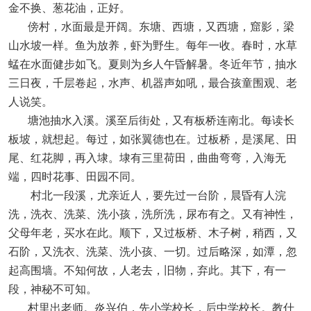
金不换、葱花油，正好。
傍村，水面最是开阔。东塘、西塘，又西塘，窟影，梁
山水坡一样。鱼为放养，虾为野生。每年一收。春时，水草
蜢在水面健步如飞。夏则为乡人午昏解暑。冬近年节，抽水
三日夜，千层卷起，水声、机器声如吼，最合孩童围观、老
人说笑。
塘池抽水入溪。溪至后街处，又有板桥连南北。每读长
板坡，就想起。每过，如张翼德也在。过板桥，是溪尾、田
尾、红花脚，再入埭。埭有三里荷田，曲曲弯弯，入海无
端，四时花事、田园不同。
村北一段溪，尤亲近人，要先过一台阶，晨昏有人浣
洗，洗衣、洗菜、洗小孩，洗所洗，尿布有之。又有神性，
父母年老，买水在此。顺下，又过板桥、木子树，稍西，又
石阶，又洗衣、洗菜、洗小孩、一切。过后略深，如潭，忽
起高围墙。不知何故，人老去，旧物，弃此。其下，有一
段，神秘不可知。
村里出老师。炎兴伯，先小学校长，后中学校长。教什