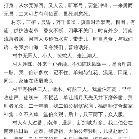
打身，从水壳弹回。又人云，听军号，要急冲锋，一来勇而
无畏，二来可占有利位置。畏死则愈死。
村东，三榕，晨昏，万千雀噪，孩童时常攀爬。树围，有
庙，供护法老爷，香火不断，四季不关门，时有外乡、河南
流落者居。河南人多称做水灾，带妻儿、时自煮食，与我们
语，夸我乡山海，又夸我们，普通话好。
村中无恶人、小人、掠蛇人、走江湖人。
村人姓陈。外来一户姓颜。不知陈氏四派中，是否理谦
一脉。我二伯讲多次，记不住。单知与红花、溪尾、田尾，
同宗，家庙在汤厝塘头。
村里有拍铁二人。做木、钉船三人。我堂伯艺高，早年
收徒严。徒初来，不授艺，单让腊月天先天井下磨斧凿，拜
师者尤众。二十年前，我二伯公捐修家庙，福建师傅合装家
神龛，久不入隼，堂伯久观，后上，只三两下，众人服。
村人有人过番，南洋，暹罗、新加城为 多。我二伯公在
南澳抗日后，赴泰。我曾祖、大伯公年轻时，几度赴新加