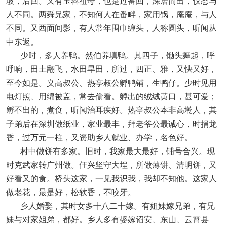
坡，后回。又有玉容祖母，也是过番回，深居简出，仪态与
人不同。两舜兄家，不知何人在番畔，家用锅，庵庵，与人
不同。又西面间影，有人常年围巾缠头，人称圆头，听闻从
中东返。
少时，多人养鸭。然伯养填鸭。其四子，锄头舞起，呼
呼响，田土翻飞，水田旱田，所过，四正、雅，又快又好，
至今如是。义高叔公、热亭叔公孵鸭铺，生鸭仔。少时见用
电灯照、用绵被盖，常去偷看。孵出的绒绒黄口，甚可爱；
孵不出的，煮食，听闻治耳疾好。热亭叔公本非高墘人，其
子弟后在深圳做纸业，家业最丰，拜老爷公最诚心，时捐龙
香，过万元一柱，又资助乡人就业、办学，名色好。
村中做饼有多家。旧时，我家最大最好，铺号合兴。现
时克武家转广州做。仼兴坚守大埕，所做薄饼、清明饼，又
好看又的食。桥头这家，一见我识我，我却不知他。这家人
做老花，最是好，松软香，不咬牙。
乡人婚娶，其时女多十八二十嫁。有姐妹嫁兄弟，有兄
妹与对家姐弟，都好。乡人多有娶嫁诏安、东山、云霄县