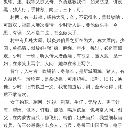
鬼输、逃。我等又惊又奇。兴勇遂教我们，如果防鬼。讲夜
黑，独人行，手抹额，向上，三下，可。
村西，有一叔叔，绍伟大兄，久，不记得名，善鼓锁呐，
可鼓双，福建人屡次要请，少时听人讲，要他做头手。今
思，有误，又不是二弦，怎么做头手。
村中有几处大屋。以炎兴伯居之所在为大。称大厝内。少
闻，单捣墙，就放好些红糖、麻绳。年少，每过，必奇而细
观。少时，一晚，听人传大厝西厢，有扶乩，遂入观，见一
妇，在米箕上写字。人问，她单在米上写字。
昔年，入村者，吹铜笛，身修长，是所城阉鸡、猪人。有
人敲铁件，珍珍声，是杂货担，可用鸡毛、旧鞋、旧书，换
糖。少时，旧书换过一次。我爸知道后，训，至今记得，此
后不敢造次。
女子钩花、刺网、洗衫、割草、生仔，无异人。男子讨
海、犁田、做木、钉船、酿酒、喝斥孩童，也与常人同。创
父，在内蒙古当兵，修飞机。柄伯，姐夫当兵，我堂细叔当
过兵。传王公最保护出乡人，当兵，身带三山国王符，枪子