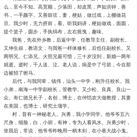
么，至今不知。高宽额，少落田，却皮黑，声如洪钟，善
书，一手颜字。又善鼓弦，妻，梗姑，做过戏，上棚做花
旦。我少时，无力挤前，看。听我妈讲，梗姑做戏，面圆，
提个篮子，圆步，手执绢布，左右摇曳，趣味。
我爸，先在外乡教，后返中学，任教导主任、副校长。
又坤生叔，教语文，与我爸一样体修长，后也任副校长。又
两明兄、仁添兄。火照兄最可惜，三十岁没到，新婚一两年
就逝。逝时，千人送、泣。老人说，病是中了弓箭，今在那
边被招了驸马。
后代，与我同辈，镇伟，汕头一中学，刚升任校长。我
小弟，南海一中学副校长，管教学。又少松、良真、良山一
众。有仁德兄长子，名创，博士，在仲恺农大做教授，其妻
在美国，也博士，研究土壤学。
村，昔有一神秘老人。兴勇，我小学同学。他爷爷五六
尺身，细脸，白，小胡，有神，专为人看风水。兴勇少时，
坐我后，常说，他爷爷昨晚用一柄木剑，在小巷大战小鬼。