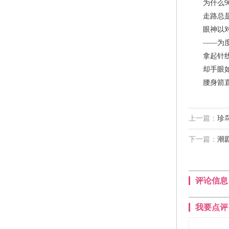
为什么9
走路总是对
眼神以对一
——为
拿起针线
却手眼如
腰身箭
上一篇：
珍
下一篇：
潮
评论信息
我要点评