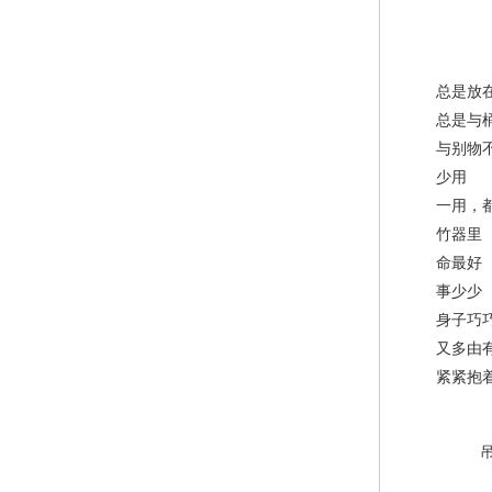
篮
总是放在
总是与桶
与别物不
少用
一用，都
竹器里
命最好
事少少
身子巧巧
又多由有
紧紧抱
吊