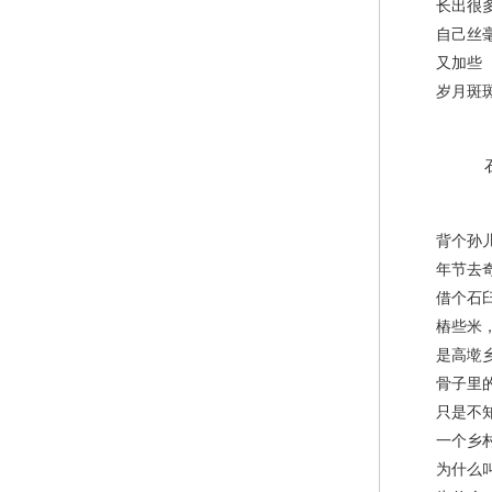
长出很多
自己丝毫
又加些
岁月斑
石
背个孙
年节去奇
借个石
樁些米，
是高墘乡
骨子里的
只是不知
一个乡村
为什么叫