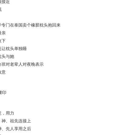
接近
眠
门在泰国卖个橡胶枕头抱回来
亲
下
让枕头单独睡
头与她
班对老辈人对夜晚表示
意
印
，用力
神、祖先连接上
、先人享用之后