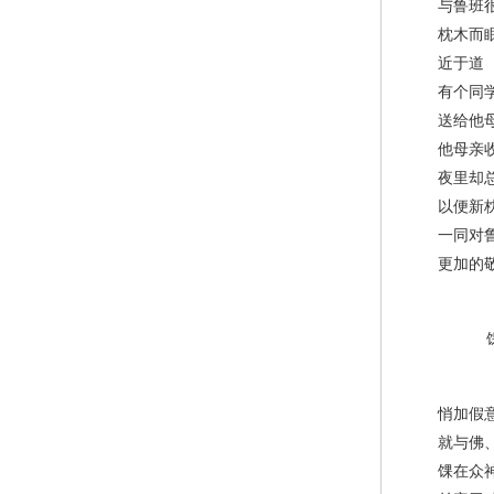
与鲁班很
枕木而
近于道
有个同学专
送给他母
他母亲收
夜里却总
以便新枕
一同对鲁
更加的敬
馃
悄加假意
就与佛、
馃在众神