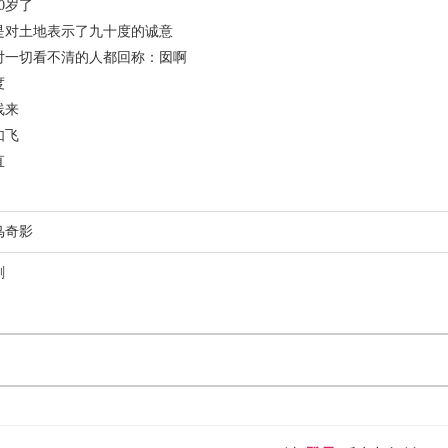
0岁了
土地表示了九十度的诚意
切看不清的人都回称：囡啊
度
来
飞
直
鸟奇影
剧