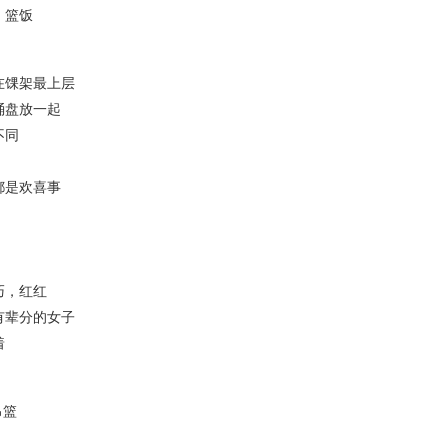
饭
馃架最上层
盘放一起
同
是欢喜事
，红红
辈分的女子
着
篮