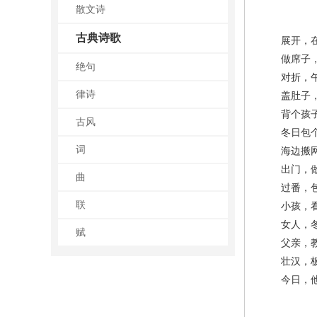
散文诗
古典诗歌
展开，在
做席子，
绝句
对折，午
律诗
盖肚子，
背个孩子
古风
冬日包个
词
海边搬网人
出门，做
曲
过番，包
联
小孩，看戏
女人，冬
赋
父亲，教
壮汉，板
今日，他