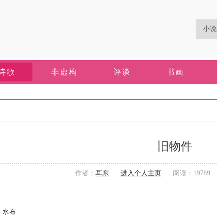
诗歌
非虚构
评谈
书画
旧物件
作者：
耳东
进入个人主页
阅读：19769 更
布