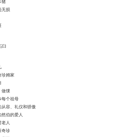
猪
无损
斑
臼
儿
珍姆家
臼
做馃
每个祖母
从容、礼仪和骄傲
然伯的爱人
老人
奇珍