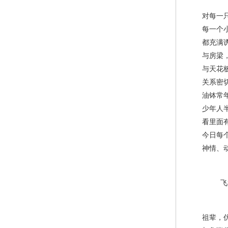
对每一只
每一个小
都充满诱
与房梁，
与天花板
关系密
油钵常年
少年人半
看里面有
今日每个
神情、动
飞机
祖辈，仿