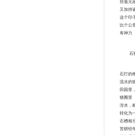
丝毫无
又加持诸
这个印
比个公章
有神力
石猪
石打的
流水的
田园里，汗
猪圈里
泔水，糠
转化为一
石槽相当
苦耕经