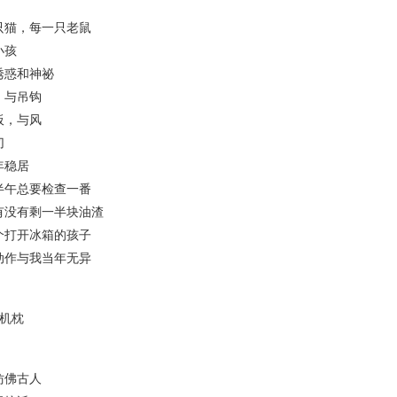
猫，每一只老鼠
孩
惑和神祕
与吊钩
，与风
切
稳居
午总要检查一番
没有剩一半块油渣
打开冰箱的孩子
作与我当年无异
枕
佛古人