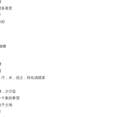
减
多善意
子
好
槽
槽
猪
，水，泥土，转化成猪菜
，少少盐
个家的希望
于土地
年