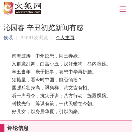
沁园春 辛丑初览新闻有感
侯瑛
|
24591次浏览
|
个人主页
南海波涛，中州疫患，阿三弄妖。
又群魔乱舞，白宫小丑，汉奸走狗，岛内喧嚣。
辛丑当年，庚子旧事，妄想中华再折腰。
须掂量，看今时中国，能否倾摇？
国强兵壮身高，飒爽样、武文皆有招。
听一声号令，抗灾开训；八方行动，旌纛飘飘。
科技先行，筹谋有策，一代天骄在今朝。
好儿女，以身居华夏，引以为豪。
评论信息