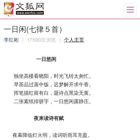
一日闲(七律５首）
李红彬
|
17590次浏览
|
个人主页
一日悠闲
独坐高楼看晓阳，时光飞转太匆忙。
早茶品过蒸中饭，迟梦解开求午香。
挥笔描红留有白，题诗点黑染无黄。
二张素纸排骈字，一日悠闲露静庄。
夜来读诗有赋
夜幕降临灯火明，读词听雨耳充盈。