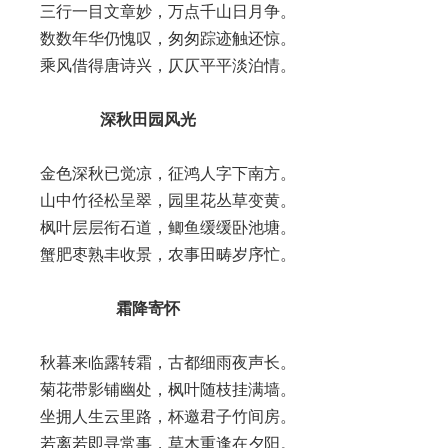
三行一目文章妙，万点千山日月争。
数数年华仍愧叹，匆匆踪迹触还惊。
乘风借得唐诗兴，仄仄平平淡泊情。
深秋田园风光
金色深秋已觉凉，征鸿人字下南方。
山中竹径松呈翠，园里花丛草变黄。
枫叶层层衔石道，鲫鱼缓缓卧池塘。
蟹肥枣熟丰收景，农事田畴岁序忙。
霜降寄怀
秋暮来临露转霜，古都细雨夜声长。
菊花带影铺幽处，枫叶随枝挂满墙。
坐拥人生云里路，杯邀君子竹间房。
若离若即寻常事，草木重逢在夕阳。