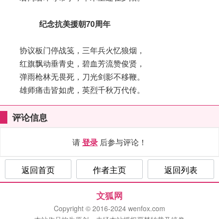
纪念抗美援朝70周年
协议板门停战笺，三年兵火忆狼烟，
红旗飘动垂青史，碧血芳流赞俊贤，
弹雨枪林无畏死，刀光剑影不移鞭。
雄师痛击皆如虎，英烈千秋万代传。
评论信息
请
登录
后参与评论！
返回首页
作者主页
返回列表
文狐网
Copyright © 2016-2024 wenfox.com