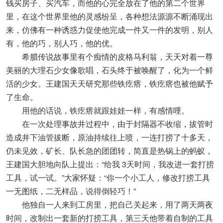
钱买房子、买汽车，而他的心完全放在了他的第二个世界
里，在这个世界里他的灵感纷呈，各种想法源源不断涌现出
来，仿佛有一种诱惑力促使他完成一件又一件的发明，别人
有，他的巧，别人巧，他的优。
希腊传说故事里有个痴情的皮格马利翁，天天对着一尊
美丽的大理石少女像歌唱，石头终于被唤醒了，化为一个鲜
活的少女。王建国天天研究那些铁疙瘩，铁疙瘩也被他赋予
了生命。
用他的话说，铁疙瘩就跟娃娃一样，有感情哩。
在一次处理事故井过程中，由于封隔器不收缩，拔管时
造成井下油管拔断，原油持续往上喷，一连打捞了十多天，
仍未见效，矿长、队长急的团团转，简直是热锅上的蚂蚁，
王建国大胆地向队上提出：“给我 3天时间，我改进一套打捞
工具，试一试。”大家怀疑：“你一个小工人，修改打捞工具
一无图纸，二无样品，说得倒轻巧！”
他独自一人来到工房里，把自己关起来，用了两天两夜
时间，改制出一套新的打捞工具，第三天他带着自制的工具