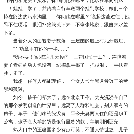
门外的水龙头上接水。你问问他在哪里，他趴在车间机床
上！娃娃上学了，我骑着自行车送两个娃到学校，娘们三个
掉在路边的污水沟里……你问他在哪里？”说起这些过往，她
忍不住哽咽，眼泪扑簌簌流下来，不夸张地说，跟自来水差
不多。
当着外人的面被妻子数落，王建国的脸上有几分尴尬。
“军功章里有你的一半……”
“我不要！”纪梅这几天腰痛，王建国忙于工作，连陪着
妻子看病的功夫也没有。纪梅拿手擦了一把眼泪，一手扶着
腰，走了。
我想，任何人都能理解，一个女人常年累月带孩子的劳
累和孤独。
如今，孩子们都大了，远在北京工作。丈夫沉浸在自己
的那个发明创造的世界里，远离了人群和社会，别人家有的
房子、车子，他们家统统没有，至今夫妻两人住的还是职工
公寓，孩子念大学的钱是银行里贷的款，年前刚刚还完。
熟人口中的王建国多少有点可笑，不通人情世故，儿子