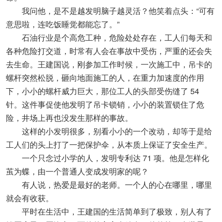
我问他，是不是越发明脑子越灵活？他笑着点头：“可有
意思啦，连吃饭睡觉都能忘了。”
石油行业是个高危工种，危险处处存在，工人们每天和
各种危险打交道，时常有人会在事故中受伤，严重的还会失
去生命。王建国说，刚参加工作时候，一次施工中，吊卡的
螺杆突然松脱，砸向地面施工的人，在重力加速度的作用
下，小小的螺杆威力巨大，那位工人的头部受伤缝了 54
针。这件事促使他发明了吊卡锁销，小小的装置锁住了危
险，井场上再也没发生那样的事故。
这样的小发明很多，别看小小的一个改动，却等于是给
工人们的头上打了一把保护伞，从本质上保证了安全生产。
一个只念过小学的人，发明专利达 71 项。他是怎样化
茧为蝶，由一个普通人变成发明家的呢？
有人说，热爱是最好的老师。一个人的心在哪里，哪里
就会有收获。
平时在生活中，王建国的生活简单到了极致，别人有了