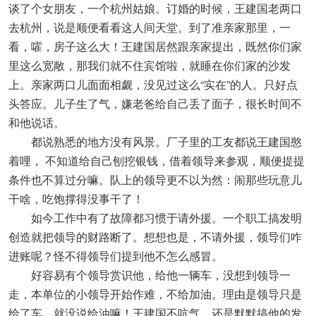
谈了个女朋友，一个杭州姑娘。订婚的时候，王建国老两口
去杭州，说是顺便看看这人间天堂。到了准亲家那里，一
看，嚯，房子这么大！王建国居然跟亲家提出，既然你们家
里这么宽敞，那我们就不住宾馆啦，就睡在你们家的沙发
上。亲家两口儿面面相觑，没见过这么“实在”的人。只好点
头答应。儿子生了气，嫌老爸给自己丢了面子，很长时间不
和他说话。
都说熟悉的地方没有风景。厂子里的工友都说王建国憨
着哩， 不知道给自己刨挖银钱，借着领导来参观，顺便提提
条件也不算过分嘛。队上的领导更不以为然：闹那些玩意儿
干啥，吃饱撑得没事干了！
如今工作中有了故障都习惯于请外援。一个职工搞发明
创造就把领导的财路断了。想想也是，不请外援，领导们咋
进账呢？怪不得领导们提到他不怎么感冒。
好容易有个领导赏识他，给他一辆车，没想到领导一
走，本单位的小领导开始作难，不给加油。理由是领导只是
给了车，就没说给油嘛！王建国不吭气，还是默默搞他的发