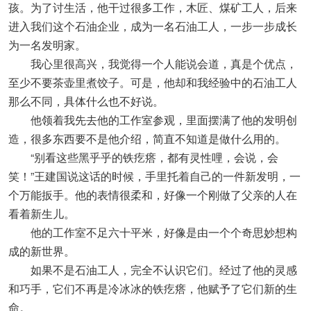
孩。为了讨生活，他干过很多工作，木匠、煤矿工人，后来
进入我们这个石油企业，成为一名石油工人，一步一步成长
为一名发明家。
我心里很高兴，我觉得一个人能说会道，真是个优点，
至少不要茶壶里煮饺子。可是，他却和我经验中的石油工人
那么不同，具体什么也不好说。
他领着我先去他的工作室参观，里面摆满了他的发明创
造，很多东西要不是他介绍，简直不知道是做什么用的。
“别看这些黑乎乎的铁疙瘩，都有灵性哩，会说，会
笑！”王建国说这话的时候，手里托着自己的一件新发明，一
个万能扳手。他的表情很柔和，好像一个刚做了父亲的人在
看着新生儿。
他的工作室不足六十平米，好像是由一个个奇思妙想构
成的新世界。
如果不是石油工人，完全不认识它们。经过了他的灵感
和巧手，它们不再是冷冰冰的铁疙瘩，他赋予了它们新的生
命。