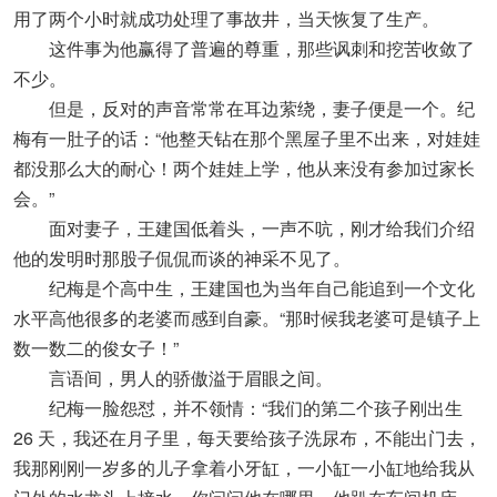
用了两个小时就成功处理了事故井，当天恢复了生产。
这件事为他赢得了普遍的尊重，那些讽刺和挖苦收敛了
不少。
但是，反对的声音常常在耳边萦绕，妻子便是一个。纪
梅有一肚子的话：“他整天钻在那个黑屋子里不出来，对娃娃
都没那么大的耐心！两个娃娃上学，他从来没有参加过家长
会。”
面对妻子，王建国低着头，一声不吭，刚才给我们介绍
他的发明时那股子侃侃而谈的神采不见了。
纪梅是个高中生，王建国也为当年自己能追到一个文化
水平高他很多的老婆而感到自豪。“那时候我老婆可是镇子上
数一数二的俊女子！”
言语间，男人的骄傲溢于眉眼之间。
纪梅一脸怨怼，并不领情：“我们的第二个孩子刚出生
26 天，我还在月子里，每天要给孩子洗尿布，不能出门去，
我那刚刚一岁多的儿子拿着小牙缸，一小缸一小缸地给我从