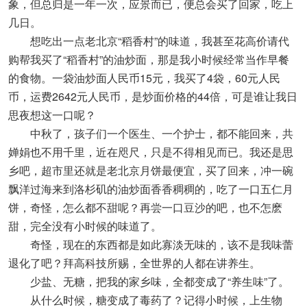
象，但总归是一年一次，应景而已，便总会买了回家，吃上
几日。
想吃出一点老北京“稻香村”的味道，我甚至花高价请代
购帮我买了“稻香村”的油炒面，那是我小时候经常当作早餐
的食物。一袋油炒面人民币15元，我买了4袋，60元人民
币，运费2642元人民币，是炒面价格的44倍，可是谁让我日
思夜想这一口呢？
中秋了，孩子们一个医生、一个护士，都不能回来，共
婵娟也不用千里，近在咫尺，只是不得相见而已。我还是思
乡吧，超市里还就是老北京月饼最便宜，买了回来，冲一碗
飘洋过海来到洛杉矶的油炒面香香稠稠的，吃了一口五仁月
饼，奇怪，怎么都不甜呢？再尝一口豆沙的吧，也不怎麽
甜，完全没有小时候的味道了。
奇怪，现在的东西都是如此寡淡无味的，该不是我味蕾
退化了吧？拜高科技所赐，全世界的人都在讲养生。
少盐、无糖，把我的家乡味，全都变成了“养生味”了。
从什么时候，糖变成了毒药了？记得小时候，上生物