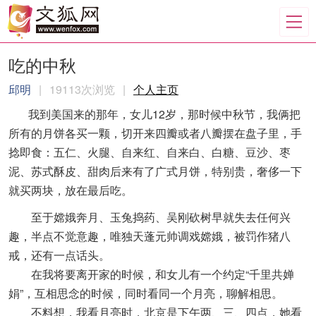
吃的中秋
邱明
|
19113次浏览
|
个人主页
我到美国来的那年，女儿12岁，那时候中秋节，我俩把
所有的月饼各买一颗，切开来四瓣或者八瓣摆在盘子里，手
捻即食：五仁、火腿、自来红、自来白、白糖、豆沙、枣
泥、苏式酥皮、甜肉后来有了广式月饼，特别贵，奢侈一下
就买两块，放在最后吃。
至于嫦娥奔月、玉兔捣药、吴刚砍树早就失去任何兴
趣，半点不觉意趣，唯独天蓬元帅调戏嫦娥，被罚作猪八
戒，还有一点话头。
在我将要离开家的时候，和女儿有一个约定“千里共婵
娟”，互相思念的时候，同时看同一个月亮，聊解相思。
不料想，我看月亮时，北京是下午两、三、四点，她看