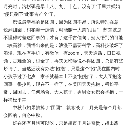
月亮时，洛杉矶是早上八、九、十点。没有了“千里共婵娟
“便只剩下”此事古难全“了。
都说最幸福的是团圆，因为团圆不易，所以特别在意，
说到团圆，稍稍煽一煽情，就能赚一大票”泪目“。苏东坡是
不懂得时差这回事的，才有了这千古佳句，别人悟到的可能
比较高雅，我悟出来的是：浪漫不需要科学，高科技破坏了
浪漫。现在有手机，有微信，有zoom，天天通话，日日视
频，古难全的，也全了，再哭哭啼啼说不得团圆，总是有些
矫情了。当然还没有办法“抱抱”，只是这个“抱”我在国内时，
小孩子过了七岁，家长就基本上不会“抱抱”了，大人互抱这
回事，很少见，现在不一样了，在美国天天抱抱，稀松平
常，回国去，任何场合、大人孩子，男男女女都会抱抱，一
样稀松平常。
中秋节如果抽掉了“团圆”，就寡淡了，月亮是每个月都
会圆的，何必中秋。
好在还有月饼可以吃，只是超市里月饼奇贵，超出想