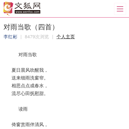
对雨当歌（四首）
李红彬
|
8479次浏览
|
个人主页
对雨当歌
夏日晨风吹醒我，
送来细雨洗窗帘。
相思点点成春水，
流尽心田抚慰甜。
读雨
倚窗赏雨伴清风，