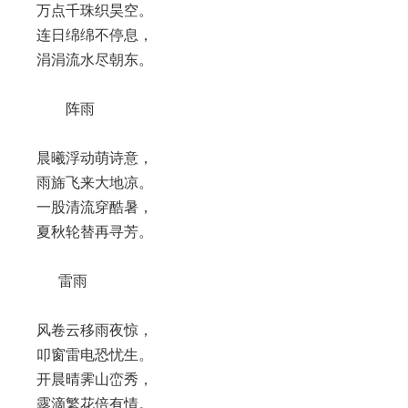
万点千珠织昊空。
连日绵绵不停息，
涓涓流水尽朝东。
阵雨
晨曦浮动萌诗意，
雨旆飞来大地凉。
一股清流穿酷暑，
夏秋轮替再寻芳。
雷雨
风卷云移雨夜惊，
叩窗雷电恐忧生。
开晨晴霁山峦秀，
露滴繁花倍有情。