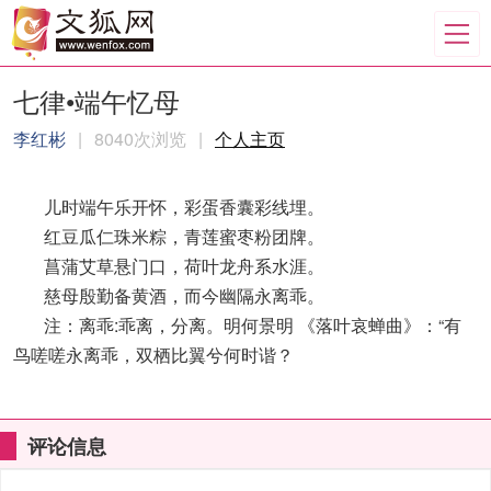
七律•端午忆母
李红彬
|
8040次浏览
|
个人主页
儿时端午乐开怀，彩蛋香囊彩线埋。
红豆瓜仁珠米粽，青莲蜜枣粉团牌。
菖蒲艾草悬门口，荷叶龙舟系水涯。
慈母殷勤备黄酒，而今幽隔永离乖。
注：离乖:乖离，分离。明何景明 《落叶哀蝉曲》：“有
鸟嗟嗟永离乖，双栖比翼兮何时谐？
评论信息