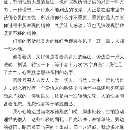
证，都能找出大量的反证。也许宗教所能提供的只是一种方
向，一种理想，一种永不能到达的彼岸，人正是在追求途中
获得心灵的喜悦，所以信仰什么并不重要。重要的是人在崇
仰过程中所表现的精神、气质让人感动，谁也无法漠视那种
坚定不移的精神。
门前的老僧那宽大的绛红色袈裟在风里一鼓一鼓，人却
一动不动。
他看着我，又好像是看着我背后的远山。旁边是一只大
法轮，据说，转它一下，等于念十万次“六字真言”，我使足
了力气，心里默念那些亲切的名字。
宗教号召人去爱人，爱一切人。当然，之中一定包含仇
人，那么有没有一个爱仇人的胸怀？当胸怀中插满利刃犹能
隐忍？我的手停顿良久，还是再一次转动法轮。人的快乐包
含着宽恕。宽恕他者等于解脱自己。
我小心地迈过当圪希德殿的门槛，脚步轻轻，生怕惊动
诵经的僧人，这些年轻的面孔，目光洁净，表情单纯。旁边
的壁画，昭示着五当召的十重戒，四十八轻戒。我曾多次琢