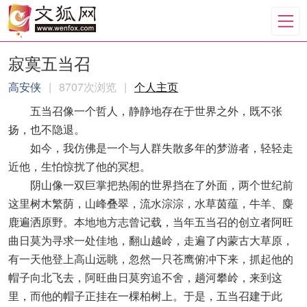
寂寞五当召
高安侠
|
8707次浏览
|
个人主页
五当召像一个哲人，静静地存在于世界之外，既不张
扬，也不隐退。
如今，我仿佛是一个与人群失散多年的梦游者，轻轻走
近他，生怕惊扰了他的冥想。
阴山像一双巨掌把热闹的世界挡在了外面，两个世纪前
这里树木繁荫，山峰叠翠，流水淙淙，水草茵蕴，牛羊、麋
鹿遍洒原野。本地地方志曾记载，当年五当召的创立者阿旺
曲日莫为寻求一处佳地，翻山越岭，走遍了内蒙古大草原，
有一天他登上高山远眺，忽然一只苍鹰俯冲下来，抓起他的
帽子向北飞去，阿旺曲日莫穷追不舍，趟河攀岭，来到这
里，而他的帽子正挂在一棵柏树上。于是，五当召建于此