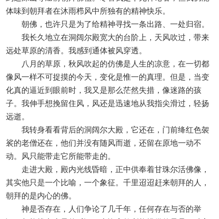
体味到朝拜者在沐雨栉风中所独有的精神快乐。
朝佛，也许只是为了给精神寻找一条出路、一处归宿。
我长久地立在洞阔尔殿宽大的台阶上，天风吹过，带来
远处草原的清香。我感到通体被风穿透。
八月的草原，秋风吹起的仿佛是人生的凉意，在一切都
像风一样不可捉摸的今天，变化是惟一的真理。但是，当变
化真的逼近到眼前时，我又是那么茫然失措，像迷路的孩
子。我伸手想挽留住风，风还是迅速地从我指尖滑过，轻扬
远逝。
我转身看看背后的洞阔尔大殿，它还在，门前绛红色袈
裟的老僧还在，他们并没有随风而逝，还留在原地一动不
动。风只能带走它所能带走的。
走进大殿，殿内光线昏暗，正中供奉着甘珠尔活佛像，
其实他只是一个比喻，一个象征。千里迢迢赶来朝拜的人，
朝拜的是内心的佛。
神是否存在，人们争论了几千年，任何存在与否的举