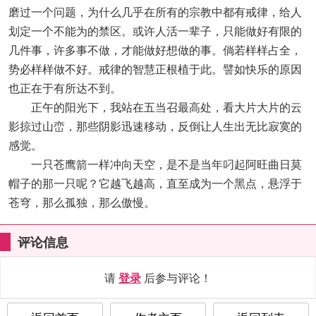
磨过一个问题，为什么几乎在所有的宗教中都有戒律，给人
划定一个不能为的禁区。或许人活一辈子，只能做好有限的
几件事，许多事不做，才能做好想做的事。倘若样样占全，
势必样样做不好。戒律的智慧正根植于此。譬如快乐的原因
也正在于有所达不到。
正午的阳光下，我站在五当召最高处，看大片大片的云
影掠过山峦，那些阴影迅速移动，反倒让人生出无比寂寞的
感觉。
一只苍鹰箭一样冲向天空，是不是当年叼起阿旺曲日莫
帽子的那一只呢？它越飞越高，直至成为一个黑点，悬浮于
苍穹，那么孤独，那么傲慢。
评论信息
请
登录
后参与评论！