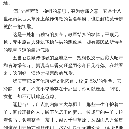
地。
“五当”是蒙语，柳树的意思，召为寺庙之意。它是十八
世纪内蒙古大草原上藏传佛教的著名学府，也是解读藏传佛
教的一把钥匙。
这是一处相当独特的所在，敦厚结实的墙体，平顶无
檐，无中原古典建筑飞檐斗拱的飘逸感，却有藏民族所特有
的稳重厚道的豪迈气质。
五当召是藏传佛教的圣地之一，规模仅次于西藏大昭寺
和青海塔尔寺。据说当年香火旺盛而今却日见冷落。在我看
来，这倒好，清静才是宗教的气质。
我庆幸它没有沦落成“文化搭台，经济唱戏”的角色。它
冷静、平和、不亢不卑地存在于那里，你可以走近、阅读、
玄想，却不可以肆意喧哗。
遥想当年，广袤的内蒙古大草原上，那些一生守护着牛
羊，辗转迁徙的人，撇下毡房里的妻儿，牧场里的牛羊，拉
着骏马，驮着整羊、茶叶，越过千里草原，从四面八方聚集
到这深山寺庙前朝拜佛祖。尽管我是个无神论者，但我仍能