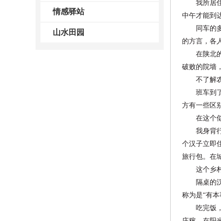
我所居住的
情感驿站
中午才能到
同车的多是
山水田园
的方言，各
在陕北的群
破败的院墙
不了解农村
班车到了终
方有一些区
在这个似乎
我身背行囊
个汉子立即
旅行包。在
这个乡村的
隔桌的汉子
称为是“有
吃完饭，我
庄稼，在阳