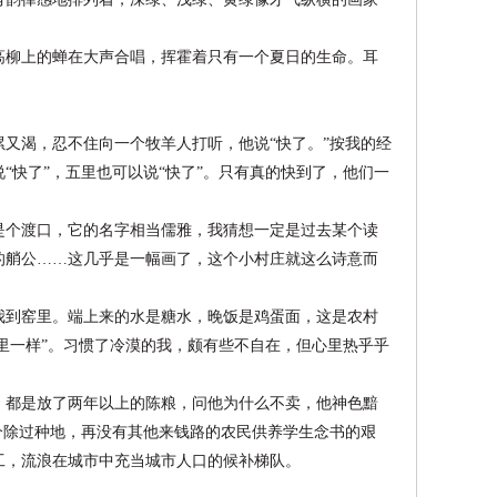
高柳上的蝉在大声合唱，挥霍着只有一个夏日的生命。耳
累又渴，忍不住向一个牧羊人打听，他说“快了。”按我
的经
“快了”，五里也可以说“快了”。只有真的快到了，
他们一
是个渡口，它的名字相当儒雅，我猜想一定是过去某个读
的艄公……这几乎是一幅画了，这个小村庄就这么诗意而
我到窑里。端上来的水是糖水，晚饭是鸡蛋面，这是农村
家里一样”。习惯了冷漠的我，颇有些不自在，但心里热乎
乎
，都是放了两年以上的陈粮，问他为什么不卖，他神色黯
个除过种地，再没有其他来钱路的农民供养学生念书的艰
工，流浪在城市中充当城市人口的候补梯队。