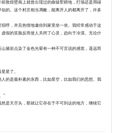
年前敦煌壁画上就曾出现过的曲辕犁耕地，打场还是用碌
界似的。这个村庄相当凋敝，能离开人的都离开了，许多
打招呼，并且热情地邀你到家里坐一坐。我经常感动于这
，虚假的笑脸反而使人关闭了心灵，趋向于冷漠。无论什
苍山黛岩点染了金色光晕有一种不可言说的感觉，遥远而
看星星了。
动人的是最朴素的东西，比如星空，比如我们的思想。我
。”
既然是天尽头，那就让它存在于不可到达的地方，继续它