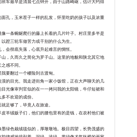
的班车最早是清晨七点钟开，由于山路崎岖，估计大约得
的面孔，玉米茬子一样的乱发，怀里吃奶的孩子以及浓重
就像一条蜿蜒爬行的藤上长着的几片叶子。村庄里多半是
，以蹬三轮车做苦力或干别的什么为生。
孔，会彻底失落，心底升起难言的惆怅。
子山，久而久之简化为罗子山。这里的地貌和陕北其它地
天之感不同。
黑我要翻过一个崾险到古渡甸。
淡漠的目光。我走进街角一家小饭馆，正在大声聊天的几
的目光像审判官似的在一一拷问我的太阳镜，牛仔短裙和
么多不欢迎的成份。
面就足够了，毕竟人在旅途。
羊皮羊绒贩子们，他们的腰包里有的是钱，在农村他们被
像墨绿色栽绒毯似的，厚墩墩地。极目四望，长势茂盛的
有韵律感地排列着，深绿、浅绿、黄绿像才气纵横的画家