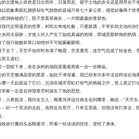
古渡甸人依然是日出而作，日落而息。留守土地的农夫
还是用早在千
难以想象离脏乱拥挤却生气勃勃的县城只有七十多公里，感
觉好像两个世
的窑洞铁锁把门，院子里蒿草疯长，一片阴森森的青碧色。
代文明遗弃的世界，村民出奇地礼貌，只要路遇，不管
长幼主动向你
许乡间太寂静，才使人对人产生了如此真诚的热情，而城里
那矫饰的热情
掺了假只能败坏胃口却绝对不可能蒙蔽眼睛。
去了，天空不知何时布满了晚霞，空灵透亮，连空气也
成了轻金色，
实而又虚幻。
层暗下来，坐在乡村的场院里看着黑夜一步一步降临。
天空缀满晶莹的星星，如此干净深邃。我已经有许多年没这
样迫近地
一天起疏远了它们，沉溺在城市霓虹灯俗气的艳丽之中，世
上真正打
哲学家一定是在仰望星空时诞生了他的思想。
节，入夜犹凉，我问女主人，顺黄河岸边往南走会到哪里，
她说：“天尽头
好一个苍凉的去处。虽然近在咫尺，只有五里路。但我
没有打算去，
远。
拾行囊回头远眺黄河，怀着一丝淡淡的忧伤，背转了身体。