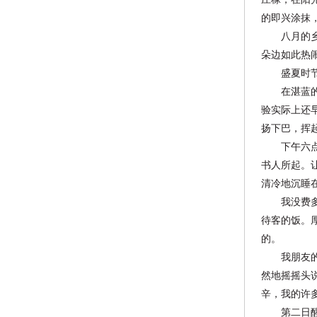
的即兴涂抹
八月的乡村
朵边如此热
盛夏时节的
在湛蓝的天
验实际上还
扬下巴，挥
下午六点钟
书人所起。
清冷地沉睡
我没费多大
待客的饭。
的。
我朋友的姨
然
地摇摇头
辛，
我的许
第二日醒来