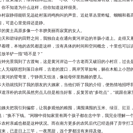
，你不知道为什么这样，但你知道这样很美。
寂静得能听见远处村落鸡鸣狗叫的声音。近处草丛里蚱
蜢、蝈蝈和着
闹，可是心里觉得还是静。
黄土高原多像一个丰腴美丽而寂寞的女人。
和碧绿的田野之间，我独自走在通向黄河岸边的羊肠小
道上。走得又
早着哩，本地的农民都是这样，没有具体的时间和空间
概念，十里也可以说
起放羊铲一指“唔不是？”
光景我到了古渡甸，这是黄河岸边一个古老而又破旧的
小村庄，过去
让人无端联想到落日余晖，古老的渡口，两岸芳草如甸，躺
在木船上小憩
在黄河的臂弯里，宁静而又恬淡，像祖母怀里熟睡的婴儿。
劲就找到了我的朋友的大姨家，当他们听了我的介绍，
便热情地招呼
厚道淳朴的农民虽然穷点儿但是相当好客，反复苦劝“多吃
点”，“就跟在
夫把我引到偏窑，让我参观他的粮囤，满囤满囤的玉米、
绿豆、豇豆
说：“换不下钱。”闲聊中得知家里有两个孩子都在念中学，我
完全理解一
多农村亲戚也都是这种状况。而在南方更多的农民后代已经选择
了弃学打
，已是日上三竿，一夜黑甜，连个梦都没有来得及做。