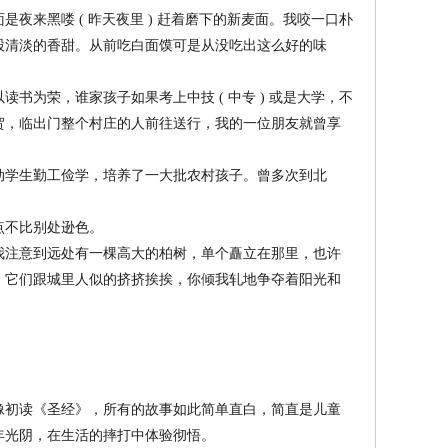
是夜来黑喽 ( 昨天夜里 ) 赶着磨下的新麦面。我咬一口朴
股清淡的香甜。从前吃白面馍可是从没吃出这么好的味
读书为荣，谁家孩子如果考上中技 ( 中专 ) 或是大学，不
贺，临出门整个村庄的人前往送行，我的一位朋友就曾享
动学生勤工俭学，培养了一大批农村孩子。曾多次到北
点不比别处逊色。
我注意到远处有一棵高大的柏树，单个矗立在那里，也许
，它们跟城里人似的挤挤挨挨，你倾我轧地争夺着阳光和
。
像初读《圣经》，所有的故事如此简单直白，简直是儿童
年光阴，在生活的摔打中体验彻悟。