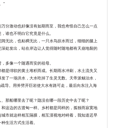
。”
的万分激动也好像没有如期而至，我也奇怪自己怎么一点
述，谁也不明白它究竟是什么。
宽阔无比，也粘稠无比，一只水鸟掠水而过，细细的腿上
壳深处发出，站在岸边让人觉得随时随地都有天崩地裂的
村，多像一个随遇而安的祖母。
峁都是绵软的黄土堆积而成。长期雨水冲刷，水土流失又
爆发了一场洪水，大水吃掉了生灵无数。天帝派鲧治水，
为疏导。用斧劈开巨岩使大水有路可走，最后向东注
入海
人、那船哪里去了呢？隐没在哪一段历史中去了呢？
，和这边的古渡甸一样。乡村都是同样的，孤独而寂寞地
与城市就这样相互隔膜，相互漠视地对峙着，我知道迟早
一种生活方式生活着。