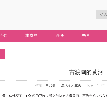
诗歌
非虚构
评谈
书画
古渡甸的黄河
作者：
高安侠
进入个人主页
阅读：10575 更
一天，仿佛应了一种神秘的召唤，我突然决定去看黄河。不
为什么，仅仅