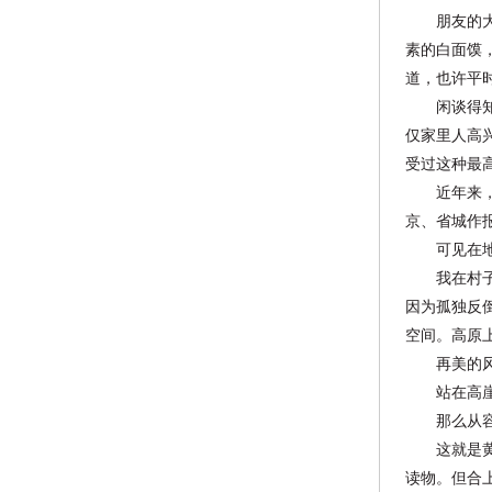
朋友的大姨
素的
白面馍
道，也
许平
闲谈得知这
仅家里人高
受过这种最
近年来，邻
京、
省城作
可见在地老
我在村子西
因为孤独反
空间。高原
再美的风光
站在高崖俯
那么从容闲
这就是黄河
读
物。但合