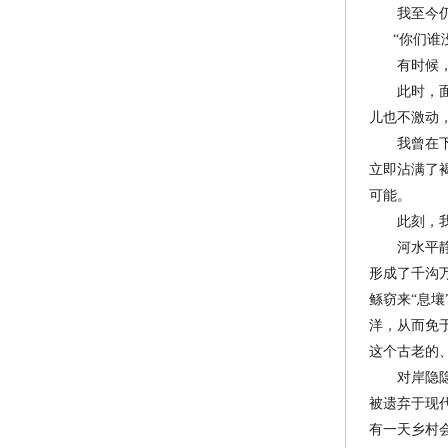
我至今仍记
“你们谁没
有时候，彻
此时，面对
儿
也不激动
我曾在下游
立即沾满了
可能。
此刻，我只
河水平静地
形成了千沟
鲧窃来“息
洋，从而免
这个古老的
对岸隐隐约
被遗弃于现
有一天乡村