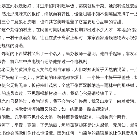
直到我洗漱好，才过来招呼我吃早饭，蒸馍就盐干菜。她跟
我说这麦面
，感觉那滋味真的很好，绵软而有弹性，慢慢咀嚼不知不觉嘴里
充满了一
时三心二意狼吞虎咽，也许其它美味遮盖了它需要耐心品味的香甜。
个荒僻的村庄，在民国时期以至解放初期都出过不少人
才，本地乡俗以
兴，一村子跟着荣耀。往往在孩子离家上学时，东家西家送
钱送物表示祝
高规格的待遇。
近的下西渠村又出了一个名人，民办教师王思明。他白手
起家，靠发
报告，前几年中央电视台还给他拍过一个电视剧。
天荒的黄河岸边人文气息相当浓郁，人们对知识近乎天
然的渴望，一
头站了一会儿，古渡甸的庄稼地都在塬上，一小块一小
块平平整整，
倒使它无拘无束，长得枝叶茂密，全然不像西双版纳热带雨
林中的那些树
上的热风吹过，不见那棵柏树动一动，我疑心它是铜枝铁
干了 。
也只是路过，身为过客，我不会为它们停留，我又出发
了，向着黄河
瞰，感觉黄河浑浊而又轻盈，如一练飘带一路迤逦流过。
散。几乎看不见什么大浪，矜持而尊贵地流淌。与想象完全
两样。
了，平缓，宽阔，了无隐瞒，坦坦荡荡却还是让人感觉
一无所知，就
上书你会感觉到你什么也没懂。因为任何一句简单的话语足以
让你耗费几