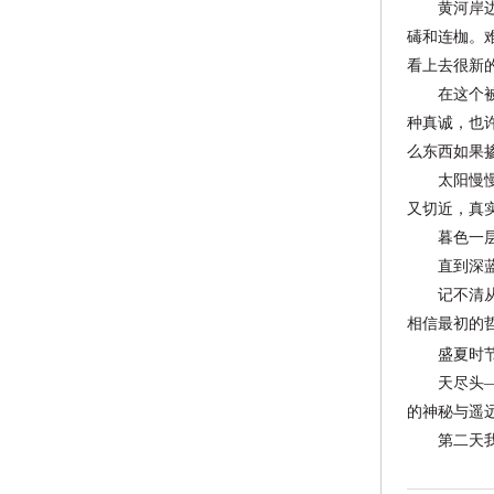
黄河岸边的
碡和连枷。
看上去很新
在这个被现
种真诚，也
么东西如果
太阳慢慢下
又切近，真
暮色一层一
直到深蓝的
记不清从哪
相
信最初的
盛夏时
天尽头——
的神秘与遥
第二天我收