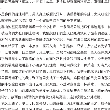
县城距黄河很近，只有七十公里。罗子山乡就在黄河岸
边。发往那里
达。
乡间的普通村民，男人身上咸腥的汗味，劣质香烟的辛
辣，女人粗糙
人嘴里呼出的气味组成了一个破旧中巴车内的基本容量。
山沟壑间零星散落着一个个小村庄，一条简易公路把它
们串连起来，
，被遗弃的大张口的土窑洞，我猜想他们的主人已经流浪到
了城市的边缘
的人将古典田园诗当作解读农村的钥匙，当他亲眼目睹
农村的真实面
点站罗子山乡。本乡有一座石头山，外形酷似一只箩，
所以起名为箩
别，以塬为主，四边陡峭，顶上平坦。全然与别处峰峦高耸，
给人坐井观
与世界失去了联络的地方，前面的路只好让我用脚去丈
量了，今天赶
的装束显然引起了小镇乡民的注意，纷纷向我投来一种
关注、好奇又
住了嘴。我知道他们注意到了我，虽然我目不斜视。我甚至
能感觉到他们
城里再普通不过的我，到了这里变成了一个异类。难怪他们
的目光里有那
小饭馆自然做不出什么可口的东西。不过对我而言一杯茶
水，一碗汤
们在讨论山西和内蒙的羊皮羊绒价钱，别看这些面目黧
黑举止粗伧的
本事的”。故而他们说话的声音也就分外响亮些，连打喷嚏也
分外铿锵。
又上路了。夏天，阳光强烈，山川静穆，塬上郁郁葱葱
的玉米、糜子
光下发荣滋长，绿得凶神恶煞。一小块一小块庄稼地错落有致
，随意而富