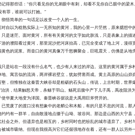
得那些话：“你只看见你的兄弟眼中有刺，却看不见你自
己眼中的梁木
有罪，谁就可以打她。”
悟简单的一句话足以改变一个人的一生。
自以为稔熟实际上一无所知的黄河，我的心里一片茫然，
原来臆想中
，只是迷茫。面对黄河，所有有关黄河的文字如此肤浅，只是
表象上的描
的濮阳看过黄河，那里泥沙把河床抬高，已完全变成了
地上河，漫得
褐黄色的泥浆。而壶口的黄河真像万千怒狮聚会，巨吼震天，
仿佛是从地
是站在一段没有什么名气，也少有人来过的岸边。这里
的黄河属于乡
、寓言似的流淌，两岸裸岩壁立，犹如劈凿而成。黄土
高原的山山峁
万壑，但惟独在这秦晋大峡谷却是粗砺的石头山，传说，上
古时期，世界
壤”治洪，结果触怒天帝，杀鲧于羽山。鲧死后腹中产下儿
子禹，禹改阻洪
于使华夏大地变为泽国。秦晋峡谷据说是大禹用巨斧
劈开的。
、已荒废了的渡口没有想象中的老艄公和木船，有的只
是不息的河流，那
约有一群羊，自由散漫地点缀于山坳、坡谷间。那边是
山西的大宁县
代社会之外。但遗弃也是相互的，乡村同时也把纷乱的城市
遗弃了。乡村
会被城市吸纳。但现在我很高兴它们还倔强地存在着，还有
一群人以另外