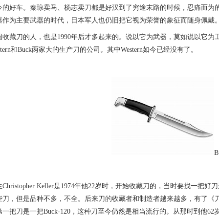
今的好车。秦琼卖马、杨志卖刀都是好汉到了穷途末路的时候，忍痛而为
器作为主要武器的时代，日本军人也仍旧把它视为荣誉的象征而随身佩戴
藏刀的人，也是1990年后才多起来的。说以它为武器，莫如说以它为
tern和Buck两家大的生产刀的公司。其中Western如今已经没有了。
B
ristopher Keller是1974年他22岁时，开始收藏刀的，当时要
些刀，但是品种不多，不全。后来刀的收藏者和制造者越来越多，有了《刀
一把刀是一把Buck-120，这种刀至今仍然是相当流行的。从那时到他62