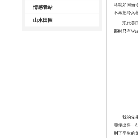
马就如同当
情感驿站
不再把冷兵
山水田园
现代美国收
那时只有Wes
我的先生Ch
顺便出售一
到了平生的第