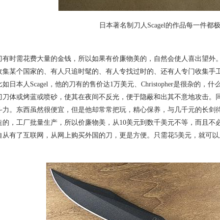
日本著名制刀人Scagel的作品每一件都
时需花费大量的金钱，所以如果有价廉物美的，自然会使人喜出望外。
收集某个国家的、有人只追时髦的、有人专找过时的、还有人专门收集手
如日本人Scagel，他的刀有的售价达1万美元、Christopher是很
刀刀体或烤蓝或喷砂，使其在夜间不反光，便于隐蔽和出其不意地攻击。
斗力。东西虽然很便宜，但是他却常常把玩，精心保养，与几千元的长剑
造的，工厂批量生产，所以价廉物美，从10美元到数千美元不等，而且不
自从有了互联网，从网上购买外国的刀，更是方便。只需花5美元，就可以