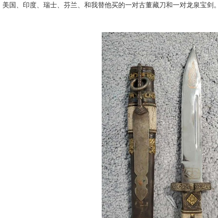
、美国、印度、瑞士、芬兰、和我替他买的一对古董藏刀和一对龙泉宝剑