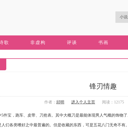
诗歌
非虚构
评谈
书画
锋刃情趣
作者：
邱明
进入个人主页
阅读：12175 更
件宝，跑车、皮带、刀抢表。其中大概刀是最能体现男人气概的饰物了
们各类嗜好之中最普遍的。但是收藏的东西，可是五花八门无奇不有。