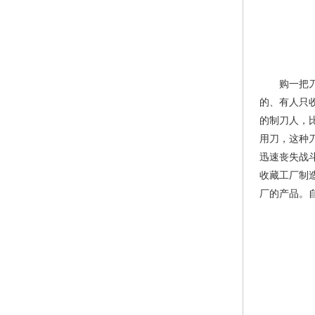
购一把刀有
的、有人只
的制刀人，比
用刀，这种
迅速丧失战
收藏工厂制
厂的产品。