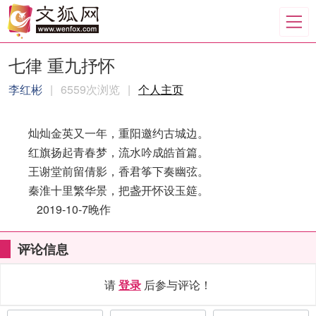
七律 重九抒怀
李红彬
|
6559次浏览
|
个人主页
灿灿金英又一年，重阳邀约古城边。
红旗扬起青春梦，流水吟成皓首篇。
王谢堂前留倩影，香君筝下奏幽弦。
秦淮十里繁华景，把盏开怀设玉筵。
2019-10-7晚作
评论信息
请
登录
后参与评论！