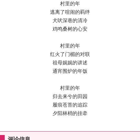
村里的年
逃离了喧闹的羁绊
犬吠深巷的清冷
鸡鸣桑树的心安
村里的年
红火了门楣的对联
祖母娓娓的讲述
通宵围炉的年饭
村里的年
归去来兮的田园
履痕苍苔的追踪
夕阳林梢的挂牵
评论信息