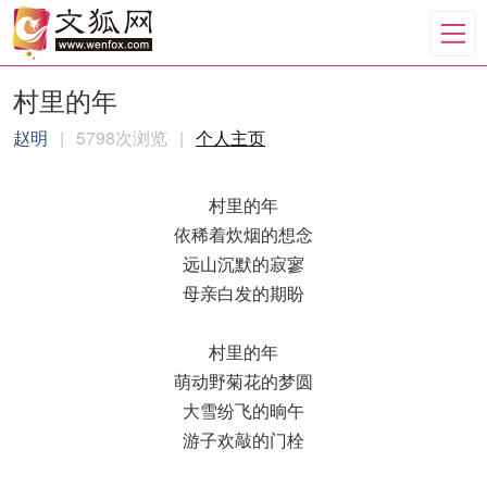
村里的年
赵明
|
5798次浏览
|
个人主页
村里的年
依稀着炊烟的想念
远山沉默的寂寥
母亲白发的期盼
村里的年
萌动野菊花的梦圆
大雪纷飞的晌午
游子欢敲的门栓