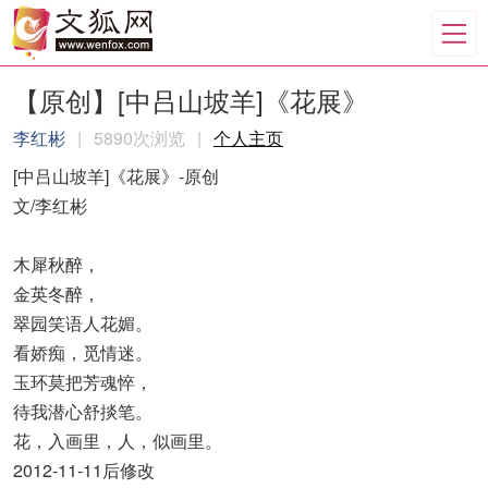
【原创】[中吕山坡羊]《花展》
李红彬
|
5890次浏览
|
个人主页
[中吕山坡羊]《花展》-原创
文/李红彬
木犀秋醉，
金英冬醉，
翠园笑语人花媚。
看娇痴，觅情迷。
玉环莫把芳魂悴，
待我潜心舒掞笔。
花，入画里，人，似画里。
2012-11-11后修改