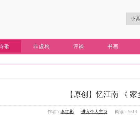
诗歌
非虚构
评谈
书画
【原创】忆江南 《 家
作者：
李红彬
进入个人主页
阅读：5313 更