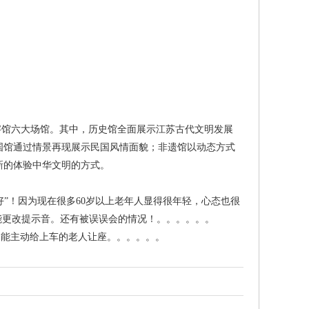
字馆六大场馆。其中，历史馆全面展示江苏古代文明发展
国馆通过情景再现展示民国风情面貌；非遗馆以动态方式
新的体验中华文明的方式。
您好”！因为现在很多60岁以上老年人显得很年轻，心态也很
能更改提示音。还有被误误会的情况！。。。。。。
，能主动给上车的老人让座。。。。。。