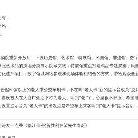
。
处有，
州风，
通。
京博物院重新开放后，下设历史馆、艺术馆、特展馆、民国馆、非遗馆、数
按照艺术品的质地分类展示院藏文物；特展馆重点打造精品专题展览；民
文化遗产项目；数字馆以网络参观和现场体验相结合的方式，带给观众全
1月份起60岁以上的老人乘公交车刷卡，不在叫“老人卡”新的提示音改为“
不喜欢被人在大庭广众之下称为老人。听到“老”字，心里很不舒服，希望
团设置提示音为“老人卡”的出发点是希望车上乘客听到“老人卡”提示音后
韵诗友一点香《临江仙•祝贺胜利在望先生寿诞》