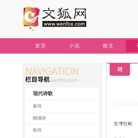
首页
小说
散文
词
现代诗歌
新诗
朗诵诗
文/李红彬
歌诗