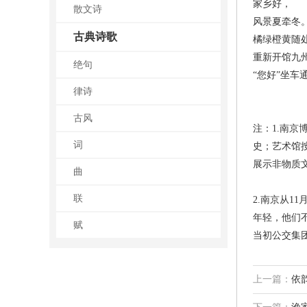
家乡好，
散文诗
风景夏牵冬
古典诗歌
橘绿橙黄随
重新开馆九
绝句
“您好”坐车
律诗
古风
注：1.南
词
史；艺术馆
展示非物质
曲
联
2.南京从1
年轻，他们
赋
当初公交集
上一篇：
依